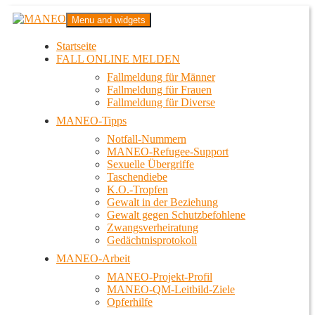
Zum
MANEO
Menu and widgets
Inhalt
Das schwule Anti-Gewalt-Projekt in Berlin
springen
Startseite
FALL ONLINE MELDEN
Fallmeldung für Männer
Fallmeldung für Frauen
Fallmeldung für Diverse
MANEO-Tipps
Notfall-Nummern
MANEO-Refugee-Support
Sexuelle Übergriffe
Taschendiebe
K.O.-Tropfen
Gewalt in der Beziehung
Gewalt gegen Schutzbefohlene
Zwangsverheiratung
Gedächtnisprotokoll
MANEO-Arbeit
MANEO-Projekt-Profil
MANEO-QM-Leitbild-Ziele
Opferhilfe