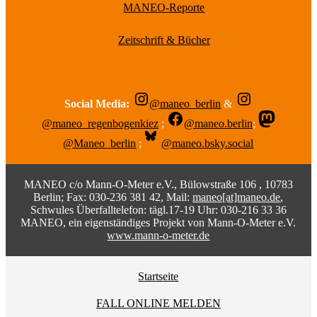
MANEO-Reporte
Zeitschrift & Bücher
Social Media:
@maneo_berlin
&
@maneo_regenbogenkiez
;
@maneo.berlin
;
@Maneo_berlin
;
@maneo.bsky.social
MANEO c/o Mann-O-Meter e.V., Bülowstraße 106 , 10783
Berlin; Fax: 030-236 381 42, Mail:
maneo[at]maneo.de
,
Schwules Überfalltelefon: tägl.17-19 Uhr: 030-216 33 36
MANEO, ein eigenständiges Projekt von Mann-O-Meter e.V.
www.mann-o-meter.de
Startseite
FALL ONLINE MELDEN