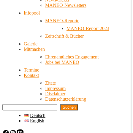
MANEO-Newsletters
Infopool
MANEO-Reporte
MANEO-Report 2023
Zeitschrift & Bücher
Galerie
Mitmachen
Ehrenamtliches Engagement
Jobs bei MANEO
Termine
Kontakt
Zitate
Impressum
Disclaimer
Datenschutzerklärung
Suchen
Deutsch
English
Facebook
Instagram
Mastodon