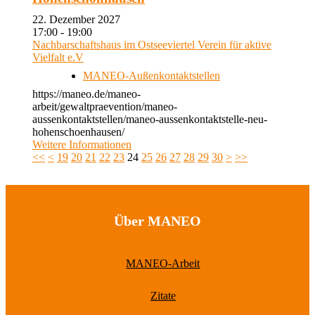
22. Dezember 2027
17:00 - 19:00
Nachbarschaftshaus im Ostseeviertel Verein für aktive
Vielfalt e.V
MANEO-Außenkontaktstellen
https://maneo.de/maneo-
arbeit/gewaltpraevention/maneo-
aussenkontaktstellen/maneo-aussenkontaktstelle-neu-
hohenschoenhausen/
Weitere Informationen
<<
<
19
20
21
22
23
24
25
26
27
28
29
30
>
>>
Über MANEO
MANEO-Arbeit
Zitate