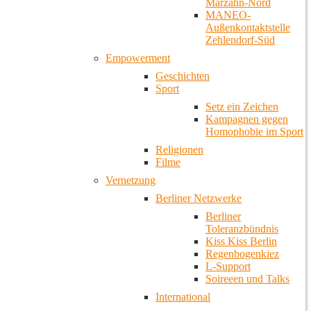
Marzahn-Nord
MANEO-
Außenkontaktstelle
Zehlendorf-Süd
Empowerment
Geschichten
Sport
Setz ein Zeichen
Kampagnen gegen
Homophobie im Sport
Religionen
Filme
Vernetzung
Berliner Netzwerke
Berliner
Toleranzbündnis
Kiss Kiss Berlin
Regenbogenkiez
L-Support
Soireeen und Talks
International