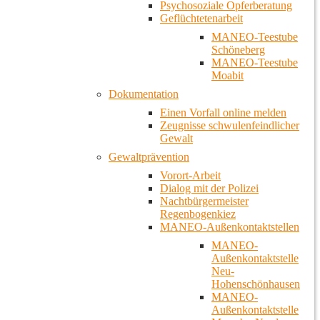
Psychosoziale Opferberatung
Geflüchtetenarbeit
MANEO-Teestube
Schöneberg
MANEO-Teestube
Moabit
Dokumentation
Einen Vorfall online melden
Zeugnisse schwulenfeindlicher
Gewalt
Gewaltprävention
Vorort-Arbeit
Dialog mit der Polizei
Nachtbürgermeister
Regenbogenkiez
MANEO-Außenkontaktstellen
MANEO-
Außenkontaktstelle
Neu-
Hohenschönhausen
MANEO-
Außenkontaktstelle