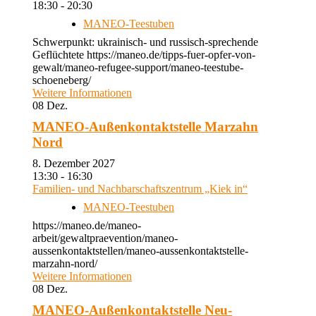
18:30 - 20:30
MANEO-Teestuben
Schwerpunkt: ukrainisch- und russisch-sprechende
Geflüchtete https://maneo.de/tipps-fuer-opfer-von-
gewalt/maneo-refugee-support/maneo-teestube-
schoeneberg/
Weitere Informationen
08
Dez.
MANEO-Außenkontaktstelle Marzahn
Nord
8. Dezember 2027
13:30 - 16:30
Familien- und Nachbarschaftszentrum „Kiek in“
MANEO-Teestuben
https://maneo.de/maneo-
arbeit/gewaltpraevention/maneo-
aussenkontaktstellen/maneo-aussenkontaktstelle-
marzahn-nord/
Weitere Informationen
08
Dez.
MANEO-Außenkontaktstelle Neu-