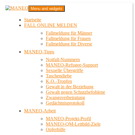
Zum
MANEO
Menu and widgets
Inhalt
Das schwule Anti-Gewalt-Projekt in Berlin
springen
Startseite
FALL ONLINE MELDEN
Fallmeldung für Männer
Fallmeldung für Frauen
Fallmeldung für Diverse
MANEO-Tipps
Notfall-Nummern
MANEO-Refugee-Support
Sexuelle Übergriffe
Taschendiebe
K.O.-Tropfen
Gewalt in der Beziehung
Gewalt gegen Schutzbefohlene
Zwangsverheiratung
Gedächtnisprotokoll
MANEO-Arbeit
MANEO-Projekt-Profil
MANEO-QM-Leitbild-Ziele
Opferhilfe