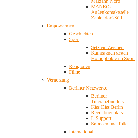
Marzahn-Nord
MANEO-
Außenkontaktstelle
Zehlendorf-Süd
Empowerment
Geschichten
Sport
Setz ein Zeichen
Kampagnen gegen
Homophobie im Sport
Religionen
Filme
Vernetzung
Berliner Netzwerke
Berliner
Toleranzbündnis
Kiss Kiss Berlin
Regenbogenkiez
L-Support
Soireeen und Talks
International