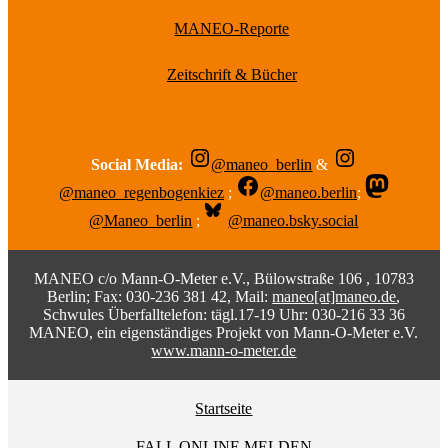
MANEO-Reporte
Zeitschrift & Bücher
Social Media:
@maneo_berlin
&
@maneo_regenbogenkiez
;
@maneo.berlin
;
@Maneo_berlin
;
@maneo.bsky.social
MANEO c/o Mann-O-Meter e.V., Bülowstraße 106 , 10783
Berlin; Fax: 030-236 381 42, Mail:
maneo[at]maneo.de
,
Schwules Überfalltelefon: tägl.17-19 Uhr: 030-216 33 36
MANEO, ein eigenständiges Projekt von Mann-O-Meter e.V.
www.mann-o-meter.de
Startseite
FALL ONLINE MELDEN