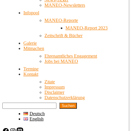
MANEO-Newsletters
Infopool
MANEO-Reporte
MANEO-Report 2023
Zeitschrift & Bücher
Galerie
Mitmachen
Ehrenamtliches Engagement
Jobs bei MANEO
Termine
Kontakt
Zitate
Impressum
Disclaimer
Datenschutzerklärung
Suchen
Deutsch
English
Facebook
Instagram
Mastodon