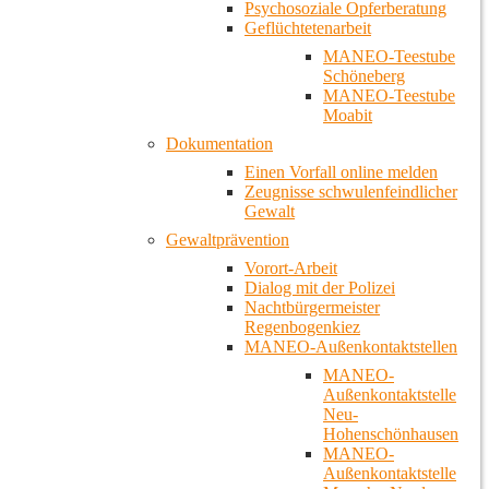
Psychosoziale Opferberatung
Geflüchtetenarbeit
MANEO-Teestube
Schöneberg
MANEO-Teestube
Moabit
Dokumentation
Einen Vorfall online melden
Zeugnisse schwulenfeindlicher
Gewalt
Gewaltprävention
Vorort-Arbeit
Dialog mit der Polizei
Nachtbürgermeister
Regenbogenkiez
MANEO-Außenkontaktstellen
MANEO-
Außenkontaktstelle
Neu-
Hohenschönhausen
MANEO-
Außenkontaktstelle