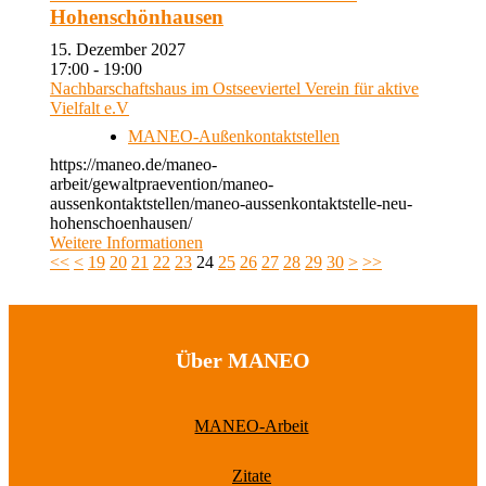
Hohenschönhausen
15. Dezember 2027
17:00 - 19:00
Nachbarschaftshaus im Ostseeviertel Verein für aktive
Vielfalt e.V
MANEO-Außenkontaktstellen
https://maneo.de/maneo-
arbeit/gewaltpraevention/maneo-
aussenkontaktstellen/maneo-aussenkontaktstelle-neu-
hohenschoenhausen/
Weitere Informationen
<<
<
19
20
21
22
23
24
25
26
27
28
29
30
>
>>
Über MANEO
MANEO-Arbeit
Zitate