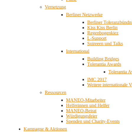
Vernetzung
Berliner Netzwerke
Berliner Toleranzbündn
Kiss Kiss Berlin
Regenbogenkiez
L-Support
Soireeen und Talks
International
Building Bridges
Tolerantia Awards
Tolerantia 
IMC 2017
Weitere internationale 
Ressourcen
MANEO-Mitarbeiter
Helferinnen und Helfer
MANEO-Beirat
Würdigungsfeier
Spenden und Charity-Events
Kampagne & Aktionen