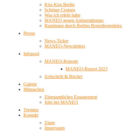
Kiss Kiss Berlin
Schöner Cruisen
Was ich erlebt habe
MANEO gegen Antisemitismus
Rundgang durch Berlins Regenbogenkiez
Presse
News-Ticker
MANEO-Newsletters
Infopool
MANEO-Reporte
MANEO-Report 2023
Zeitschrift & Bücher
Galerie
Mitmachen
Ehrenamtliches Engagement
Jobs bei MANEO
Termine
Kontakt
Zitate
Impressum