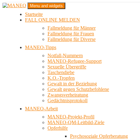
Zum
Menu and widgets
Inhalt
Startseite
springen
Das schwule Anti-Gewalt-Projekt in Berlin
FALL ONLINE MELDEN
MANEO
Fallmeldung für Männer
Fallmeldung für Frauen
Fallmeldung für Diverse
MANEO-Tipps
Notfall-Nummern
MANEO-Refugee-Support
Sexuelle Übergriffe
Taschendiebe
K.O.-Tropfen
Gewalt in der Beziehung
Gewalt gegen Schutzbefohlene
Zwangsverheiratung
Gedächtnisprotokoll
MANEO-Arbeit
MANEO-Projekt-Profil
MANEO-QM-Leitbild-Ziele
Opferhilfe
Psychosoziale Opferberatung