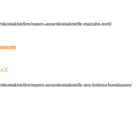
enkontaktstellen/maneo-aussenkontaktstelle-marzahn-nord/
hausen
t e.V
enkontaktstellen/maneo-aussenkontaktstelle-neu-hohenschoenhausen/