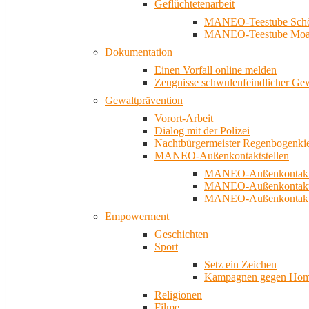
Geflüchtetenarbeit
MANEO-Teestube Schö
MANEO-Teestube Moa
Dokumentation
Einen Vorfall online melden
Zeugnisse schwulenfeindlicher Ge
Gewaltprävention
Vorort-Arbeit
Dialog mit der Polizei
Nachtbürgermeister Regenbogenki
MANEO-Außenkontaktstellen
MANEO-Außenkontakts
MANEO-Außenkontakts
MANEO-Außenkontaktst
Empowerment
Geschichten
Sport
Setz ein Zeichen
Kampagnen gegen Homo
Religionen
Filme