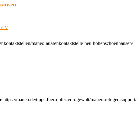
hausen
t e.V
enkontaktstellen/maneo-aussenkontaktstelle-neu-hohenschoenhausen/
e https://maneo.de/tipps-fuer-opfer-von-gewalt/maneo-refugee-support