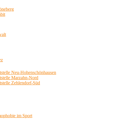
neberg
bit
walt
ez
telle Neu-Hohenschönhausen
telle Marzahn-Nord
elle Zehlendorf-Süd
phobie im Sport