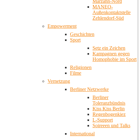
Marzahn-Nord
MANEO-
Außenkontaktstelle
Zehlendorf-Süd
Empowerment
Geschichten
Sport
Setz ein Zeichen
Kampagnen gegen
Homophobie im Sport
Religionen
Filme
Vernetzung
Berliner Netzwerke
Berliner
Toleranzbündnis
Kiss Kiss Berlin
Regenbogenkiez
L-Support
Soireeen und Talks
International