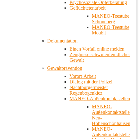
Psychosoziale Opferberatung
Geflüchtetenarbeit
MANEO-Teestube
Schöneberg
MANEO-Teestube
Moabit
Dokumentation
Einen Vorfall online melden
Zeugnisse schwulenfeindlicher
Gewalt
Gewaltprävention
Vorort-Arbeit
Dialog mit der Polizei
Nachtbürgermeister
Regenbogenkiez
MANEO-Außenkontaktstellen
MANEO-
Außenkontaktstelle
Neu-
Hohenschönhausen
MANEO-
Außenkontaktstelle