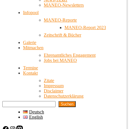
MANEO-Newsletters
Infopool
MANEO-Reporte
MANEO-Report 2023
Zeitschrift & Bücher
Galerie
Mitmachen
Ehrenamtliches Engagement
Jobs bei MANEO
Termine
Kontakt
Zitate
Impressum
Disclaimer
Datenschutzerklärung
Suchen
Deutsch
English
Facebook
Instagram
Mastodon