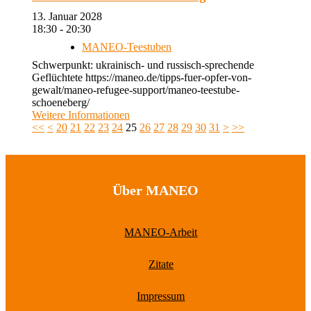
13. Januar 2028
18:30 - 20:30
MANEO-Teestuben
Schwerpunkt: ukrainisch- und russisch-sprechende
Geflüchtete https://maneo.de/tipps-fuer-opfer-von-
gewalt/maneo-refugee-support/maneo-teestube-
schoeneberg/
Weitere Informationen
<<
<
20
21
22
23
24
25
26
27
28
29
30
31
>
>>
Über MANEO
MANEO-Arbeit
Zitate
Impressum