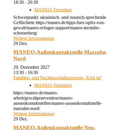
18:30 - 20:30
MANEO-Teestuben
Schwerpunkt: ukrainisch- und russisch-sprechende
Geflüchtete https://maneo.de/tipps-fuer-opfer-von-
gewalt/maneo-refugee-support/maneo-teestube-
schoeneberg/
Weitere Informationen
29
Dez.
MANEO-Außenkontaktstelle Marzahn
Nord
29. Dezember 2027
13:30 - 16:30
Familien- und Nachbarschaftszentrum „Kiek in“
MANEO-Teestuben
https://maneo.de/maneo-
arbeit/gewaltpraevention/maneo-
aussenkontaktstellen/maneo-aussenkontaktstelle-
marzahn-nord/
Weitere Informationen
29
Dez.
MANEO-Außenkontaktstelle Neu-