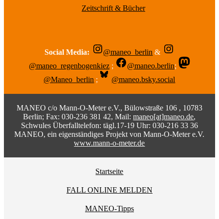
Zeitschrift & Bücher
Social Media:
@maneo_berlin
&
@maneo_regenbogenkiez
;
@maneo.berlin
;
@Maneo_berlin
;
@maneo.bsky.social
MANEO c/o Mann-O-Meter e.V., Bülowstraße 106 , 10783
Berlin; Fax: 030-236 381 42, Mail:
maneo[at]maneo.de
,
Schwules Überfalltelefon: tägl.17-19 Uhr: 030-216 33 36
MANEO, ein eigenständiges Projekt von Mann-O-Meter e.V.
www.mann-o-meter.de
Startseite
FALL ONLINE MELDEN
MANEO-Tipps