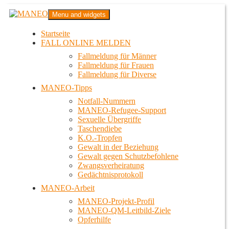
Zum
MANEO
Menu and widgets
Inhalt
Das schwule Anti-Gewalt-Projekt in Berlin
springen
Startseite
FALL ONLINE MELDEN
Fallmeldung für Männer
Fallmeldung für Frauen
Fallmeldung für Diverse
MANEO-Tipps
Notfall-Nummern
MANEO-Refugee-Support
Sexuelle Übergriffe
Taschendiebe
K.O.-Tropfen
Gewalt in der Beziehung
Gewalt gegen Schutzbefohlene
Zwangsverheiratung
Gedächtnisprotokoll
MANEO-Arbeit
MANEO-Projekt-Profil
MANEO-QM-Leitbild-Ziele
Opferhilfe