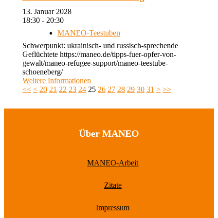
13. Januar 2028
18:30 - 20:30
MANEO-Teestuben
Schwerpunkt: ukrainisch- und russisch-sprechende
Geflüchtete https://maneo.de/tipps-fuer-opfer-von-
gewalt/maneo-refugee-support/maneo-teestube-
schoeneberg/
Weitere Informationen
<<
<
20
21
22
23
24
25
26
27
28
29
30
31
>
>>
Über MANEO
MANEO-Arbeit
Zitate
Impressum