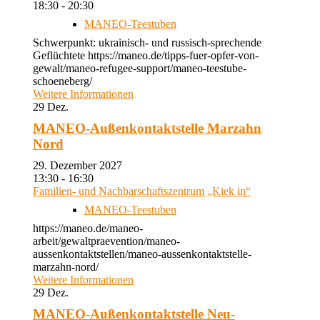
18:30 - 20:30
MANEO-Teestuben
Schwerpunkt: ukrainisch- und russisch-sprechende
Geflüchtete https://maneo.de/tipps-fuer-opfer-von-
gewalt/maneo-refugee-support/maneo-teestube-
schoeneberg/
Weitere Informationen
29
Dez.
MANEO-Außenkontaktstelle Marzahn
Nord
29. Dezember 2027
13:30 - 16:30
Familien- und Nachbarschaftszentrum „Kiek in“
MANEO-Teestuben
https://maneo.de/maneo-
arbeit/gewaltpraevention/maneo-
aussenkontaktstellen/maneo-aussenkontaktstelle-
marzahn-nord/
Weitere Informationen
29
Dez.
MANEO-Außenkontaktstelle Neu-