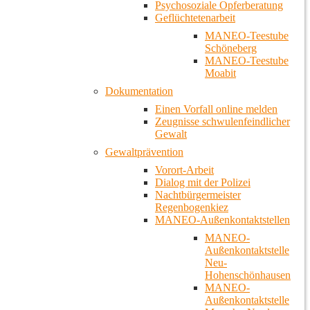
Psychosoziale Opferberatung
Geflüchtetenarbeit
MANEO-Teestube
Schöneberg
MANEO-Teestube
Moabit
Dokumentation
Einen Vorfall online melden
Zeugnisse schwulenfeindlicher
Gewalt
Gewaltprävention
Vorort-Arbeit
Dialog mit der Polizei
Nachtbürgermeister
Regenbogenkiez
MANEO-Außenkontaktstellen
MANEO-
Außenkontaktstelle
Neu-
Hohenschönhausen
MANEO-
Außenkontaktstelle