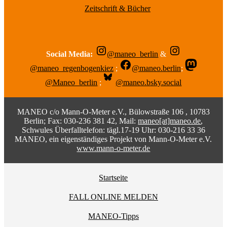
Zeitschrift & Bücher
Social Media:
@maneo_berlin
&
@maneo_regenbogenkiez
;
@maneo.berlin
;
@Maneo_berlin
;
@maneo.bsky.social
MANEO c/o Mann-O-Meter e.V., Bülowstraße 106 , 10783
Berlin; Fax: 030-236 381 42, Mail:
maneo[at]maneo.de
,
Schwules Überfalltelefon: tägl.17-19 Uhr: 030-216 33 36
MANEO, ein eigenständiges Projekt von Mann-O-Meter e.V.
www.mann-o-meter.de
Startseite
FALL ONLINE MELDEN
MANEO-Tipps