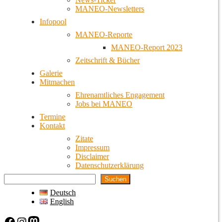
MANEO-Newsletters
Infopool
MANEO-Reporte
MANEO-Report 2023
Zeitschrift & Bücher
Galerie
Mitmachen
Ehrenamtliches Engagement
Jobs bei MANEO
Termine
Kontakt
Zitate
Impressum
Disclaimer
Datenschutzerklärung
Suchen
Deutsch
English
Facebook
Instagram
Mastodon