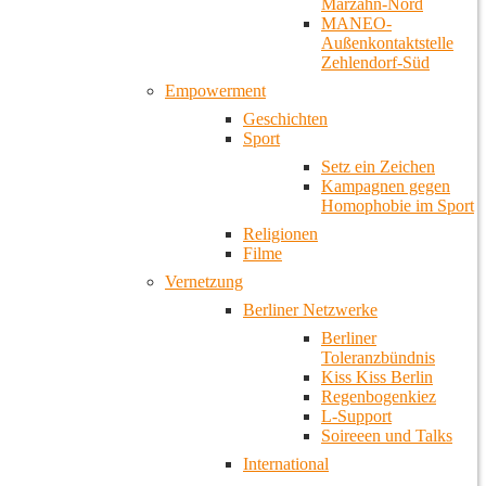
Marzahn-Nord
MANEO-
Außenkontaktstelle
Zehlendorf-Süd
Empowerment
Geschichten
Sport
Setz ein Zeichen
Kampagnen gegen
Homophobie im Sport
Religionen
Filme
Vernetzung
Berliner Netzwerke
Berliner
Toleranzbündnis
Kiss Kiss Berlin
Regenbogenkiez
L-Support
Soireeen und Talks
International