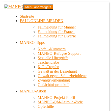
Zum
MANEO
Menu and widgets
Inhalt
Das schwule Anti-Gewalt-Projekt in Berlin
springen
Startseite
FALL ONLINE MELDEN
Fallmeldung für Männer
Fallmeldung für Frauen
Fallmeldung für Diverse
MANEO-Tipps
Notfall-Nummern
MANEO-Refugee-Support
Sexuelle Übergriffe
Taschendiebe
K.O.-Tropfen
Gewalt in der Beziehung
Gewalt gegen Schutzbefohlene
Zwangsverheiratung
Gedächtnisprotokoll
MANEO-Arbeit
MANEO-Projekt-Profil
MANEO-QM-Leitbild-Ziele
Opferhilfe