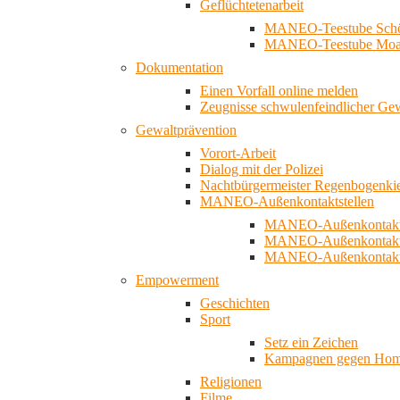
Geflüchtetenarbeit
MANEO-Teestube Schö
MANEO-Teestube Moa
Dokumentation
Einen Vorfall online melden
Zeugnisse schwulenfeindlicher Ge
Gewaltprävention
Vorort-Arbeit
Dialog mit der Polizei
Nachtbürgermeister Regenbogenki
MANEO-Außenkontaktstellen
MANEO-Außenkontakts
MANEO-Außenkontakts
MANEO-Außenkontaktst
Empowerment
Geschichten
Sport
Setz ein Zeichen
Kampagnen gegen Homo
Religionen
Filme