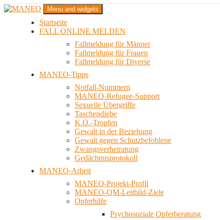
Zum
Menu and widgets
Inhalt
Startseite
springen
Das schwule Anti-Gewalt-Projekt in Berlin
FALL ONLINE MELDEN
MANEO
Fallmeldung für Männer
Fallmeldung für Frauen
Fallmeldung für Diverse
MANEO-Tipps
Notfall-Nummern
MANEO-Refugee-Support
Sexuelle Übergriffe
Taschendiebe
K.O.-Tropfen
Gewalt in der Beziehung
Gewalt gegen Schutzbefohlene
Zwangsverheiratung
Gedächtnisprotokoll
MANEO-Arbeit
MANEO-Projekt-Profil
MANEO-QM-Leitbild-Ziele
Opferhilfe
Psychosoziale Opferberatung