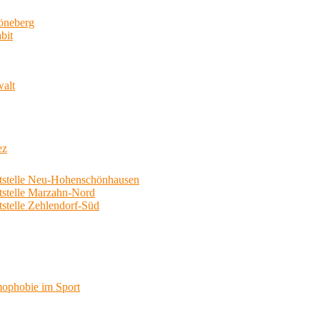
neberg
bit
walt
ez
telle Neu-Hohenschönhausen
telle Marzahn-Nord
elle Zehlendorf-Süd
phobie im Sport