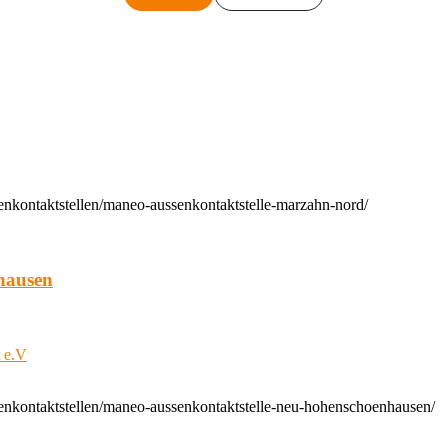
enkontaktstellen/maneo-aussenkontaktstelle-marzahn-nord/
hausen
t e.V
enkontaktstellen/maneo-aussenkontaktstelle-neu-hohenschoenhausen/