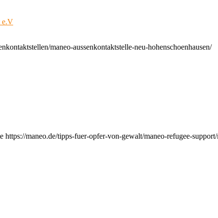
t e.V
enkontaktstellen/maneo-aussenkontaktstelle-neu-hohenschoenhausen/
e https://maneo.de/tipps-fuer-opfer-von-gewalt/maneo-refugee-support