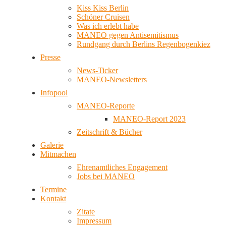
Kiss Kiss Berlin
Schöner Cruisen
Was ich erlebt habe
MANEO gegen Antisemitismus
Rundgang durch Berlins Regenbogenkiez
Presse
News-Ticker
MANEO-Newsletters
Infopool
MANEO-Reporte
MANEO-Report 2023
Zeitschrift & Bücher
Galerie
Mitmachen
Ehrenamtliches Engagement
Jobs bei MANEO
Termine
Kontakt
Zitate
Impressum