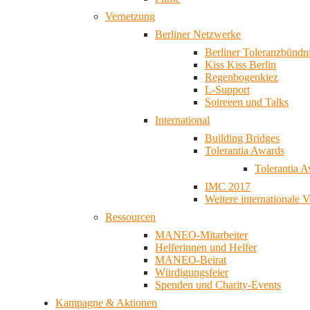
Vernetzung
Berliner Netzwerke
Berliner Toleranzbündn
Kiss Kiss Berlin
Regenbogenkiez
L-Support
Soireeen und Talks
International
Building Bridges
Tolerantia Awards
Tolerantia 
IMC 2017
Weitere internationale 
Ressourcen
MANEO-Mitarbeiter
Helferinnen und Helfer
MANEO-Beirat
Würdigungsfeier
Spenden und Charity-Events
Kampagne & Aktionen