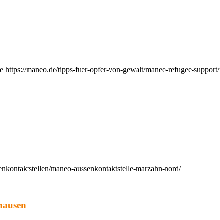
e https://maneo.de/tipps-fuer-opfer-von-gewalt/maneo-refugee-support
enkontaktstellen/maneo-aussenkontaktstelle-marzahn-nord/
hausen