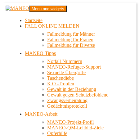
Zum
MANEO
Menu and widgets
Inhalt
Das schwule Anti-Gewalt-Projekt in Berlin
springen
Startseite
FALL ONLINE MELDEN
Fallmeldung für Männer
Fallmeldung für Frauen
Fallmeldung für Diverse
MANEO-Tipps
Notfall-Nummern
MANEO-Refugee-Support
Sexuelle Übergriffe
Taschendiebe
K.O.-Tropfen
Gewalt in der Beziehung
Gewalt gegen Schutzbefohlene
Zwangsverheiratung
Gedächtnisprotokoll
MANEO-Arbeit
MANEO-Projekt-Profil
MANEO-QM-Leitbild-Ziele
Opferhilfe