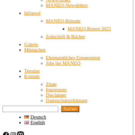
MANEO-Newsletters
Infopool
MANEO-Reporte
MANEO-Report 2023
Zeitschrift & Bücher
Galerie
Mitmachen
Ehrenamtliches Engagement
Jobs bei MANEO
Termine
Kontakt
Zitate
Impressum
Disclaimer
Datenschutzerklärung
Suchen
Deutsch
English
Facebook
Instagram
Mastodon