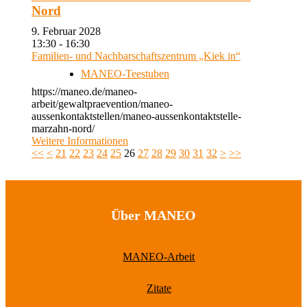
Nord
9. Februar 2028
13:30 - 16:30
Familien- und Nachbarschaftszentrum „Kiek in“
MANEO-Teestuben
https://maneo.de/maneo-
arbeit/gewaltpraevention/maneo-
aussenkontaktstellen/maneo-aussenkontaktstelle-
marzahn-nord/
Weitere Informationen
<<
<
21
22
23
24
25
26
27
28
29
30
31
32
>
>>
Über MANEO
MANEO-Arbeit
Zitate