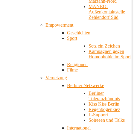
Marzahn-Nord
MANEO-
Außenkontaktstelle
Zehlendorf-Süd
Empowerment
Geschichten
Sport
Setz ein Zeichen
Kampagnen gegen
Homophobie im Sport
Religionen
Filme
Vernetzung
Berliner Netzwerke
Berliner
Toleranzbündnis
Kiss Kiss Berlin
Regenbogenkiez
L-Support
Soireeen und Talks
International