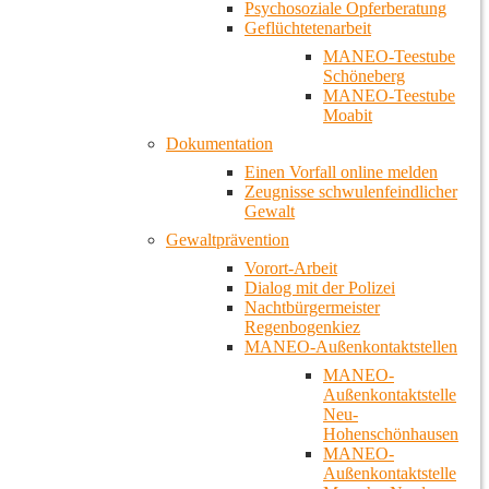
Psychosoziale Opferberatung
Geflüchtetenarbeit
MANEO-Teestube
Schöneberg
MANEO-Teestube
Moabit
Dokumentation
Einen Vorfall online melden
Zeugnisse schwulenfeindlicher
Gewalt
Gewaltprävention
Vorort-Arbeit
Dialog mit der Polizei
Nachtbürgermeister
Regenbogenkiez
MANEO-Außenkontaktstellen
MANEO-
Außenkontaktstelle
Neu-
Hohenschönhausen
MANEO-
Außenkontaktstelle