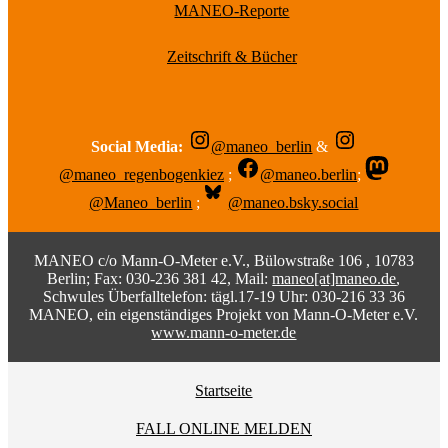
MANEO-Reporte
Zeitschrift & Bücher
Social Media:
@maneo_berlin
&
@maneo_regenbogenkiez
;
@maneo.berlin
;
@Maneo_berlin
;
@maneo.bsky.social
MANEO c/o Mann-O-Meter e.V., Bülowstraße 106 , 10783
Berlin; Fax: 030-236 381 42, Mail:
maneo[at]maneo.de
,
Schwules Überfalltelefon: tägl.17-19 Uhr: 030-216 33 36
MANEO, ein eigenständiges Projekt von Mann-O-Meter e.V.
www.mann-o-meter.de
Startseite
FALL ONLINE MELDEN