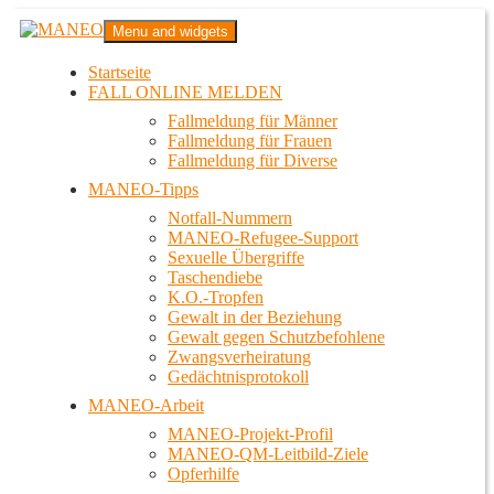
Zum
MANEO
Menu and widgets
Inhalt
Das schwule Anti-Gewalt-Projekt in Berlin
springen
Startseite
FALL ONLINE MELDEN
Fallmeldung für Männer
Fallmeldung für Frauen
Fallmeldung für Diverse
MANEO-Tipps
Notfall-Nummern
MANEO-Refugee-Support
Sexuelle Übergriffe
Taschendiebe
K.O.-Tropfen
Gewalt in der Beziehung
Gewalt gegen Schutzbefohlene
Zwangsverheiratung
Gedächtnisprotokoll
MANEO-Arbeit
MANEO-Projekt-Profil
MANEO-QM-Leitbild-Ziele
Opferhilfe