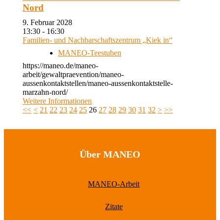
Nord
9. Februar 2028
13:30 - 16:30
Familien- und Nachbarschaftszentrum „Kiek in“
MANEO-Teestuben
https://maneo.de/maneo-
arbeit/gewaltpraevention/maneo-
aussenkontaktstellen/maneo-aussenkontaktstelle-
marzahn-nord/
Weitere Informationen
<<
<
21
22
23
24
25
26
27
28
29
30
31
32
>
>>
Über MANEO
MANEO-Arbeit
Zitate