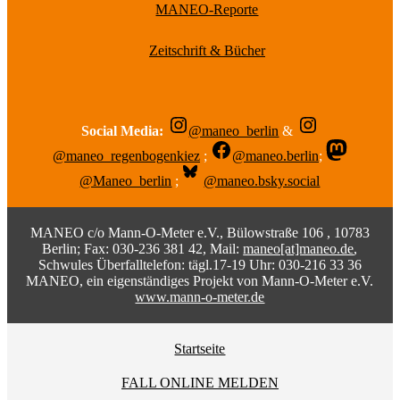
MANEO-Reporte
Zeitschrift & Bücher
Social Media:
@maneo_berlin
&
@maneo_regenbogenkiez
;
@maneo.berlin
;
@Maneo_berlin
;
@maneo.bsky.social
MANEO c/o Mann-O-Meter e.V., Bülowstraße 106 , 10783
Berlin; Fax: 030-236 381 42, Mail:
maneo[at]maneo.de
,
Schwules Überfalltelefon: tägl.17-19 Uhr: 030-216 33 36
MANEO, ein eigenständiges Projekt von Mann-O-Meter e.V.
www.mann-o-meter.de
Startseite
FALL ONLINE MELDEN