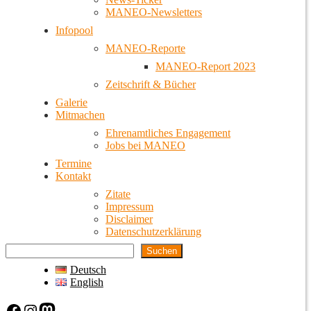
MANEO-Newsletters
Infopool
MANEO-Reporte
MANEO-Report 2023
Zeitschrift & Bücher
Galerie
Mitmachen
Ehrenamtliches Engagement
Jobs bei MANEO
Termine
Kontakt
Zitate
Impressum
Disclaimer
Datenschutzerklärung
Suchen
Deutsch
English
Facebook
Instagram
Mastodon