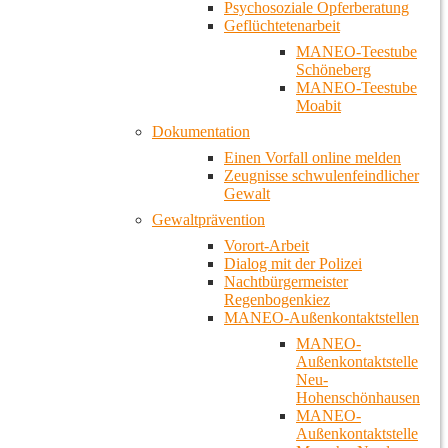
Psychosoziale Opferberatung
Geflüchtetenarbeit
MANEO-Teestube
Schöneberg
MANEO-Teestube
Moabit
Dokumentation
Einen Vorfall online melden
Zeugnisse schwulenfeindlicher
Gewalt
Gewaltprävention
Vorort-Arbeit
Dialog mit der Polizei
Nachtbürgermeister
Regenbogenkiez
MANEO-Außenkontaktstellen
MANEO-
Außenkontaktstelle
Neu-
Hohenschönhausen
MANEO-
Außenkontaktstelle