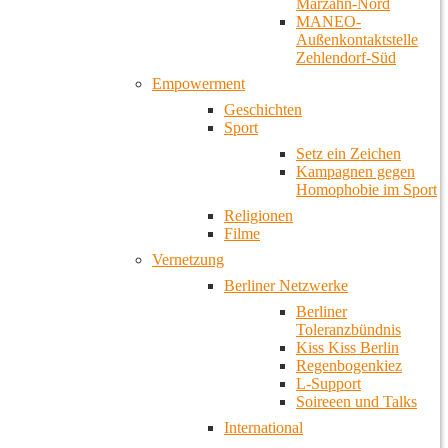
Marzahn-Nord
MANEO-
Außenkontaktstelle
Zehlendorf-Süd
Empowerment
Geschichten
Sport
Setz ein Zeichen
Kampagnen gegen
Homophobie im Sport
Religionen
Filme
Vernetzung
Berliner Netzwerke
Berliner
Toleranzbündnis
Kiss Kiss Berlin
Regenbogenkiez
L-Support
Soireeen und Talks
International