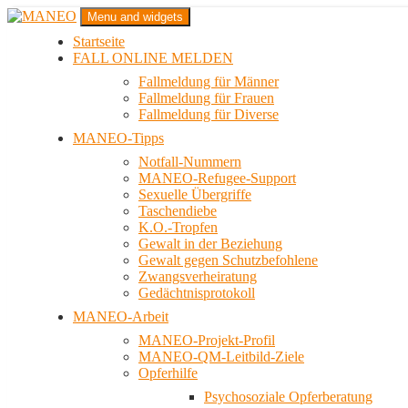
Zum
Menu and widgets
Inhalt
Startseite
springen
Das schwule Anti-Gewalt-Projekt in Berlin
FALL ONLINE MELDEN
MANEO
Fallmeldung für Männer
Fallmeldung für Frauen
Fallmeldung für Diverse
MANEO-Tipps
Notfall-Nummern
MANEO-Refugee-Support
Sexuelle Übergriffe
Taschendiebe
K.O.-Tropfen
Gewalt in der Beziehung
Gewalt gegen Schutzbefohlene
Zwangsverheiratung
Gedächtnisprotokoll
MANEO-Arbeit
MANEO-Projekt-Profil
MANEO-QM-Leitbild-Ziele
Opferhilfe
Psychosoziale Opferberatung