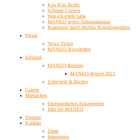
Kiss Kiss Berlin
Schöner Cruisen
Was ich erlebt habe
MANEO gegen Antisemitismus
Rundgang durch Berlins Regenbogenkiez
Presse
News-Ticker
MANEO-Newsletters
Infopool
MANEO-Reporte
MANEO-Report 2023
Zeitschrift & Bücher
Galerie
Mitmachen
Ehrenamtliches Engagement
Jobs bei MANEO
Termine
Kontakt
Zitate
Impressum