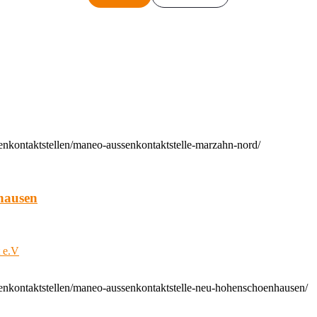
enkontaktstellen/maneo-aussenkontaktstelle-marzahn-nord/
hausen
t e.V
enkontaktstellen/maneo-aussenkontaktstelle-neu-hohenschoenhausen/