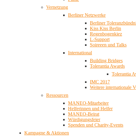
Vernetzung
Berliner Netzwerke
Berliner Toleranzbündn
Kiss Kiss Berlin
Regenbogenkiez
L-Support
Soireeen und Talks
International
Building Bridges
Tolerantia Awards
Tolerantia 
IMC 2017
Weitere internationale 
Ressourcen
MANEO-Mitarbeiter
Helferinnen und Helfer
MANEO-Beirat
Würdigungsfeier
Spenden und Charity-Events
Kampagne & Aktionen