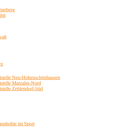
neberg
bit
walt
ez
telle Neu-Hohenschönhausen
telle Marzahn-Nord
elle Zehlendorf-Süd
phobie im Sport