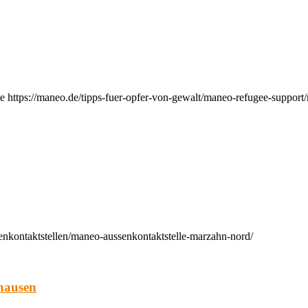
e https://maneo.de/tipps-fuer-opfer-von-gewalt/maneo-refugee-support
enkontaktstellen/maneo-aussenkontaktstelle-marzahn-nord/
hausen