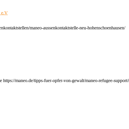
t e.V
enkontaktstellen/maneo-aussenkontaktstelle-neu-hohenschoenhausen/
e https://maneo.de/tipps-fuer-opfer-von-gewalt/maneo-refugee-support