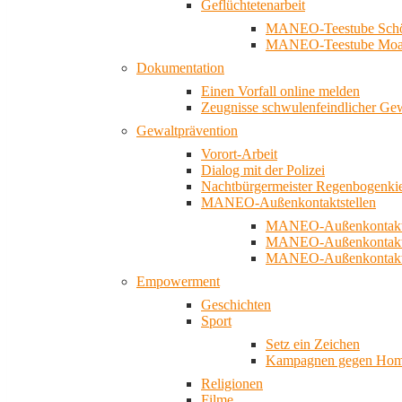
Geflüchtetenarbeit
MANEO-Teestube Schö
MANEO-Teestube Moa
Dokumentation
Einen Vorfall online melden
Zeugnisse schwulenfeindlicher Ge
Gewaltprävention
Vorort-Arbeit
Dialog mit der Polizei
Nachtbürgermeister Regenbogenki
MANEO-Außenkontaktstellen
MANEO-Außenkontakts
MANEO-Außenkontakts
MANEO-Außenkontaktst
Empowerment
Geschichten
Sport
Setz ein Zeichen
Kampagnen gegen Homo
Religionen
Filme