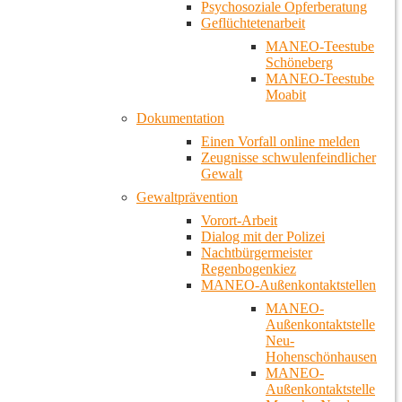
Psychosoziale Opferberatung
Geflüchtetenarbeit
MANEO-Teestube
Schöneberg
MANEO-Teestube
Moabit
Dokumentation
Einen Vorfall online melden
Zeugnisse schwulenfeindlicher
Gewalt
Gewaltprävention
Vorort-Arbeit
Dialog mit der Polizei
Nachtbürgermeister
Regenbogenkiez
MANEO-Außenkontaktstellen
MANEO-
Außenkontaktstelle
Neu-
Hohenschönhausen
MANEO-
Außenkontaktstelle