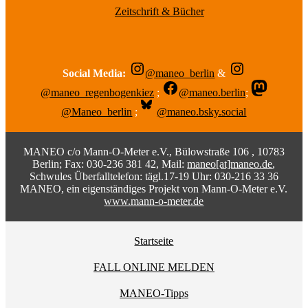
Zeitschrift & Bücher
Social Media:
@maneo_berlin
&
@maneo_regenbogenkiez
;
@maneo.berlin
;
@Maneo_berlin
;
@maneo.bsky.social
MANEO c/o Mann-O-Meter e.V., Bülowstraße 106 , 10783
Berlin; Fax: 030-236 381 42, Mail:
maneo[at]maneo.de
,
Schwules Überfalltelefon: tägl.17-19 Uhr: 030-216 33 36
MANEO, ein eigenständiges Projekt von Mann-O-Meter e.V.
www.mann-o-meter.de
Startseite
FALL ONLINE MELDEN
MANEO-Tipps