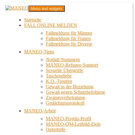
Zum
MANEO
Menu and widgets
Inhalt
Das schwule Anti-Gewalt-Projekt in Berlin
springen
Startseite
FALL ONLINE MELDEN
Fallmeldung für Männer
Fallmeldung für Frauen
Fallmeldung für Diverse
MANEO-Tipps
Notfall-Nummern
MANEO-Refugee-Support
Sexuelle Übergriffe
Taschendiebe
K.O.-Tropfen
Gewalt in der Beziehung
Gewalt gegen Schutzbefohlene
Zwangsverheiratung
Gedächtnisprotokoll
MANEO-Arbeit
MANEO-Projekt-Profil
MANEO-QM-Leitbild-Ziele
Opferhilfe