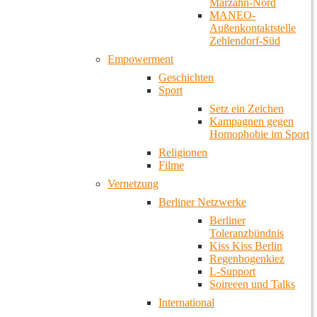
Marzahn-Nord
MANEO-
Außenkontaktstelle
Zehlendorf-Süd
Empowerment
Geschichten
Sport
Setz ein Zeichen
Kampagnen gegen
Homophobie im Sport
Religionen
Filme
Vernetzung
Berliner Netzwerke
Berliner
Toleranzbündnis
Kiss Kiss Berlin
Regenbogenkiez
L-Support
Soireeen und Talks
International