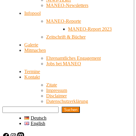
MANEO-Newsletters
Infopool
MANEO-Reporte
MANEO-Report 2023
Zeitschrift & Bücher
Galerie
Mitmachen
Ehrenamtliches Engagement
Jobs bei MANEO
Termine
Kontakt
Zitate
Impressum
Disclaimer
Datenschutzerklärung
Suchen
Deutsch
English
Facebook
Instagram
Mastodon