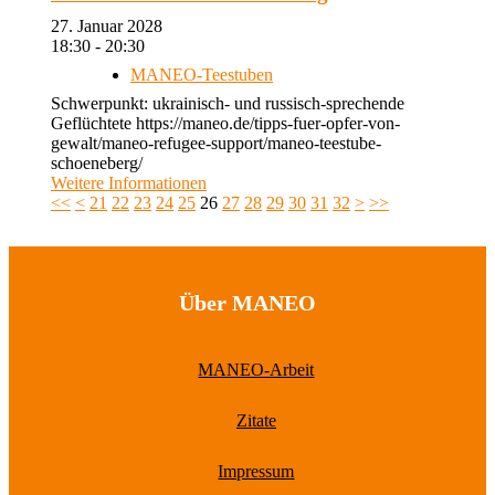
27. Januar 2028
18:30 - 20:30
MANEO-Teestuben
Schwerpunkt: ukrainisch- und russisch-sprechende
Geflüchtete https://maneo.de/tipps-fuer-opfer-von-
gewalt/maneo-refugee-support/maneo-teestube-
schoeneberg/
Weitere Informationen
<<
<
21
22
23
24
25
26
27
28
29
30
31
32
>
>>
Über MANEO
MANEO-Arbeit
Zitate
Impressum