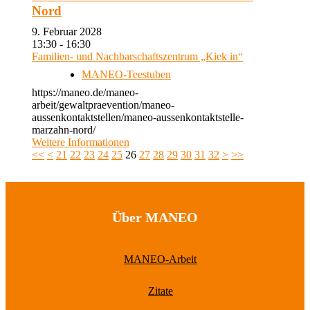
Nord
9. Februar 2028
13:30 - 16:30
Familien- und Nachbarschaftszentrum „Kiek in“
MANEO-Teestuben
https://maneo.de/maneo-
arbeit/gewaltpraevention/maneo-
aussenkontaktstellen/maneo-aussenkontaktstelle-
marzahn-nord/
Weitere Informationen
<<
<
21
22
23
24
25
26
27
28
29
30
31
32
>
>>
Über MANEO
MANEO-Arbeit
Zitate