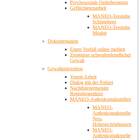
Psychosoziale Opferberatung
Geflüchtetenarbeit
MANEO-Teestube
Schöneberg
MANEO-Teestube
Moabit
Dokumentation
Einen Vorfall online melden
Zeugnisse schwulenfeindlicher
Gewalt
Gewaltprävention
Vorort-Arbeit
Dialog mit der Polizei
Nachtbürgermeister
Regenbogenkiez
MANEO-Außenkontaktstellen
MANEO-
Außenkontaktstelle
Neu-
Hohenschönhausen
MANEO-
Außenkontaktstelle