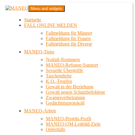
Zum
MANEO
Menu and widgets
Inhalt
Das schwule Anti-Gewalt-Projekt in Berlin
springen
Startseite
FALL ONLINE MELDEN
Fallmeldung für Männer
Fallmeldung für Frauen
Fallmeldung für Diverse
MANEO-Tipps
Notfall-Nummern
MANEO-Refugee-Support
Sexuelle Übergriffe
Taschendiebe
K.O.-Tropfen
Gewalt in der Beziehung
Gewalt gegen Schutzbefohlene
Zwangsverheiratung
Gedächtnisprotokoll
MANEO-Arbeit
MANEO-Projekt-Profil
MANEO-QM-Leitbild-Ziele
Opferhilfe