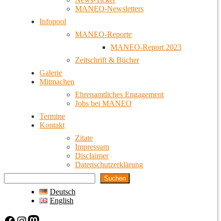
MANEO-Newsletters
Infopool
MANEO-Reporte
MANEO-Report 2023
Zeitschrift & Bücher
Galerie
Mitmachen
Ehrenamtliches Engagement
Jobs bei MANEO
Termine
Kontakt
Zitate
Impressum
Disclaimer
Datenschutzerklärung
Suchen
Deutsch
English
Facebook
Instagram
Mastodon