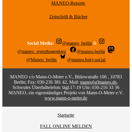
MANEO-Reporte
Zeitschrift & Bücher
Social Media:
@maneo_berlin
&
@maneo_regenbogenkiez
;
@maneo.berlin
;
@Maneo_berlin
;
@maneo.bsky.social
MANEO c/o Mann-O-Meter e.V., Bülowstraße 106 , 10783
Berlin; Fax: 030-236 381 42, Mail:
maneo[at]maneo.de
,
Schwules Überfalltelefon: tägl.17-19 Uhr: 030-216 33 36
MANEO, ein eigenständiges Projekt von Mann-O-Meter e.V.
www.mann-o-meter.de
Startseite
FALL ONLINE MELDEN