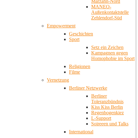
Marzahn-Nord
MANEO-
Außenkontaktstelle
Zehlendorf-Süd
Empowerment
Geschichten
Sport
Setz ein Zeichen
Kampagnen gegen
Homophobie im Sport
Religionen
Filme
Vernetzung
Berliner Netzwerke
Berliner
Toleranzbündnis
Kiss Kiss Berlin
Regenbogenkiez
L-Support
Soireeen und Talks
International