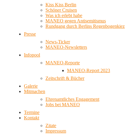
Kiss Kiss Berlin
Schöner Cruisen
Was ich erlebt habe
MANEO gegen Antisemitismus
Rundgang durch Berlins Regenbogenkiez
Presse
News-Ticker
MANEO-Newsletters
Infopool
MANEO-Reporte
MANEO-Report 2023
Zeitschrift & Bücher
Galerie
Mitmachen
Ehrenamtliches Engagement
Jobs bei MANEO
Termine
Kontakt
Zitate
Impressum