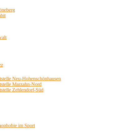
neberg
bit
walt
ez
telle Neu-Hohenschönhausen
telle Marzahn-Nord
elle Zehlendorf-Süd
phobie im Sport