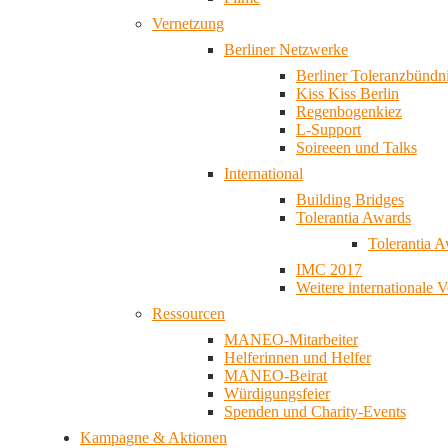
Vernetzung
Berliner Netzwerke
Berliner Toleranzbündn
Kiss Kiss Berlin
Regenbogenkiez
L-Support
Soireeen und Talks
International
Building Bridges
Tolerantia Awards
Tolerantia 
IMC 2017
Weitere internationale 
Ressourcen
MANEO-Mitarbeiter
Helferinnen und Helfer
MANEO-Beirat
Würdigungsfeier
Spenden und Charity-Events
Kampagne & Aktionen