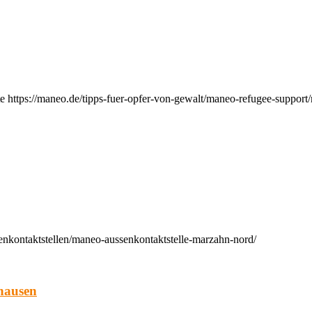
e https://maneo.de/tipps-fuer-opfer-von-gewalt/maneo-refugee-support
enkontaktstellen/maneo-aussenkontaktstelle-marzahn-nord/
hausen