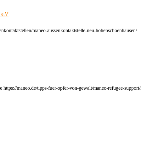
t e.V
enkontaktstellen/maneo-aussenkontaktstelle-neu-hohenschoenhausen/
e https://maneo.de/tipps-fuer-opfer-von-gewalt/maneo-refugee-support