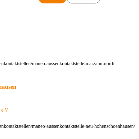
enkontaktstellen/maneo-aussenkontaktstelle-marzahn-nord/
hausen
t e.V
enkontaktstellen/maneo-aussenkontaktstelle-neu-hohenschoenhausen/