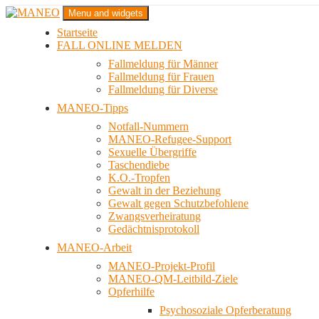
Zum
Menu and widgets
Inhalt
Startseite
springen
Das schwule Anti-Gewalt-Projekt in Berlin
FALL ONLINE MELDEN
MANEO
Fallmeldung für Männer
Fallmeldung für Frauen
Fallmeldung für Diverse
MANEO-Tipps
Notfall-Nummern
MANEO-Refugee-Support
Sexuelle Übergriffe
Taschendiebe
K.O.-Tropfen
Gewalt in der Beziehung
Gewalt gegen Schutzbefohlene
Zwangsverheiratung
Gedächtnisprotokoll
MANEO-Arbeit
MANEO-Projekt-Profil
MANEO-QM-Leitbild-Ziele
Opferhilfe
Psychosoziale Opferberatung