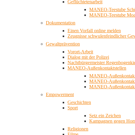
Geflüchtetenarbeit
MANEO-Teestube Schö
MANEO-Teestube Moa
Dokumentation
Einen Vorfall online melden
Zeugnisse schwulenfeindlicher Ge
Gewaltprävention
Vorort-Arbeit
Dialog mit der Polizei
Nachtbürgermeister Regenbogenki
MANEO-Außenkontaktstellen
MANEO-Außenkontakts
MANEO-Außenkontakts
MANEO-Außenkontaktst
Empowerment
Geschichten
Sport
Setz ein Zeichen
Kampagnen gegen Homo
Religionen
Filme