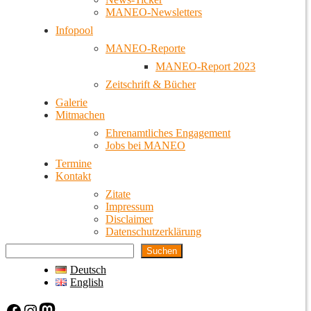
MANEO-Newsletters
Infopool
MANEO-Reporte
MANEO-Report 2023
Zeitschrift & Bücher
Galerie
Mitmachen
Ehrenamtliches Engagement
Jobs bei MANEO
Termine
Kontakt
Zitate
Impressum
Disclaimer
Datenschutzerklärung
Suchen
Deutsch
English
Facebook
Instagram
Mastodon