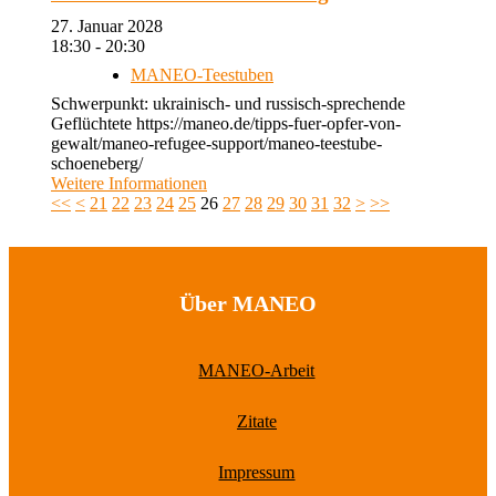
27. Januar 2028
18:30 - 20:30
MANEO-Teestuben
Schwerpunkt: ukrainisch- und russisch-sprechende
Geflüchtete https://maneo.de/tipps-fuer-opfer-von-
gewalt/maneo-refugee-support/maneo-teestube-
schoeneberg/
Weitere Informationen
<<
<
21
22
23
24
25
26
27
28
29
30
31
32
>
>>
Über MANEO
MANEO-Arbeit
Zitate
Impressum