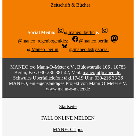
Zeitschrift & Bücher
Social Media:
@maneo_berlin
&
@maneo_regenbogenkiez
;
@maneo.berlin
;
@Maneo_berlin
;
@maneo.bsky.social
MANEO c/o Mann-O-Meter e.V., Bülowstraße 106 , 10783
Berlin; Fax: 030-236 381 42, Mail:
maneo[at]maneo.de
,
Schwules Überfalltelefon: tägl.17-19 Uhr: 030-216 33 36
MANEO, ein eigenständiges Projekt von Mann-O-Meter e.V.
www.mann-o-meter.de
Startseite
FALL ONLINE MELDEN
MANEO-Tipps