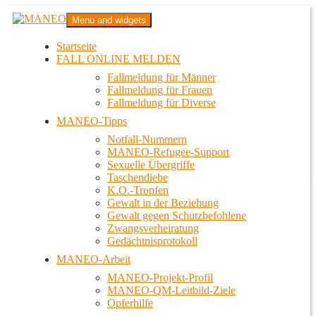
Zum
MANEO
Menu and widgets
Inhalt
Das schwule Anti-Gewalt-Projekt in Berlin
springen
Startseite
FALL ONLINE MELDEN
Fallmeldung für Männer
Fallmeldung für Frauen
Fallmeldung für Diverse
MANEO-Tipps
Notfall-Nummern
MANEO-Refugee-Support
Sexuelle Übergriffe
Taschendiebe
K.O.-Tropfen
Gewalt in der Beziehung
Gewalt gegen Schutzbefohlene
Zwangsverheiratung
Gedächtnisprotokoll
MANEO-Arbeit
MANEO-Projekt-Profil
MANEO-QM-Leitbild-Ziele
Opferhilfe