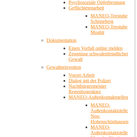
Psychosoziale Opferberatung
Geflüchtetenarbeit
MANEO-Teestube
Schöneberg
MANEO-Teestube
Moabit
Dokumentation
Einen Vorfall online melden
Zeugnisse schwulenfeindlicher
Gewalt
Gewaltprävention
Vorort-Arbeit
Dialog mit der Polizei
Nachtbürgermeister
Regenbogenkiez
MANEO-Außenkontaktstellen
MANEO-
Außenkontaktstelle
Neu-
Hohenschönhausen
MANEO-
Außenkontaktstelle