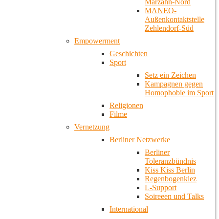
Marzahn-Nord
MANEO-
Außenkontaktstelle
Zehlendorf-Süd
Empowerment
Geschichten
Sport
Setz ein Zeichen
Kampagnen gegen
Homophobie im Sport
Religionen
Filme
Vernetzung
Berliner Netzwerke
Berliner
Toleranzbündnis
Kiss Kiss Berlin
Regenbogenkiez
L-Support
Soireeen und Talks
International