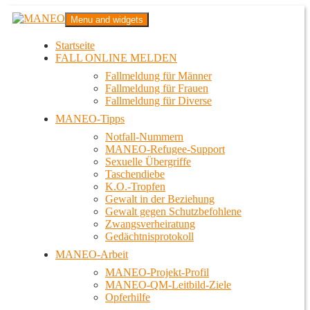
Zum
MANEO
Menu and widgets
Inhalt
Das schwule Anti-Gewalt-Projekt in Berlin
springen
Startseite
FALL ONLINE MELDEN
Fallmeldung für Männer
Fallmeldung für Frauen
Fallmeldung für Diverse
MANEO-Tipps
Notfall-Nummern
MANEO-Refugee-Support
Sexuelle Übergriffe
Taschendiebe
K.O.-Tropfen
Gewalt in der Beziehung
Gewalt gegen Schutzbefohlene
Zwangsverheiratung
Gedächtnisprotokoll
MANEO-Arbeit
MANEO-Projekt-Profil
MANEO-QM-Leitbild-Ziele
Opferhilfe