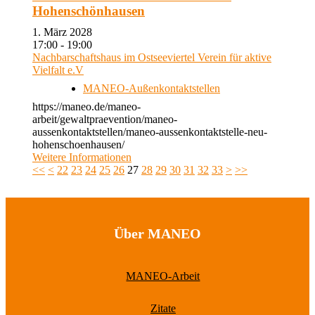
Hohenschönhausen
1. März 2028
17:00 - 19:00
Nachbarschaftshaus im Ostseeviertel Verein für aktive
Vielfalt e.V
MANEO-Außenkontaktstellen
https://maneo.de/maneo-
arbeit/gewaltpraevention/maneo-
aussenkontaktstellen/maneo-aussenkontaktstelle-neu-
hohenschoenhausen/
Weitere Informationen
<<
<
22
23
24
25
26
27
28
29
30
31
32
33
>
>>
Über MANEO
MANEO-Arbeit
Zitate