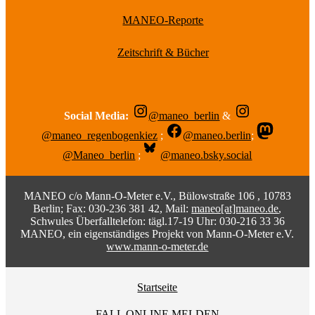
MANEO-Reporte
Zeitschrift & Bücher
Social Media:
@maneo_berlin
&
@maneo_regenbogenkiez
;
@maneo.berlin
;
@Maneo_berlin
;
@maneo.bsky.social
MANEO c/o Mann-O-Meter e.V., Bülowstraße 106 , 10783
Berlin; Fax: 030-236 381 42, Mail:
maneo[at]maneo.de
,
Schwules Überfalltelefon: tägl.17-19 Uhr: 030-216 33 36
MANEO, ein eigenständiges Projekt von Mann-O-Meter e.V.
www.mann-o-meter.de
Startseite
FALL ONLINE MELDEN