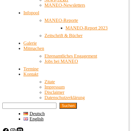
MANEO-Newsletters
Infopool
MANEO-Reporte
MANEO-Report 2023
Zeitschrift & Bücher
Galerie
Mitmachen
Ehrenamtliches Engagement
Jobs bei MANEO
Termine
Kontakt
Zitate
Impressum
Disclaimer
Datenschutzerklärung
Suchen
Deutsch
English
Facebook
Instagram
Mastodon