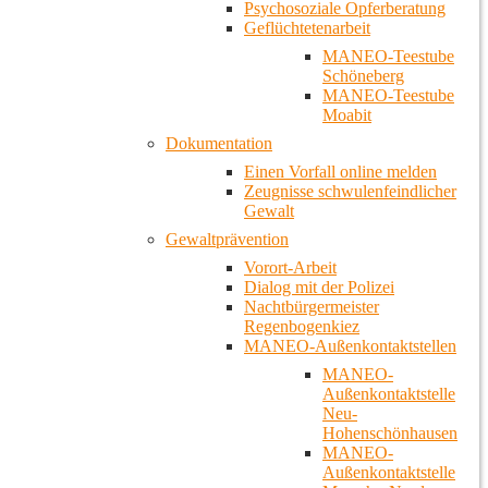
Psychosoziale Opferberatung
Geflüchtetenarbeit
MANEO-Teestube
Schöneberg
MANEO-Teestube
Moabit
Dokumentation
Einen Vorfall online melden
Zeugnisse schwulenfeindlicher
Gewalt
Gewaltprävention
Vorort-Arbeit
Dialog mit der Polizei
Nachtbürgermeister
Regenbogenkiez
MANEO-Außenkontaktstellen
MANEO-
Außenkontaktstelle
Neu-
Hohenschönhausen
MANEO-
Außenkontaktstelle