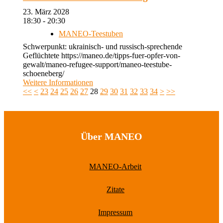
23. März 2028
18:30 - 20:30
MANEO-Teestuben
Schwerpunkt: ukrainisch- und russisch-sprechende
Geflüchtete https://maneo.de/tipps-fuer-opfer-von-
gewalt/maneo-refugee-support/maneo-teestube-
schoeneberg/
Weitere Informationen
<<
<
23
24
25
26
27
28
29
30
31
32
33
34
>
>>
Über MANEO
MANEO-Arbeit
Zitate
Impressum