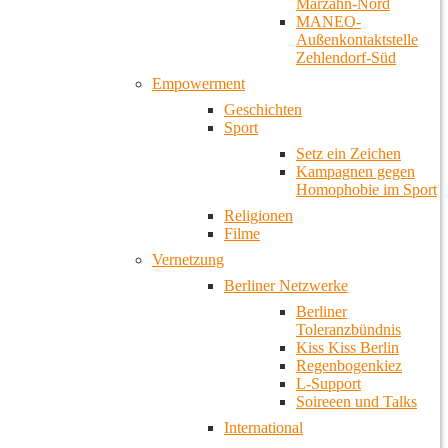
Marzahn-Nord
MANEO-
Außenkontaktstelle
Zehlendorf-Süd
Empowerment
Geschichten
Sport
Setz ein Zeichen
Kampagnen gegen
Homophobie im Sport
Religionen
Filme
Vernetzung
Berliner Netzwerke
Berliner
Toleranzbündnis
Kiss Kiss Berlin
Regenbogenkiez
L-Support
Soireeen und Talks
International