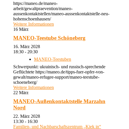
https://maneo.de/maneo-
arbeit/gewaltpraevention/maneo-
aussenkontaktstellen/maneo-aussenkontaktstelle-neu-
hohenschoenhausen/
Weitere Informationen
16
März
MANEO-Teestube Schöneberg
16. März 2028
18:30 - 20:30
MANEO-Teestuben
Schwerpunkt: ukrainisch- und russisch-sprechende
Geflüchtete https://maneo.de/tipps-fuer-opfer-von-
gewalt/maneo-refugee-support/maneo-teestube-
schoeneberg/
Weitere Informationen
22
März
MANEO-Außenkontaktstelle Marzahn
Nord
22. März 2028
13:30 - 16:30
Familien- und Nachbarschaftszentrum „Kiek in“