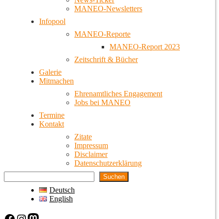
MANEO-Newsletters
Infopool
MANEO-Reporte
MANEO-Report 2023
Zeitschrift & Bücher
Galerie
Mitmachen
Ehrenamtliches Engagement
Jobs bei MANEO
Termine
Kontakt
Zitate
Impressum
Disclaimer
Datenschutzerklärung
Suchen
Deutsch
English
Facebook
Instagram
Mastodon