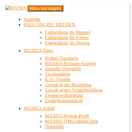
Zum
MANEO
Menu and widgets
Inhalt
Das schwule Anti-Gewalt-Projekt in Berlin
springen
Startseite
FALL ONLINE MELDEN
Fallmeldung für Männer
Fallmeldung für Frauen
Fallmeldung für Diverse
MANEO-Tipps
Notfall-Nummern
MANEO-Refugee-Support
Sexuelle Übergriffe
Taschendiebe
K.O.-Tropfen
Gewalt in der Beziehung
Gewalt gegen Schutzbefohlene
Zwangsverheiratung
Gedächtnisprotokoll
MANEO-Arbeit
MANEO-Projekt-Profil
MANEO-QM-Leitbild-Ziele
Opferhilfe