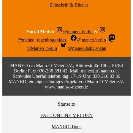
Zeitschrift & Bücher
Social Media:
@maneo_berlin
&
@maneo_regenbogenkiez
;
@maneo.berlin
;
@Maneo_berlin
;
@maneo.bsky.social
MANEO c/o Mann-O-Meter e.V., Bülowstraße 106 , 10783
Berlin; Fax: 030-236 381 42, Mail:
maneo[at]maneo.de
,
Schwules Überfalltelefon: tägl.17-19 Uhr: 030-216 33 36
MANEO, ein eigenständiges Projekt von Mann-O-Meter e.V.
www.mann-o-meter.de
Startseite
FALL ONLINE MELDEN
MANEO-Tipps