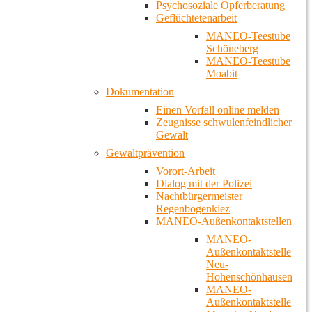
Psychosoziale Opferberatung
Geflüchtetenarbeit
MANEO-Teestube
Schöneberg
MANEO-Teestube
Moabit
Dokumentation
Einen Vorfall online melden
Zeugnisse schwulenfeindlicher
Gewalt
Gewaltprävention
Vorort-Arbeit
Dialog mit der Polizei
Nachtbürgermeister
Regenbogenkiez
MANEO-Außenkontaktstellen
MANEO-
Außenkontaktstelle
Neu-
Hohenschönhausen
MANEO-
Außenkontaktstelle