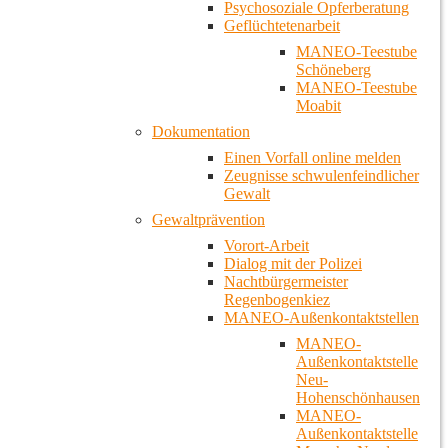
Psychosoziale Opferberatung
Geflüchtetenarbeit
MANEO-Teestube
Schöneberg
MANEO-Teestube
Moabit
Dokumentation
Einen Vorfall online melden
Zeugnisse schwulenfeindlicher
Gewalt
Gewaltprävention
Vorort-Arbeit
Dialog mit der Polizei
Nachtbürgermeister
Regenbogenkiez
MANEO-Außenkontaktstellen
MANEO-
Außenkontaktstelle
Neu-
Hohenschönhausen
MANEO-
Außenkontaktstelle