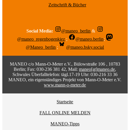
Zeitschrift & Bücher
Social Media:
@maneo_berlin
&
@maneo_regenbogenkiez
;
@maneo.berlin
;
@Maneo_berlin
;
@maneo.bsky.social
MANEO c/o Mann-O-Meter e.V., Bülowstraße 106 , 10783
Berlin; Fax: 030-236 381 42, Mail:
maneo[at]maneo.de
,
Schwules Überfalltelefon: tägl.17-19 Uhr: 030-216 33 36
MANEO, ein eigenständiges Projekt von Mann-O-Meter e.V.
www.mann-o-meter.de
Startseite
FALL ONLINE MELDEN
MANEO-Tipps