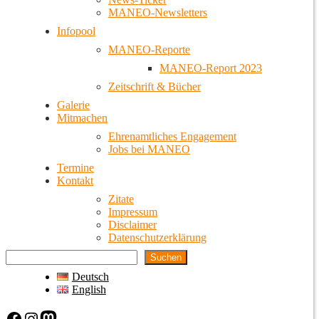
MANEO-Newsletters
Infopool
MANEO-Reporte
MANEO-Report 2023
Zeitschrift & Bücher
Galerie
Mitmachen
Ehrenamtliches Engagement
Jobs bei MANEO
Termine
Kontakt
Zitate
Impressum
Disclaimer
Datenschutzerklärung
Suchen
Deutsch
English
Facebook
Instagram
Mastodon