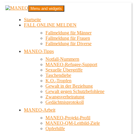
Zum
MANEO
Menu and widgets
Inhalt
Das schwule Anti-Gewalt-Projekt in Berlin
springen
Startseite
FALL ONLINE MELDEN
Fallmeldung für Männer
Fallmeldung für Frauen
Fallmeldung für Diverse
MANEO-Tipps
Notfall-Nummern
MANEO-Refugee-Support
Sexuelle Übergriffe
Taschendiebe
K.O.-Tropfen
Gewalt in der Beziehung
Gewalt gegen Schutzbefohlene
Zwangsverheiratung
Gedächtnisprotokoll
MANEO-Arbeit
MANEO-Projekt-Profil
MANEO-QM-Leitbild-Ziele
Opferhilfe