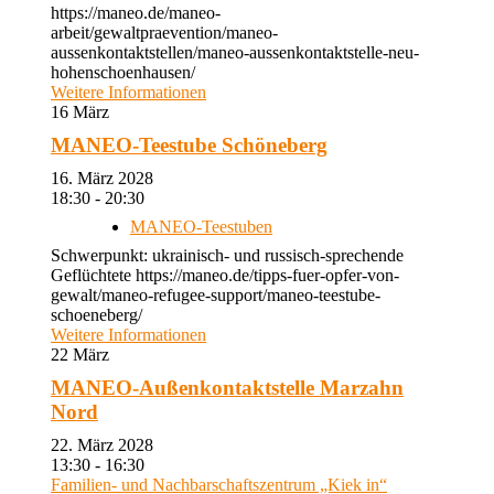
https://maneo.de/maneo-
arbeit/gewaltpraevention/maneo-
aussenkontaktstellen/maneo-aussenkontaktstelle-neu-
hohenschoenhausen/
Weitere Informationen
16
März
MANEO-Teestube Schöneberg
16. März 2028
18:30 - 20:30
MANEO-Teestuben
Schwerpunkt: ukrainisch- und russisch-sprechende
Geflüchtete https://maneo.de/tipps-fuer-opfer-von-
gewalt/maneo-refugee-support/maneo-teestube-
schoeneberg/
Weitere Informationen
22
März
MANEO-Außenkontaktstelle Marzahn
Nord
22. März 2028
13:30 - 16:30
Familien- und Nachbarschaftszentrum „Kiek in“