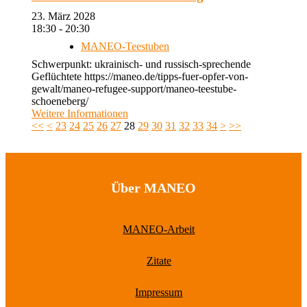
23. März 2028
18:30 - 20:30
MANEO-Teestuben
Schwerpunkt: ukrainisch- und russisch-sprechende
Geflüchtete https://maneo.de/tipps-fuer-opfer-von-
gewalt/maneo-refugee-support/maneo-teestube-
schoeneberg/
Weitere Informationen
<<
<
23
24
25
26
27
28
29
30
31
32
33
34
>
>>
Über MANEO
MANEO-Arbeit
Zitate
Impressum