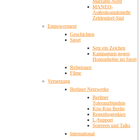
Marzahn-Nord
MANEO-
Außenkontaktstelle
Zehlendorf-Süd
Empowerment
Geschichten
Sport
Setz ein Zeichen
Kampagnen gegen
Homophobie im Sport
Religionen
Filme
Vernetzung
Berliner Netzwerke
Berliner
Toleranzbündnis
Kiss Kiss Berlin
Regenbogenkiez
L-Support
Soireeen und Talks
International