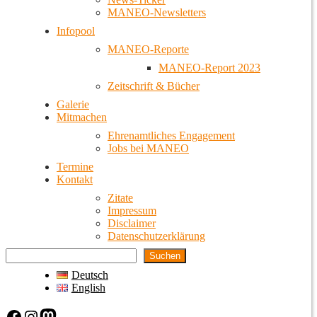
MANEO-Newsletters
Infopool
MANEO-Reporte
MANEO-Report 2023
Zeitschrift & Bücher
Galerie
Mitmachen
Ehrenamtliches Engagement
Jobs bei MANEO
Termine
Kontakt
Zitate
Impressum
Disclaimer
Datenschutzerklärung
Suchen
Deutsch
English
Facebook
Instagram
Mastodon