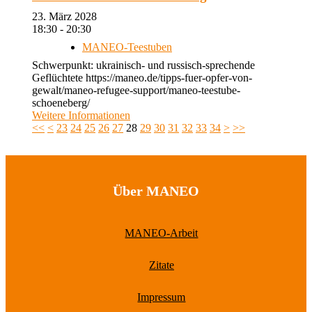
23. März 2028
18:30 - 20:30
MANEO-Teestuben
Schwerpunkt: ukrainisch- und russisch-sprechende
Geflüchtete https://maneo.de/tipps-fuer-opfer-von-
gewalt/maneo-refugee-support/maneo-teestube-
schoeneberg/
Weitere Informationen
<<
<
23
24
25
26
27
28
29
30
31
32
33
34
>
>>
Über MANEO
MANEO-Arbeit
Zitate
Impressum