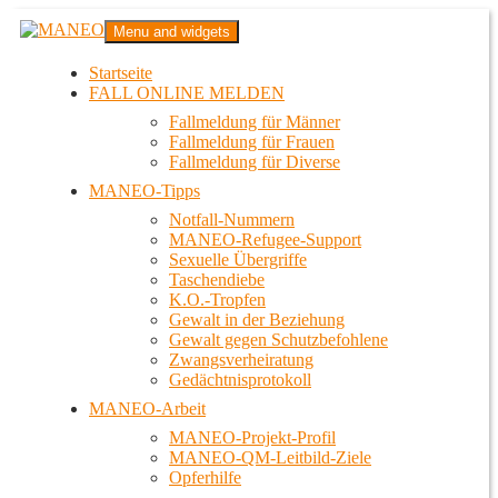
Zum
MANEO
Menu and widgets
Inhalt
Das schwule Anti-Gewalt-Projekt in Berlin
springen
Startseite
FALL ONLINE MELDEN
Fallmeldung für Männer
Fallmeldung für Frauen
Fallmeldung für Diverse
MANEO-Tipps
Notfall-Nummern
MANEO-Refugee-Support
Sexuelle Übergriffe
Taschendiebe
K.O.-Tropfen
Gewalt in der Beziehung
Gewalt gegen Schutzbefohlene
Zwangsverheiratung
Gedächtnisprotokoll
MANEO-Arbeit
MANEO-Projekt-Profil
MANEO-QM-Leitbild-Ziele
Opferhilfe