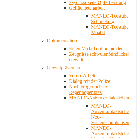
Psychosoziale Opferberatung
Geflüchtetenarbeit
MANEO-Teestube
Schöneberg
MANEO-Teestube
Moabit
Dokumentation
Einen Vorfall online melden
Zeugnisse schwulenfeindlicher
Gewalt
Gewaltprävention
Vorort-Arbeit
Dialog mit der Polizei
Nachtbürgermeister
Regenbogenkiez
MANEO-Außenkontaktstellen
MANEO-
Außenkontaktstelle
Neu-
Hohenschönhausen
MANEO-
Außenkontaktstelle