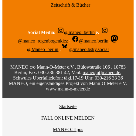
Zeitschrift & Bücher
Social Media:
@maneo_berlin
&
@maneo_regenbogenkiez
;
@maneo.berlin
;
@Maneo_berlin
;
@maneo.bsky.social
MANEO c/o Mann-O-Meter e.V., Bülowstraße 106 , 10783
Berlin; Fax: 030-236 381 42, Mail:
maneo[at]maneo.de
,
Schwules Überfalltelefon: tägl.17-19 Uhr: 030-216 33 36
MANEO, ein eigenständiges Projekt von Mann-O-Meter e.V.
www.mann-o-meter.de
Startseite
FALL ONLINE MELDEN
MANEO-Tipps