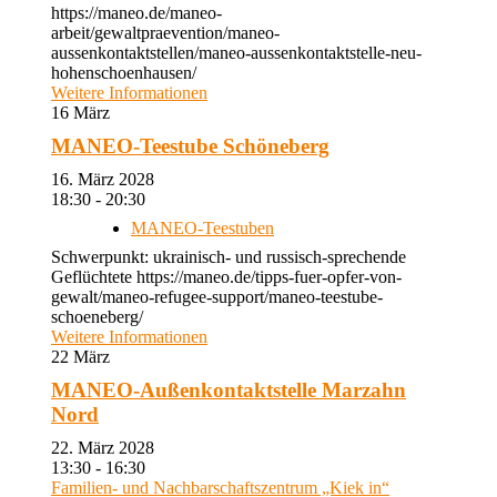
https://maneo.de/maneo-
arbeit/gewaltpraevention/maneo-
aussenkontaktstellen/maneo-aussenkontaktstelle-neu-
hohenschoenhausen/
Weitere Informationen
16
März
MANEO-Teestube Schöneberg
16. März 2028
18:30 - 20:30
MANEO-Teestuben
Schwerpunkt: ukrainisch- und russisch-sprechende
Geflüchtete https://maneo.de/tipps-fuer-opfer-von-
gewalt/maneo-refugee-support/maneo-teestube-
schoeneberg/
Weitere Informationen
22
März
MANEO-Außenkontaktstelle Marzahn
Nord
22. März 2028
13:30 - 16:30
Familien- und Nachbarschaftszentrum „Kiek in“