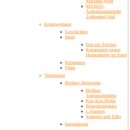
Marzahn-Nord
MANEO-
Außenkontaktstelle
Zehlendorf-Süd
Empowerment
Geschichten
Sport
Setz ein Zeichen
Kampagnen gegen
Homophobie im Sport
Religionen
Filme
Vernetzung
Berliner Netzwerke
Berliner
Toleranzbündnis
Kiss Kiss Berlin
Regenbogenkiez
L-Support
Soireeen und Talks
International