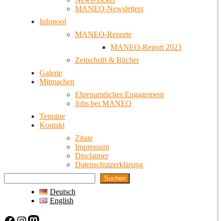
MANEO-Newsletters
Infopool
MANEO-Reporte
MANEO-Report 2023
Zeitschrift & Bücher
Galerie
Mitmachen
Ehrenamtliches Engagement
Jobs bei MANEO
Termine
Kontakt
Zitate
Impressum
Disclaimer
Datenschutzerklärung
Suchen
Deutsch
English
Facebook
Instagram
Mastodon