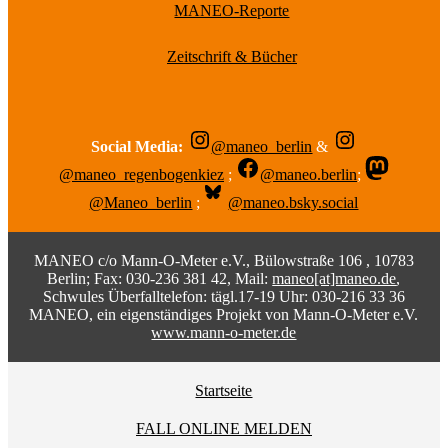
MANEO-Reporte
Zeitschrift & Bücher
Social Media:
@maneo_berlin
&
@maneo_regenbogenkiez
;
@maneo.berlin
;
@Maneo_berlin
;
@maneo.bsky.social
MANEO c/o Mann-O-Meter e.V., Bülowstraße 106 , 10783
Berlin; Fax: 030-236 381 42, Mail:
maneo[at]maneo.de
,
Schwules Überfalltelefon: tägl.17-19 Uhr: 030-216 33 36
MANEO, ein eigenständiges Projekt von Mann-O-Meter e.V.
www.mann-o-meter.de
Startseite
FALL ONLINE MELDEN