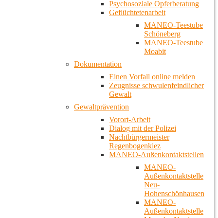
Psychosoziale Opferberatung
Geflüchtetenarbeit
MANEO-Teestube
Schöneberg
MANEO-Teestube
Moabit
Dokumentation
Einen Vorfall online melden
Zeugnisse schwulenfeindlicher
Gewalt
Gewaltprävention
Vorort-Arbeit
Dialog mit der Polizei
Nachtbürgermeister
Regenbogenkiez
MANEO-Außenkontaktstellen
MANEO-
Außenkontaktstelle
Neu-
Hohenschönhausen
MANEO-
Außenkontaktstelle