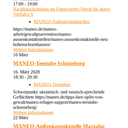
17:00 - 19:00
Nachbarschaftshaus im Ostseeviertel Verein für aktive
Vielfalt e.V
MANEO-Außenkontaktstellen
https://maneo.de/maneo-
arbeit/gewaltpraevention/maneo-
aussenkontaktstellen/maneo-aussenkontaktstelle-neu-
hohenschoenhausen/
Weitere Informationen
16
März
MANEO-Teestube Schöneberg
16. März 2028
18:30 - 20:30
MANEO-Teestuben
Schwerpunkt: ukrainisch- und russisch-sprechende
Geflüchtete https://maneo.de/tipps-fuer-opfer-von-
gewalt/maneo-refugee-support/maneo-teestube-
schoeneberg/
Weitere Informationen
22
März
MANEO-Außenkontaktstelle Marzahn