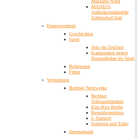
Marzahn-Nord
MANEO-
Außenkontaktstelle
Zehlendorf-Süd
Empowerment
Geschichten
Sport
Setz ein Zeichen
Kampagnen gegen
Homophobie im Sport
Religionen
Filme
Vernetzung
Berliner Netzwerke
Berliner
Toleranzbündnis
Kiss Kiss Berlin
Regenbogenkiez
L-Support
Soireeen und Talks
International