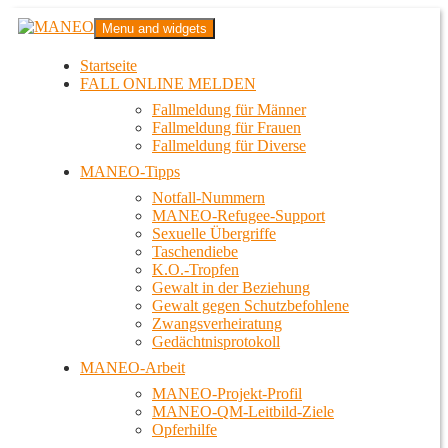
Zum
MANEO
Menu and widgets
Inhalt
Das schwule Anti-Gewalt-Projekt in Berlin
springen
Startseite
FALL ONLINE MELDEN
Fallmeldung für Männer
Fallmeldung für Frauen
Fallmeldung für Diverse
MANEO-Tipps
Notfall-Nummern
MANEO-Refugee-Support
Sexuelle Übergriffe
Taschendiebe
K.O.-Tropfen
Gewalt in der Beziehung
Gewalt gegen Schutzbefohlene
Zwangsverheiratung
Gedächtnisprotokoll
MANEO-Arbeit
MANEO-Projekt-Profil
MANEO-QM-Leitbild-Ziele
Opferhilfe