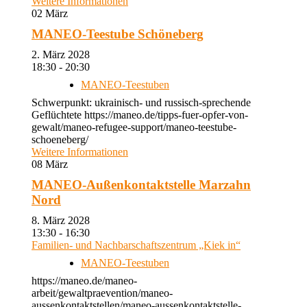
Weitere Informationen
02
März
MANEO-Teestube Schöneberg
2. März 2028
18:30 - 20:30
MANEO-Teestuben
Schwerpunkt: ukrainisch- und russisch-sprechende
Geflüchtete https://maneo.de/tipps-fuer-opfer-von-
gewalt/maneo-refugee-support/maneo-teestube-
schoeneberg/
Weitere Informationen
08
März
MANEO-Außenkontaktstelle Marzahn
Nord
8. März 2028
13:30 - 16:30
Familien- und Nachbarschaftszentrum „Kiek in“
MANEO-Teestuben
https://maneo.de/maneo-
arbeit/gewaltpraevention/maneo-
aussenkontaktstellen/maneo-aussenkontaktstelle-