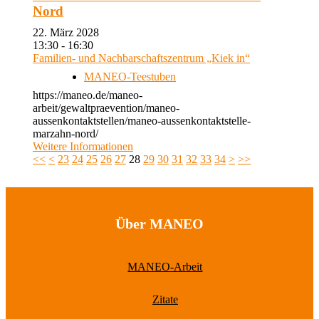
Nord
22. März 2028
13:30 - 16:30
Familien- und Nachbarschaftszentrum „Kiek in“
MANEO-Teestuben
https://maneo.de/maneo-
arbeit/gewaltpraevention/maneo-
aussenkontaktstellen/maneo-aussenkontaktstelle-
marzahn-nord/
Weitere Informationen
<<
<
23
24
25
26
27
28
29
30
31
32
33
34
>
>>
Über MANEO
MANEO-Arbeit
Zitate