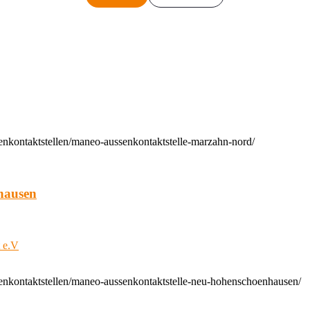
enkontaktstellen/maneo-aussenkontaktstelle-marzahn-nord/
hausen
t e.V
enkontaktstellen/maneo-aussenkontaktstelle-neu-hohenschoenhausen/