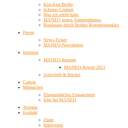
Kiss Kiss Berlin
Schöner Cruisen
Was ich erlebt habe
MANEO gegen Antisemitismus
Rundgang durch Berlins Regenbogenkiez
Presse
News-Ticker
MANEO-Newsletters
Infopool
MANEO-Reporte
MANEO-Report 2023
Zeitschrift & Bücher
Galerie
Mitmachen
Ehrenamtliches Engagement
Jobs bei MANEO
Termine
Kontakt
Zitate
Impressum