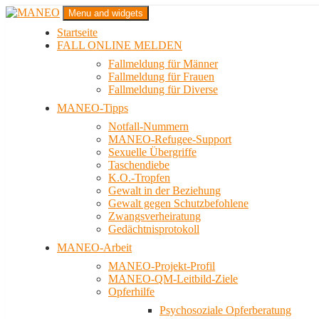
Zum
Menu and widgets
Inhalt
Startseite
springen
Das schwule Anti-Gewalt-Projekt in Berlin
FALL ONLINE MELDEN
MANEO
Fallmeldung für Männer
Fallmeldung für Frauen
Fallmeldung für Diverse
MANEO-Tipps
Notfall-Nummern
MANEO-Refugee-Support
Sexuelle Übergriffe
Taschendiebe
K.O.-Tropfen
Gewalt in der Beziehung
Gewalt gegen Schutzbefohlene
Zwangsverheiratung
Gedächtnisprotokoll
MANEO-Arbeit
MANEO-Projekt-Profil
MANEO-QM-Leitbild-Ziele
Opferhilfe
Psychosoziale Opferberatung