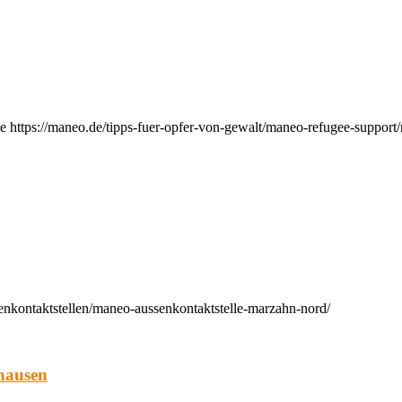
e https://maneo.de/tipps-fuer-opfer-von-gewalt/maneo-refugee-support
enkontaktstellen/maneo-aussenkontaktstelle-marzahn-nord/
hausen