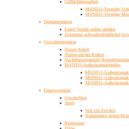
Geflüchtetenarbeit
MANEO-Teestube Schö
MANEO-Teestube Moa
Dokumentation
Einen Vorfall online melden
Zeugnisse schwulenfeindlicher Ge
Gewaltprävention
Vorort-Arbeit
Dialog mit der Polizei
Nachtbürgermeister Regenbogenki
MANEO-Außenkontaktstellen
MANEO-Außenkontakts
MANEO-Außenkontakts
MANEO-Außenkontaktst
Empowerment
Geschichten
Sport
Setz ein Zeichen
Kampagnen gegen Homo
Religionen
Filme