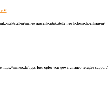
t e.V
enkontaktstellen/maneo-aussenkontaktstelle-neu-hohenschoenhausen/
e https://maneo.de/tipps-fuer-opfer-von-gewalt/maneo-refugee-support