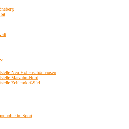
neberg
bit
walt
ez
telle Neu-Hohenschönhausen
telle Marzahn-Nord
elle Zehlendorf-Süd
phobie im Sport