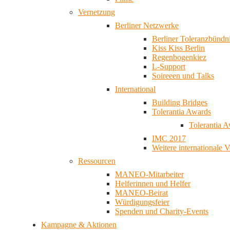
Vernetzung
Berliner Netzwerke
Berliner Toleranzbündn
Kiss Kiss Berlin
Regenbogenkiez
L-Support
Soireeen und Talks
International
Building Bridges
Tolerantia Awards
Tolerantia 
IMC 2017
Weitere internationale 
Ressourcen
MANEO-Mitarbeiter
Helferinnen und Helfer
MANEO-Beirat
Würdigungsfeier
Spenden und Charity-Events
Kampagne & Aktionen