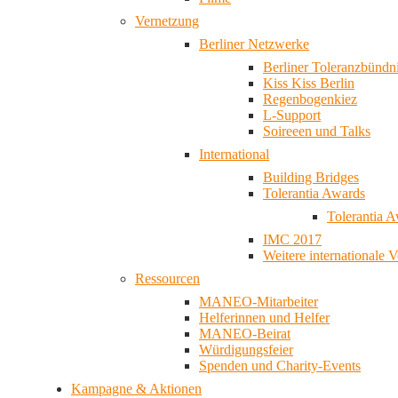
Vernetzung
Berliner Netzwerke
Berliner Toleranzbündn
Kiss Kiss Berlin
Regenbogenkiez
L-Support
Soireeen und Talks
International
Building Bridges
Tolerantia Awards
Tolerantia 
IMC 2017
Weitere internationale 
Ressourcen
MANEO-Mitarbeiter
Helferinnen und Helfer
MANEO-Beirat
Würdigungsfeier
Spenden und Charity-Events
Kampagne & Aktionen