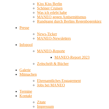
Kiss Kiss Berlin
Schöner Cruisen
Was ich erlebt habe
MANEO gegen Antisemitismus
Rundgang durch Berlins Regenbogenkiez
Presse
News-Ticker
MANEO-Newsletters
Infopool
MANEO-Reporte
MANEO-Report 2023
Zeitschrift & Bücher
Galerie
Mitmachen
Ehrenamtliches Engagement
Jobs bei MANEO
Termine
Kontakt
Zitate
Impressum