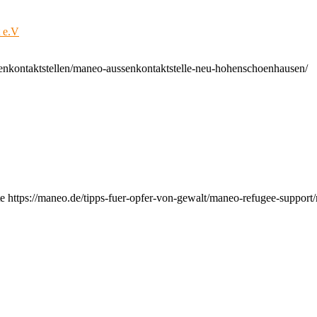
t e.V
enkontaktstellen/maneo-aussenkontaktstelle-neu-hohenschoenhausen/
e https://maneo.de/tipps-fuer-opfer-von-gewalt/maneo-refugee-support