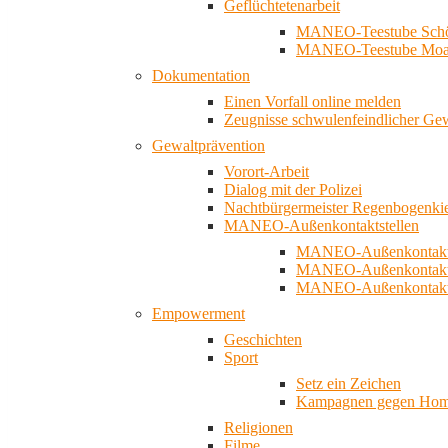
Geflüchtetenarbeit
MANEO-Teestube Schö
MANEO-Teestube Moa
Dokumentation
Einen Vorfall online melden
Zeugnisse schwulenfeindlicher Ge
Gewaltprävention
Vorort-Arbeit
Dialog mit der Polizei
Nachtbürgermeister Regenbogenki
MANEO-Außenkontaktstellen
MANEO-Außenkontakts
MANEO-Außenkontakts
MANEO-Außenkontaktst
Empowerment
Geschichten
Sport
Setz ein Zeichen
Kampagnen gegen Homo
Religionen
Filme