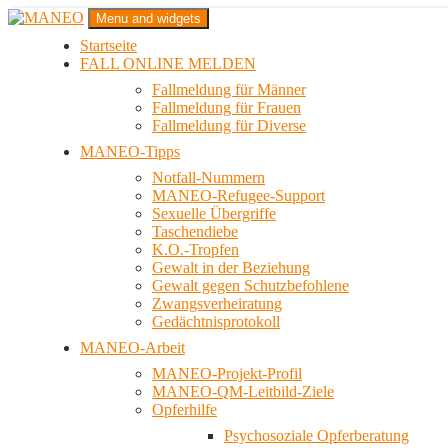
Zum
Menu and widgets
Inhalt
Startseite
springen
Das schwule Anti-Gewalt-Projekt in Berlin
FALL ONLINE MELDEN
MANEO
Fallmeldung für Männer
Fallmeldung für Frauen
Fallmeldung für Diverse
MANEO-Tipps
Notfall-Nummern
MANEO-Refugee-Support
Sexuelle Übergriffe
Taschendiebe
K.O.-Tropfen
Gewalt in der Beziehung
Gewalt gegen Schutzbefohlene
Zwangsverheiratung
Gedächtnisprotokoll
MANEO-Arbeit
MANEO-Projekt-Profil
MANEO-QM-Leitbild-Ziele
Opferhilfe
Psychosoziale Opferberatung