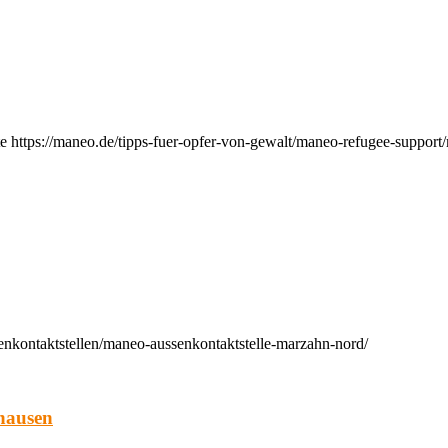
e https://maneo.de/tipps-fuer-opfer-von-gewalt/maneo-refugee-support
enkontaktstellen/maneo-aussenkontaktstelle-marzahn-nord/
hausen