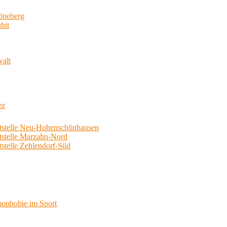
neberg
bit
walt
ez
telle Neu-Hohenschönhausen
telle Marzahn-Nord
elle Zehlendorf-Süd
phobie im Sport