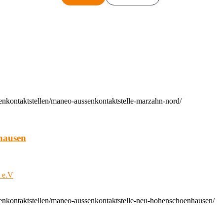
enkontaktstellen/maneo-aussenkontaktstelle-marzahn-nord/
hausen
t e.V
enkontaktstellen/maneo-aussenkontaktstelle-neu-hohenschoenhausen/