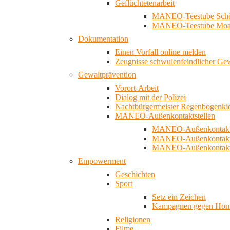
Geflüchtetenarbeit
MANEO-Teestube Schö
MANEO-Teestube Moa
Dokumentation
Einen Vorfall online melden
Zeugnisse schwulenfeindlicher Ge
Gewaltprävention
Vorort-Arbeit
Dialog mit der Polizei
Nachtbürgermeister Regenbogenki
MANEO-Außenkontaktstellen
MANEO-Außenkontakts
MANEO-Außenkontakts
MANEO-Außenkontaktst
Empowerment
Geschichten
Sport
Setz ein Zeichen
Kampagnen gegen Homo
Religionen
Filme