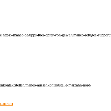
e https://maneo.de/tipps-fuer-opfer-von-gewalt/maneo-refugee-support
enkontaktstellen/maneo-aussenkontaktstelle-marzahn-nord/
hausen