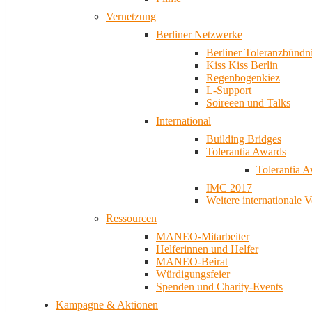
Vernetzung
Berliner Netzwerke
Berliner Toleranzbündn
Kiss Kiss Berlin
Regenbogenkiez
L-Support
Soireeen und Talks
International
Building Bridges
Tolerantia Awards
Tolerantia 
IMC 2017
Weitere internationale 
Ressourcen
MANEO-Mitarbeiter
Helferinnen und Helfer
MANEO-Beirat
Würdigungsfeier
Spenden und Charity-Events
Kampagne & Aktionen