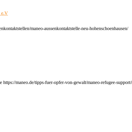
t e.V
enkontaktstellen/maneo-aussenkontaktstelle-neu-hohenschoenhausen/
e https://maneo.de/tipps-fuer-opfer-von-gewalt/maneo-refugee-support