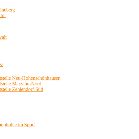
neberg
bit
walt
ez
telle Neu-Hohenschönhausen
telle Marzahn-Nord
elle Zehlendorf-Süd
phobie im Sport