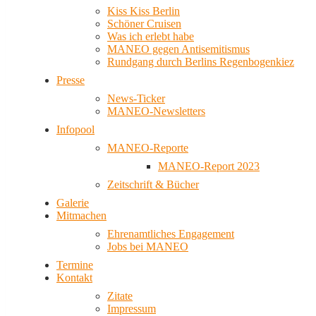
Kiss Kiss Berlin
Schöner Cruisen
Was ich erlebt habe
MANEO gegen Antisemitismus
Rundgang durch Berlins Regenbogenkiez
Presse
News-Ticker
MANEO-Newsletters
Infopool
MANEO-Reporte
MANEO-Report 2023
Zeitschrift & Bücher
Galerie
Mitmachen
Ehrenamtliches Engagement
Jobs bei MANEO
Termine
Kontakt
Zitate
Impressum