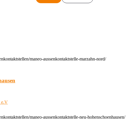
enkontaktstellen/maneo-aussenkontaktstelle-marzahn-nord/
hausen
t e.V
enkontaktstellen/maneo-aussenkontaktstelle-neu-hohenschoenhausen/