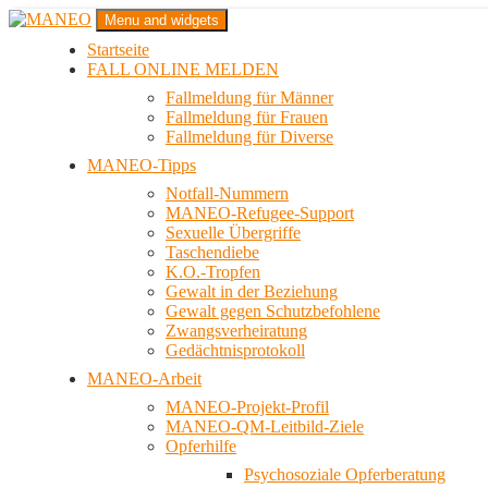
Zum
Menu and widgets
Inhalt
Startseite
springen
Das schwule Anti-Gewalt-Projekt in Berlin
FALL ONLINE MELDEN
MANEO
Fallmeldung für Männer
Fallmeldung für Frauen
Fallmeldung für Diverse
MANEO-Tipps
Notfall-Nummern
MANEO-Refugee-Support
Sexuelle Übergriffe
Taschendiebe
K.O.-Tropfen
Gewalt in der Beziehung
Gewalt gegen Schutzbefohlene
Zwangsverheiratung
Gedächtnisprotokoll
MANEO-Arbeit
MANEO-Projekt-Profil
MANEO-QM-Leitbild-Ziele
Opferhilfe
Psychosoziale Opferberatung