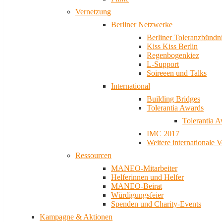
Vernetzung
Berliner Netzwerke
Berliner Toleranzbündn
Kiss Kiss Berlin
Regenbogenkiez
L-Support
Soireeen und Talks
International
Building Bridges
Tolerantia Awards
Tolerantia 
IMC 2017
Weitere internationale 
Ressourcen
MANEO-Mitarbeiter
Helferinnen und Helfer
MANEO-Beirat
Würdigungsfeier
Spenden und Charity-Events
Kampagne & Aktionen