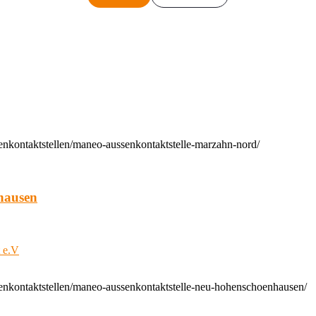
enkontaktstellen/maneo-aussenkontaktstelle-marzahn-nord/
hausen
t e.V
enkontaktstellen/maneo-aussenkontaktstelle-neu-hohenschoenhausen/