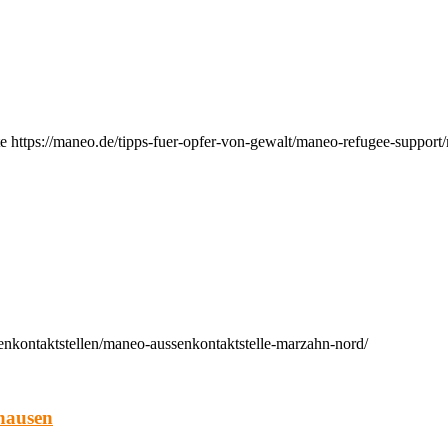
e https://maneo.de/tipps-fuer-opfer-von-gewalt/maneo-refugee-support
enkontaktstellen/maneo-aussenkontaktstelle-marzahn-nord/
hausen