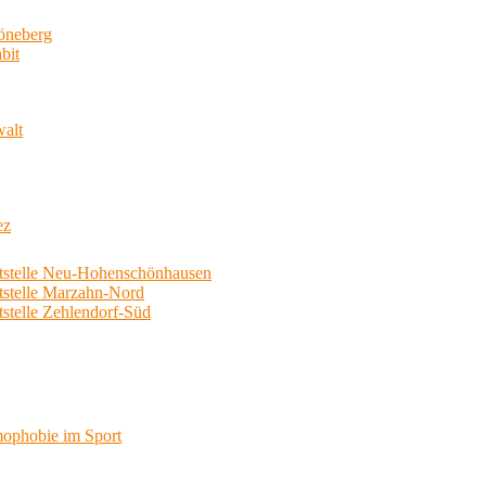
neberg
bit
walt
ez
telle Neu-Hohenschönhausen
telle Marzahn-Nord
elle Zehlendorf-Süd
phobie im Sport