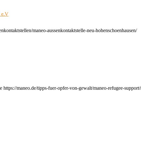
t e.V
enkontaktstellen/maneo-aussenkontaktstelle-neu-hohenschoenhausen/
e https://maneo.de/tipps-fuer-opfer-von-gewalt/maneo-refugee-support