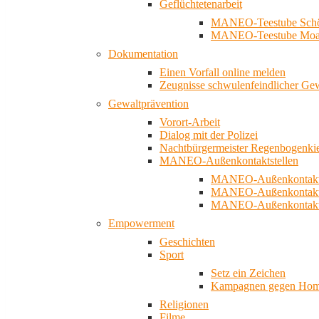
Geflüchtetenarbeit
MANEO-Teestube Schö
MANEO-Teestube Moa
Dokumentation
Einen Vorfall online melden
Zeugnisse schwulenfeindlicher Ge
Gewaltprävention
Vorort-Arbeit
Dialog mit der Polizei
Nachtbürgermeister Regenbogenki
MANEO-Außenkontaktstellen
MANEO-Außenkontakts
MANEO-Außenkontakts
MANEO-Außenkontaktst
Empowerment
Geschichten
Sport
Setz ein Zeichen
Kampagnen gegen Homo
Religionen
Filme