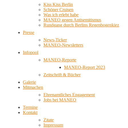
Kiss Kiss Berlin
Schöner Cruisen
Was ich erlebt habe
MANEO gegen Antisemitismus
Rundgang durch Berlins Regenbogenkiez
Presse
News-Ticker
MANEO-Newsletters
Infopool
MANEO-Reporte
MANEO-Report 2023
Zeitschrift & Bücher
Galerie
Mitmachen
Ehrenamtliches Engagement
Jobs bei MANEO
Termine
Kontakt
Zitate
Impressum