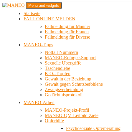
Zum
Menu and widgets
Inhalt
Startseite
springen
Das schwule Anti-Gewalt-Projekt in Berlin
FALL ONLINE MELDEN
MANEO
Fallmeldung für Männer
Fallmeldung für Frauen
Fallmeldung für Diverse
MANEO-Tipps
Notfall-Nummern
MANEO-Refugee-Support
Sexuelle Übergriffe
Taschendiebe
K.O.-Tropfen
Gewalt in der Beziehung
Gewalt gegen Schutzbefohlene
Zwangsverheiratung
Gedächtnisprotokoll
MANEO-Arbeit
MANEO-Projekt-Profil
MANEO-QM-Leitbild-Ziele
Opferhilfe
Psychosoziale Opferberatung