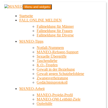
Zum
MANEO
Menu and widgets
Inhalt
Das schwule Anti-Gewalt-Projekt in Berlin
springen
Startseite
FALL ONLINE MELDEN
Fallmeldung für Männer
Fallmeldung für Frauen
Fallmeldung für Diverse
MANEO-Tipps
Notfall-Nummern
MANEO-Refugee-Support
Sexuelle Übergriffe
Taschendiebe
K.O.-Tropfen
Gewalt in der Beziehung
Gewalt gegen Schutzbefohlene
Zwangsverheiratung
Gedächtnisprotokoll
MANEO-Arbeit
MANEO-Projekt-Profil
MANEO-QM-Leitbild-Ziele
Opferhilfe