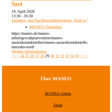
Nord
19. April 2028
13:30 - 16:30
Familien- und Nachbarschaftszentrum „Kiek in“
MANEO-Teestuben
https://maneo.de/maneo-
arbeit/gewaltpraevention/maneo-
aussenkontaktstellen/maneo-aussenkontaktstelle-
marzahn-nord/
Weitere Informationen
<<
<
24
25
26
27
28
29
30
31
32
33
34
35
>
>>
Über MANEO
MANEO-Arbeit
Zitate