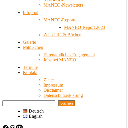
MANEO-Newsletters
Infopool
MANEO-Reporte
MANEO-Report 2023
Zeitschrift & Bücher
Galerie
Mitmachen
Ehrenamtliches Engagement
Jobs bei MANEO
Termine
Kontakt
Zitate
Impressum
Disclaimer
Datenschutzerklärung
Suchen
Deutsch
English
Facebook
Instagram
Mastodon