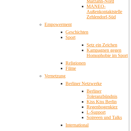
Marzahn-Nord
MANEO-
Außenkontaktstelle
Zehlendorf-Süd
Empowerment
Geschichten
Sport
Setz ein Zeichen
Kampagnen gegen
Homophobie im Sport
Religionen
Filme
Vernetzung
Berliner Netzwerke
Berliner
Toleranzbündnis
Kiss Kiss Berlin
Regenbogenkiez
L-Support
Soireeen und Talks
International