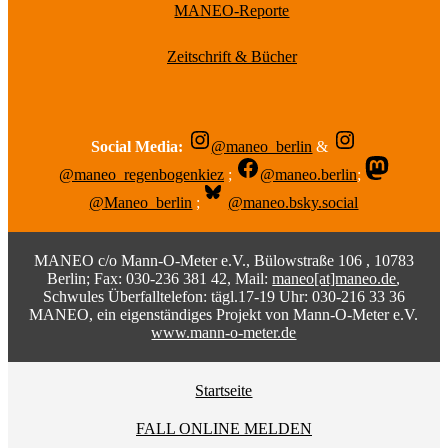
MANEO-Reporte
Zeitschrift & Bücher
Social Media:
@maneo_berlin
&
@maneo_regenbogenkiez
;
@maneo.berlin
;
@Maneo_berlin
;
@maneo.bsky.social
MANEO c/o Mann-O-Meter e.V., Bülowstraße 106 , 10783
Berlin; Fax: 030-236 381 42, Mail:
maneo[at]maneo.de
,
Schwules Überfalltelefon: tägl.17-19 Uhr: 030-216 33 36
MANEO, ein eigenständiges Projekt von Mann-O-Meter e.V.
www.mann-o-meter.de
Startseite
FALL ONLINE MELDEN