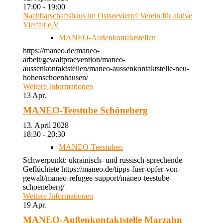
17:00 - 19:00
Nachbarschaftshaus im Ostseeviertel Verein für aktive
Vielfalt e.V
MANEO-Außenkontaktstellen
https://maneo.de/maneo-
arbeit/gewaltpraevention/maneo-
aussenkontaktstellen/maneo-aussenkontaktstelle-neu-
hohenschoenhausen/
Weitere Informationen
13
Apr.
MANEO-Teestube Schöneberg
13. April 2028
18:30 - 20:30
MANEO-Teestuben
Schwerpunkt: ukrainisch- und russisch-sprechende
Geflüchtete https://maneo.de/tipps-fuer-opfer-von-
gewalt/maneo-refugee-support/maneo-teestube-
schoeneberg/
Weitere Informationen
19
Apr.
MANEO-Außenkontaktstelle Marzahn