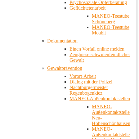
Psychosoziale Opferberatung
Geflüchtetenarbeit
MANEO-Teestube
Schöneberg
MANEO-Teestube
Moabit
Dokumentation
Einen Vorfall online melden
Zeugnisse schwulenfeindlicher
Gewalt
Gewaltprävention
Vorort-Arbeit
Dialog mit der Polizei
Nachtbürgermeister
Regenbogenkiez
MANEO-Außenkontaktstellen
MANEO-
Außenkontaktstelle
Neu-
Hohenschönhausen
MANEO-
Außenkontaktstelle