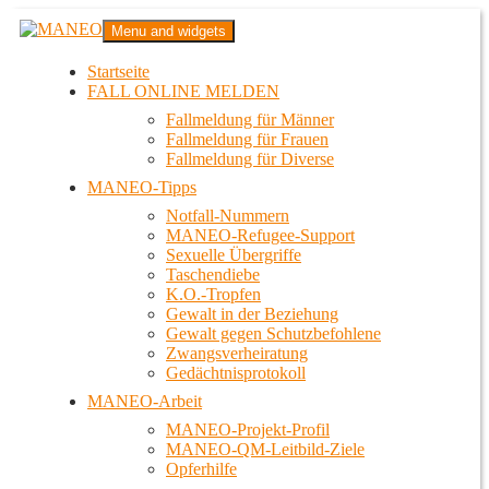
Zum
MANEO
Menu and widgets
Inhalt
Das schwule Anti-Gewalt-Projekt in Berlin
springen
Startseite
FALL ONLINE MELDEN
Fallmeldung für Männer
Fallmeldung für Frauen
Fallmeldung für Diverse
MANEO-Tipps
Notfall-Nummern
MANEO-Refugee-Support
Sexuelle Übergriffe
Taschendiebe
K.O.-Tropfen
Gewalt in der Beziehung
Gewalt gegen Schutzbefohlene
Zwangsverheiratung
Gedächtnisprotokoll
MANEO-Arbeit
MANEO-Projekt-Profil
MANEO-QM-Leitbild-Ziele
Opferhilfe