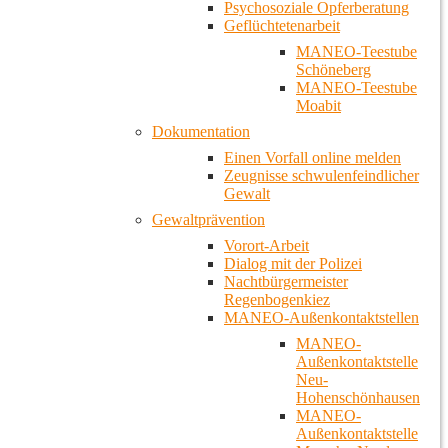
Psychosoziale Opferberatung
Geflüchtetenarbeit
MANEO-Teestube
Schöneberg
MANEO-Teestube
Moabit
Dokumentation
Einen Vorfall online melden
Zeugnisse schwulenfeindlicher
Gewalt
Gewaltprävention
Vorort-Arbeit
Dialog mit der Polizei
Nachtbürgermeister
Regenbogenkiez
MANEO-Außenkontaktstellen
MANEO-
Außenkontaktstelle
Neu-
Hohenschönhausen
MANEO-
Außenkontaktstelle