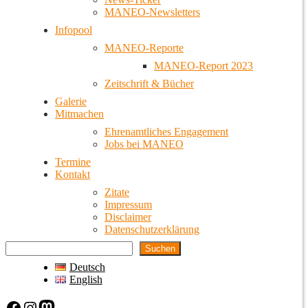
MANEO-Newsletters
Infopool
MANEO-Reporte
MANEO-Report 2023
Zeitschrift & Bücher
Galerie
Mitmachen
Ehrenamtliches Engagement
Jobs bei MANEO
Termine
Kontakt
Zitate
Impressum
Disclaimer
Datenschutzerklärung
Suchen
Deutsch
English
Facebook
Instagram
Mastodon