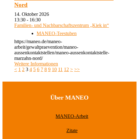
Nord
14. Oktober 2026
13:30 - 16:30
Familien- und Nachbarschaftszentrum „Kiek in“
MANEO-Teestuben
https://maneo.de/maneo-
arbeit/gewaltpraevention/maneo-
aussenkontaktstellen/maneo-aussenkontaktstelle-
marzahn-nord/
Weitere Informationen
<
1
2
3
4
5
6
7
8
9
10
11
12
>
>>
Über MANEO
MANEO-Arbeit
Zitate