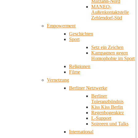
Marzahn-Nord
MANEO-
Außenkontaktstelle
Zehlendorf-Süd
Empowerment
Geschichten
Sport
Setz ein Zeichen
Kampagnen gegen
Homophobie im Sport
Religionen
Filme
Vernetzung
Berliner Netzwerke
Berliner
Toleranzbündnis
Kiss Kiss Berlin
Regenbogenkiez
L-Support
Soireeen und Talks
International