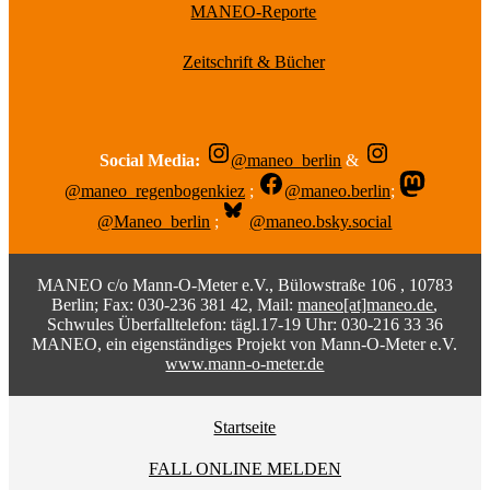
MANEO-Reporte
Zeitschrift & Bücher
Social Media:
@maneo_berlin
&
@maneo_regenbogenkiez
;
@maneo.berlin
;
@Maneo_berlin
;
@maneo.bsky.social
MANEO c/o Mann-O-Meter e.V., Bülowstraße 106 , 10783
Berlin; Fax: 030-236 381 42, Mail:
maneo[at]maneo.de
,
Schwules Überfalltelefon: tägl.17-19 Uhr: 030-216 33 36
MANEO, ein eigenständiges Projekt von Mann-O-Meter e.V.
www.mann-o-meter.de
Startseite
FALL ONLINE MELDEN