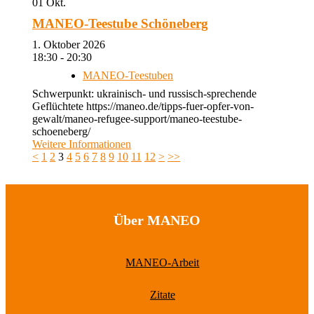
01
Okt.
MANEO-Teestube Schöneberg
1. Oktober 2026
18:30 - 20:30
MANEO-Teestuben
Schwerpunkt: ukrainisch- und russisch-sprechende
Geflüchtete https://maneo.de/tipps-fuer-opfer-von-
gewalt/maneo-refugee-support/maneo-teestube-
schoeneberg/
Weitere Informationen
<
1
2
3
4
5
6
7
8
9
10
11
12
>
>>
Über MANEO
MANEO-Arbeit
Zitate