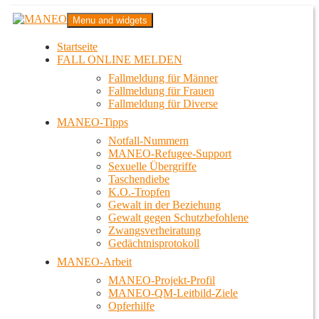
Zum
MANEO
Menu and widgets
Inhalt
Das schwule Anti-Gewalt-Projekt in Berlin
springen
Startseite
FALL ONLINE MELDEN
Fallmeldung für Männer
Fallmeldung für Frauen
Fallmeldung für Diverse
MANEO-Tipps
Notfall-Nummern
MANEO-Refugee-Support
Sexuelle Übergriffe
Taschendiebe
K.O.-Tropfen
Gewalt in der Beziehung
Gewalt gegen Schutzbefohlene
Zwangsverheiratung
Gedächtnisprotokoll
MANEO-Arbeit
MANEO-Projekt-Profil
MANEO-QM-Leitbild-Ziele
Opferhilfe