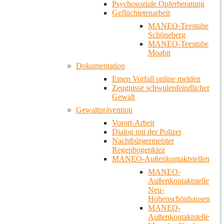
Psychosoziale Opferberatung
Geflüchtetenarbeit
MANEO-Teestube
Schöneberg
MANEO-Teestube
Moabit
Dokumentation
Einen Vorfall online melden
Zeugnisse schwulenfeindlicher
Gewalt
Gewaltprävention
Vorort-Arbeit
Dialog mit der Polizei
Nachtbürgermeister
Regenbogenkiez
MANEO-Außenkontaktstellen
MANEO-
Außenkontaktstelle
Neu-
Hohenschönhausen
MANEO-
Außenkontaktstelle