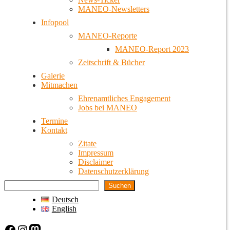
MANEO-Newsletters
Infopool
MANEO-Reporte
MANEO-Report 2023
Zeitschrift & Bücher
Galerie
Mitmachen
Ehrenamtliches Engagement
Jobs bei MANEO
Termine
Kontakt
Zitate
Impressum
Disclaimer
Datenschutzerklärung
Suchen
Deutsch
English
Facebook
Instagram
Mastodon