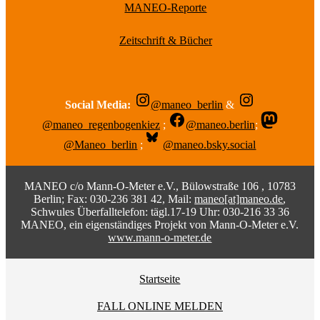
MANEO-Reporte
Zeitschrift & Bücher
Social Media:
@maneo_berlin
&
@maneo_regenbogenkiez
;
@maneo.berlin
;
@Maneo_berlin
;
@maneo.bsky.social
MANEO c/o Mann-O-Meter e.V., Bülowstraße 106 , 10783
Berlin; Fax: 030-236 381 42, Mail:
maneo[at]maneo.de
,
Schwules Überfalltelefon: tägl.17-19 Uhr: 030-216 33 36
MANEO, ein eigenständiges Projekt von Mann-O-Meter e.V.
www.mann-o-meter.de
Startseite
FALL ONLINE MELDEN