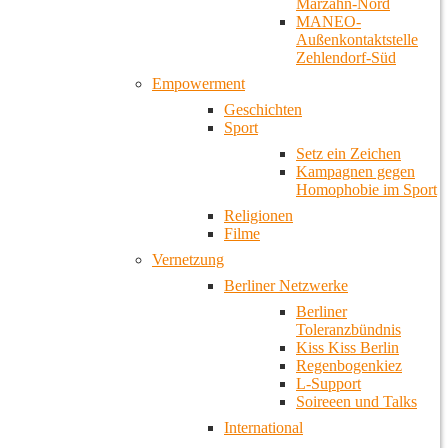
Marzahn-Nord
MANEO-
Außenkontaktstelle
Zehlendorf-Süd
Empowerment
Geschichten
Sport
Setz ein Zeichen
Kampagnen gegen
Homophobie im Sport
Religionen
Filme
Vernetzung
Berliner Netzwerke
Berliner
Toleranzbündnis
Kiss Kiss Berlin
Regenbogenkiez
L-Support
Soireeen und Talks
International