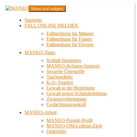
Zum
MANEO
Menu and widgets
Inhalt
Das schwule Anti-Gewalt-Projekt in Berlin
springen
Startseite
FALL ONLINE MELDEN
Fallmeldung für Männer
Fallmeldung für Frauen
Fallmeldung für Diverse
MANEO-Tipps
Notfall-Nummern
MANEO-Refugee-Support
Sexuelle Übergriffe
Taschendiebe
K.O.-Tropfen
Gewalt in der Beziehung
Gewalt gegen Schutzbefohlene
Zwangsverheiratung
Gedächtnisprotokoll
MANEO-Arbeit
MANEO-Projekt-Profil
MANEO-QM-Leitbild-Ziele
Opferhilfe