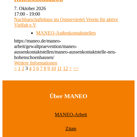
7. Oktober 2026
17:00 - 19:00
Nachbarschaftshaus im Ostseeviertel Verein für aktive
Vielfalt e.V
MANEO-Außenkontaktstellen
https://maneo.de/maneo-
arbeit/gewaltpraevention/maneo-
aussenkontaktstellen/maneo-aussenkontaktstelle-neu-
hohenschoenhausen/
Weitere Informationen
<
1
2
3
4
5
6
7
8
9
10
11
12
>
>>
Über MANEO
MANEO-Arbeit
Zitate