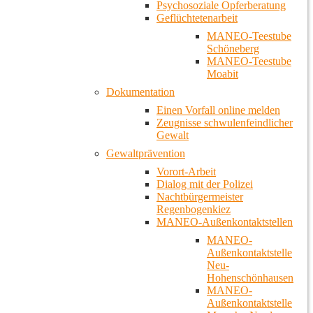
Psychosoziale Opferberatung
Geflüchtetenarbeit
MANEO-Teestube
Schöneberg
MANEO-Teestube
Moabit
Dokumentation
Einen Vorfall online melden
Zeugnisse schwulenfeindlicher
Gewalt
Gewaltprävention
Vorort-Arbeit
Dialog mit der Polizei
Nachtbürgermeister
Regenbogenkiez
MANEO-Außenkontaktstellen
MANEO-
Außenkontaktstelle
Neu-
Hohenschönhausen
MANEO-
Außenkontaktstelle