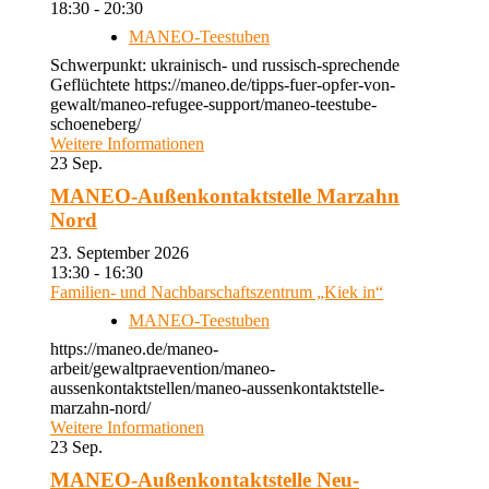
18:30 - 20:30
MANEO-Teestuben
Schwerpunkt: ukrainisch- und russisch-sprechende
Geflüchtete https://maneo.de/tipps-fuer-opfer-von-
gewalt/maneo-refugee-support/maneo-teestube-
schoeneberg/
Weitere Informationen
23
Sep.
MANEO-Außenkontaktstelle Marzahn
Nord
23. September 2026
13:30 - 16:30
Familien- und Nachbarschaftszentrum „Kiek in“
MANEO-Teestuben
https://maneo.de/maneo-
arbeit/gewaltpraevention/maneo-
aussenkontaktstellen/maneo-aussenkontaktstelle-
marzahn-nord/
Weitere Informationen
23
Sep.
MANEO-Außenkontaktstelle Neu-