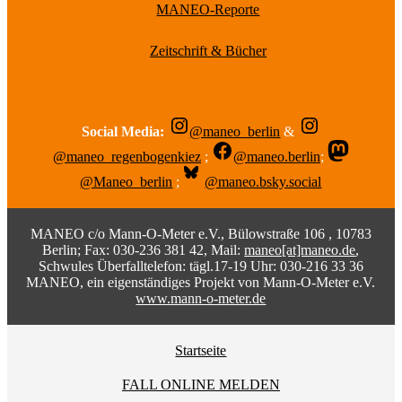
MANEO-Reporte
Zeitschrift & Bücher
Social Media:
@maneo_berlin
&
@maneo_regenbogenkiez
;
@maneo.berlin
;
@Maneo_berlin
;
@maneo.bsky.social
MANEO c/o Mann-O-Meter e.V., Bülowstraße 106 , 10783
Berlin; Fax: 030-236 381 42, Mail:
maneo[at]maneo.de
,
Schwules Überfalltelefon: tägl.17-19 Uhr: 030-216 33 36
MANEO, ein eigenständiges Projekt von Mann-O-Meter e.V.
www.mann-o-meter.de
Startseite
FALL ONLINE MELDEN