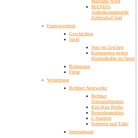
Marzahn-Nord
MANEO-
Außenkontaktstelle
Zehlendorf-Süd
Empowerment
Geschichten
Sport
Setz ein Zeichen
Kampagnen gegen
Homophobie im Sport
Religionen
Filme
Vernetzung
Berliner Netzwerke
Berliner
Toleranzbündnis
Kiss Kiss Berlin
Regenbogenkiez
L-Support
Soireeen und Talks
International