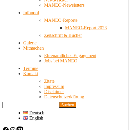
MANEO-Newsletters
Infopool
MANEO-Reporte
MANEO-Report 2023
Zeitschrift & Bücher
Galerie
Mitmachen
Ehrenamtliches Engagement
Jobs bei MANEO
Termine
Kontakt
Zitate
Impressum
Disclaimer
Datenschutzerklärung
Suchen
Deutsch
English
Facebook
Instagram
Mastodon