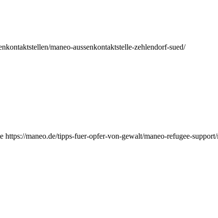
nkontaktstellen/maneo-aussenkontaktstelle-zehlendorf-sued/
e https://maneo.de/tipps-fuer-opfer-von-gewalt/maneo-refugee-support