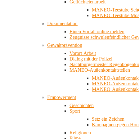
Geflüchtetenarbeit
MANEO-Teestube Schö
MANEO-Teestube Moa
Dokumentation
Einen Vorfall online melden
Zeugnisse schwulenfeindlicher Ge
Gewaltprävention
Vorort-Arbeit
Dialog mit der Polizei
Nachtbürgermeister Regenbogenki
MANEO-Außenkontaktstellen
MANEO-Außenkontakts
MANEO-Außenkontakts
MANEO-Außenkontaktst
Empowerment
Geschichten
Sport
Setz ein Zeichen
Kampagnen gegen Homo
Religionen
Filme