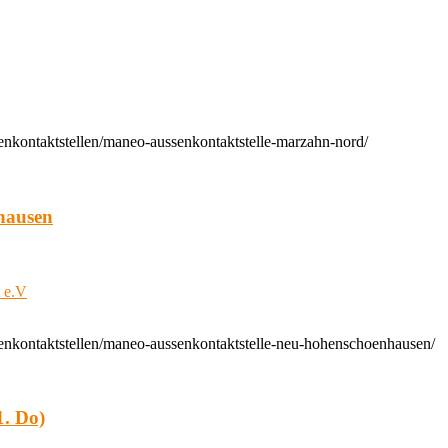
enkontaktstellen/maneo-aussenkontaktstelle-marzahn-nord/
hausen
t e.V
enkontaktstellen/maneo-aussenkontaktstelle-neu-hohenschoenhausen/
. Do)