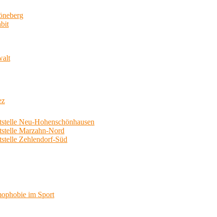
neberg
bit
walt
ez
telle Neu-Hohenschönhausen
telle Marzahn-Nord
elle Zehlendorf-Süd
phobie im Sport