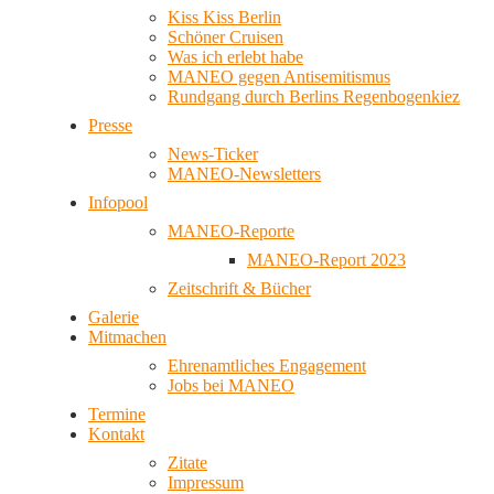
Kiss Kiss Berlin
Schöner Cruisen
Was ich erlebt habe
MANEO gegen Antisemitismus
Rundgang durch Berlins Regenbogenkiez
Presse
News-Ticker
MANEO-Newsletters
Infopool
MANEO-Reporte
MANEO-Report 2023
Zeitschrift & Bücher
Galerie
Mitmachen
Ehrenamtliches Engagement
Jobs bei MANEO
Termine
Kontakt
Zitate
Impressum