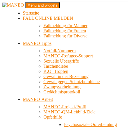
Zum
Menu and widgets
Inhalt
Startseite
springen
Das schwule Anti-Gewalt-Projekt in Berlin
FALL ONLINE MELDEN
MANEO
Fallmeldung für Männer
Fallmeldung für Frauen
Fallmeldung für Diverse
MANEO-Tipps
Notfall-Nummern
MANEO-Refugee-Support
Sexuelle Übergriffe
Taschendiebe
K.O.-Tropfen
Gewalt in der Beziehung
Gewalt gegen Schutzbefohlene
Zwangsverheiratung
Gedächtnisprotokoll
MANEO-Arbeit
MANEO-Projekt-Profil
MANEO-QM-Leitbild-Ziele
Opferhilfe
Psychosoziale Opferberatung