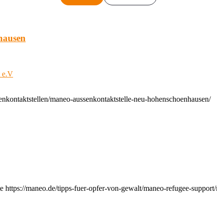
hausen
t e.V
enkontaktstellen/maneo-aussenkontaktstelle-neu-hohenschoenhausen/
e https://maneo.de/tipps-fuer-opfer-von-gewalt/maneo-refugee-support