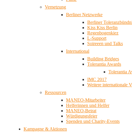
Vernetzung
Berliner Netzwerke
Berliner Toleranzbündn
Kiss Kiss Berlin
Regenbogenkiez
L-Support
Soireeen und Talks
International
Building Bridges
Tolerantia Awards
Tolerantia 
IMC 2017
Weitere internationale 
Ressourcen
MANEO-Mitarbeiter
Helferinnen und Helfer
MANEO-Beirat
Würdigungsfeier
Spenden und Charity-Events
Kampagne & Aktionen