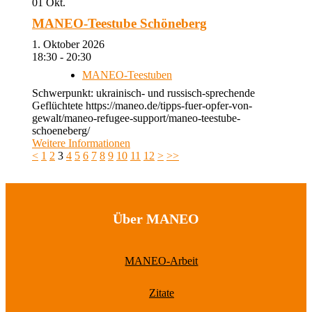
01
Okt.
MANEO-Teestube Schöneberg
1. Oktober 2026
18:30 - 20:30
MANEO-Teestuben
Schwerpunkt: ukrainisch- und russisch-sprechende
Geflüchtete https://maneo.de/tipps-fuer-opfer-von-
gewalt/maneo-refugee-support/maneo-teestube-
schoeneberg/
Weitere Informationen
<
1
2
3
4
5
6
7
8
9
10
11
12
>
>>
Über MANEO
MANEO-Arbeit
Zitate