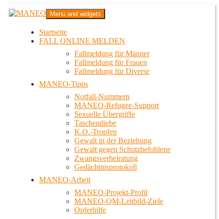
Zum
MANEO
Menu and widgets
Inhalt
Das schwule Anti-Gewalt-Projekt in Berlin
springen
Startseite
FALL ONLINE MELDEN
Fallmeldung für Männer
Fallmeldung für Frauen
Fallmeldung für Diverse
MANEO-Tipps
Notfall-Nummern
MANEO-Refugee-Support
Sexuelle Übergriffe
Taschendiebe
K.O.-Tropfen
Gewalt in der Beziehung
Gewalt gegen Schutzbefohlene
Zwangsverheiratung
Gedächtnisprotokoll
MANEO-Arbeit
MANEO-Projekt-Profil
MANEO-QM-Leitbild-Ziele
Opferhilfe