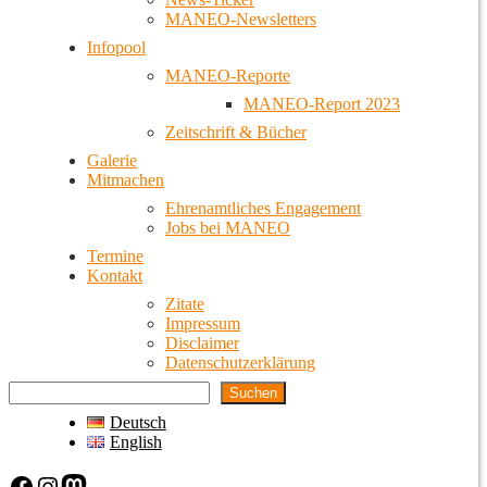
MANEO-Newsletters
Infopool
MANEO-Reporte
MANEO-Report 2023
Zeitschrift & Bücher
Galerie
Mitmachen
Ehrenamtliches Engagement
Jobs bei MANEO
Termine
Kontakt
Zitate
Impressum
Disclaimer
Datenschutzerklärung
Suchen
Deutsch
English
Facebook
Instagram
Mastodon