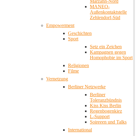
Marzahn-Nord
MANEO-
Außenkontaktstelle
Zehlendorf-Süd
Empowerment
Geschichten
Sport
Setz ein Zeichen
Kampagnen gegen
Homophobie im Sport
Religionen
Filme
Vernetzung
Berliner Netzwerke
Berliner
Toleranzbündnis
Kiss Kiss Berlin
Regenbogenkiez
L-Support
Soireeen und Talks
International