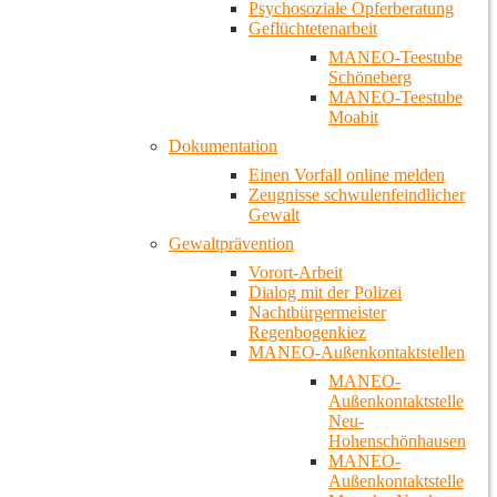
Psychosoziale Opferberatung
Geflüchtetenarbeit
MANEO-Teestube
Schöneberg
MANEO-Teestube
Moabit
Dokumentation
Einen Vorfall online melden
Zeugnisse schwulenfeindlicher
Gewalt
Gewaltprävention
Vorort-Arbeit
Dialog mit der Polizei
Nachtbürgermeister
Regenbogenkiez
MANEO-Außenkontaktstellen
MANEO-
Außenkontaktstelle
Neu-
Hohenschönhausen
MANEO-
Außenkontaktstelle