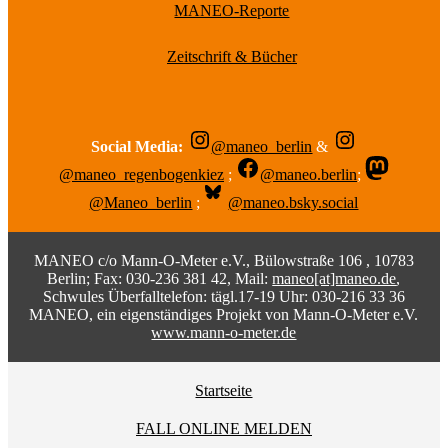
MANEO-Reporte
Zeitschrift & Bücher
Social Media:
@maneo_berlin
&
@maneo_regenbogenkiez
;
@maneo.berlin
;
@Maneo_berlin
;
@maneo.bsky.social
MANEO c/o Mann-O-Meter e.V., Bülowstraße 106 , 10783
Berlin; Fax: 030-236 381 42, Mail:
maneo[at]maneo.de
,
Schwules Überfalltelefon: tägl.17-19 Uhr: 030-216 33 36
MANEO, ein eigenständiges Projekt von Mann-O-Meter e.V.
www.mann-o-meter.de
Startseite
FALL ONLINE MELDEN