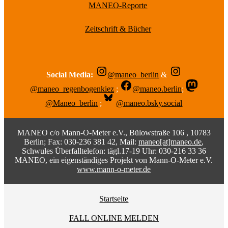
MANEO-Reporte
Zeitschrift & Bücher
Social Media:
@maneo_berlin
&
@maneo_regenbogenkiez
;
@maneo.berlin
;
@Maneo_berlin
;
@maneo.bsky.social
MANEO c/o Mann-O-Meter e.V., Bülowstraße 106 , 10783
Berlin; Fax: 030-236 381 42, Mail:
maneo[at]maneo.de
,
Schwules Überfalltelefon: tägl.17-19 Uhr: 030-216 33 36
MANEO, ein eigenständiges Projekt von Mann-O-Meter e.V.
www.mann-o-meter.de
Startseite
FALL ONLINE MELDEN