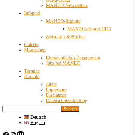
MANEO-Newsletters
Infopool
MANEO-Reporte
MANEO-Report 2023
Zeitschrift & Bücher
Galerie
Mitmachen
Ehrenamtliches Engagement
Jobs bei MANEO
Termine
Kontakt
Zitate
Impressum
Disclaimer
Datenschutzerklärung
Suchen
Deutsch
English
Facebook
Instagram
Mastodon