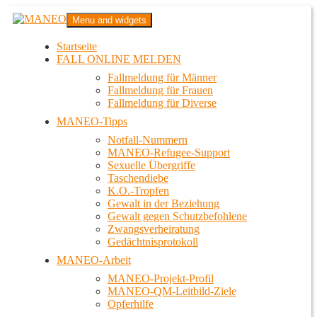
Zum
MANEO
Menu and widgets
Inhalt
Das schwule Anti-Gewalt-Projekt in Berlin
springen
Startseite
FALL ONLINE MELDEN
Fallmeldung für Männer
Fallmeldung für Frauen
Fallmeldung für Diverse
MANEO-Tipps
Notfall-Nummern
MANEO-Refugee-Support
Sexuelle Übergriffe
Taschendiebe
K.O.-Tropfen
Gewalt in der Beziehung
Gewalt gegen Schutzbefohlene
Zwangsverheiratung
Gedächtnisprotokoll
MANEO-Arbeit
MANEO-Projekt-Profil
MANEO-QM-Leitbild-Ziele
Opferhilfe