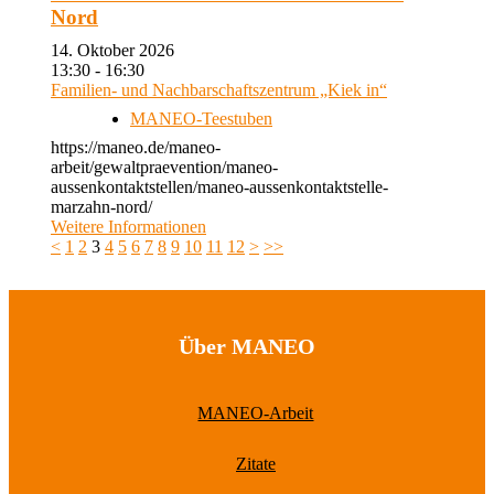
Nord
14. Oktober 2026
13:30 - 16:30
Familien- und Nachbarschaftszentrum „Kiek in“
MANEO-Teestuben
https://maneo.de/maneo-
arbeit/gewaltpraevention/maneo-
aussenkontaktstellen/maneo-aussenkontaktstelle-
marzahn-nord/
Weitere Informationen
<
1
2
3
4
5
6
7
8
9
10
11
12
>
>>
Über MANEO
MANEO-Arbeit
Zitate