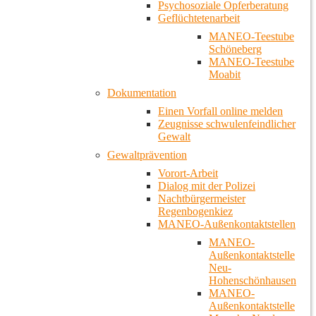
Psychosoziale Opferberatung
Geflüchtetenarbeit
MANEO-Teestube
Schöneberg
MANEO-Teestube
Moabit
Dokumentation
Einen Vorfall online melden
Zeugnisse schwulenfeindlicher
Gewalt
Gewaltprävention
Vorort-Arbeit
Dialog mit der Polizei
Nachtbürgermeister
Regenbogenkiez
MANEO-Außenkontaktstellen
MANEO-
Außenkontaktstelle
Neu-
Hohenschönhausen
MANEO-
Außenkontaktstelle