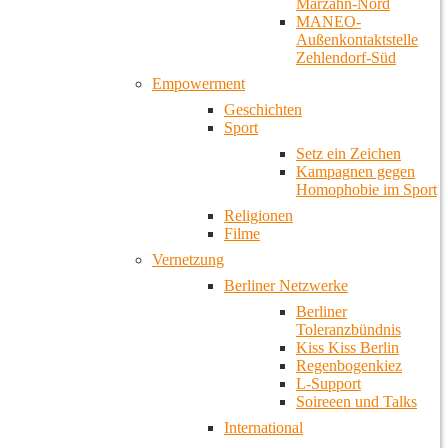
Marzahn-Nord
MANEO-
Außenkontaktstelle
Zehlendorf-Süd
Empowerment
Geschichten
Sport
Setz ein Zeichen
Kampagnen gegen
Homophobie im Sport
Religionen
Filme
Vernetzung
Berliner Netzwerke
Berliner
Toleranzbündnis
Kiss Kiss Berlin
Regenbogenkiez
L-Support
Soireeen und Talks
International