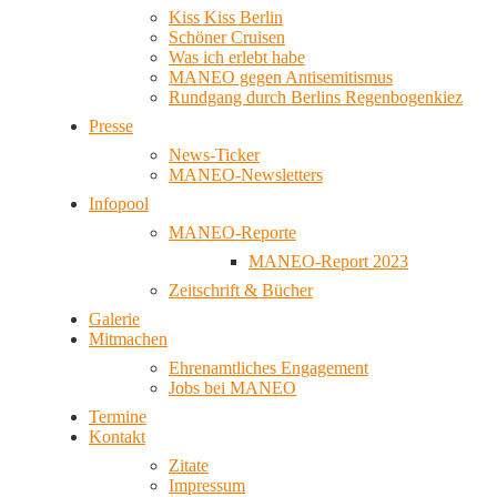
Kiss Kiss Berlin
Schöner Cruisen
Was ich erlebt habe
MANEO gegen Antisemitismus
Rundgang durch Berlins Regenbogenkiez
Presse
News-Ticker
MANEO-Newsletters
Infopool
MANEO-Reporte
MANEO-Report 2023
Zeitschrift & Bücher
Galerie
Mitmachen
Ehrenamtliches Engagement
Jobs bei MANEO
Termine
Kontakt
Zitate
Impressum