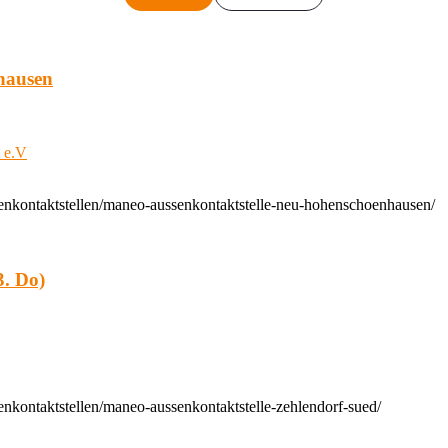
hausen
t e.V
enkontaktstellen/maneo-aussenkontaktstelle-neu-hohenschoenhausen/
. Do)
nkontaktstellen/maneo-aussenkontaktstelle-zehlendorf-sued/