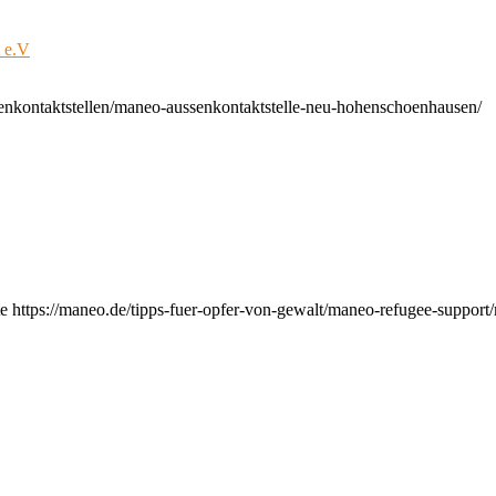
t e.V
enkontaktstellen/maneo-aussenkontaktstelle-neu-hohenschoenhausen/
e https://maneo.de/tipps-fuer-opfer-von-gewalt/maneo-refugee-support