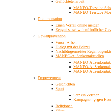
Geflüchtetenarbeit
MANEO-Teestube Schö
MANEO-Teestube Moa
Dokumentation
Einen Vorfall online melden
Zeugnisse schwulenfeindlicher Ge
Gewaltprävention
Vorort-Arbeit
Dialog mit der Polizei
Nachtbürgermeister Regenbogenki
MANEO-Außenkontaktstellen
MANEO-Außenkontakts
MANEO-Außenkontakts
MANEO-Außenkontaktst
Empowerment
Geschichten
Sport
Setz ein Zeichen
Kampagnen gegen Homo
Religionen
Filme