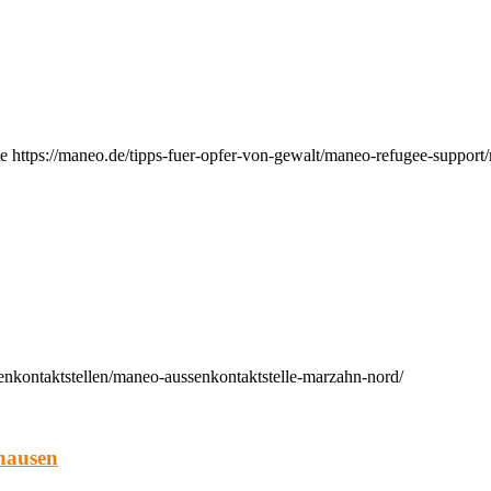
e https://maneo.de/tipps-fuer-opfer-von-gewalt/maneo-refugee-support
enkontaktstellen/maneo-aussenkontaktstelle-marzahn-nord/
hausen