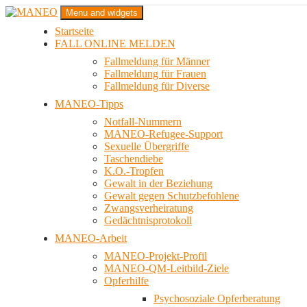
Zum
Menu and widgets
Inhalt
Startseite
springen
Das schwule Anti-Gewalt-Projekt in Berlin
FALL ONLINE MELDEN
MANEO
Fallmeldung für Männer
Fallmeldung für Frauen
Fallmeldung für Diverse
MANEO-Tipps
Notfall-Nummern
MANEO-Refugee-Support
Sexuelle Übergriffe
Taschendiebe
K.O.-Tropfen
Gewalt in der Beziehung
Gewalt gegen Schutzbefohlene
Zwangsverheiratung
Gedächtnisprotokoll
MANEO-Arbeit
MANEO-Projekt-Profil
MANEO-QM-Leitbild-Ziele
Opferhilfe
Psychosoziale Opferberatung