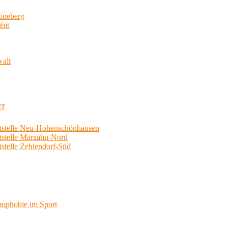
neberg
bit
walt
ez
telle Neu-Hohenschönhausen
telle Marzahn-Nord
elle Zehlendorf-Süd
phobie im Sport