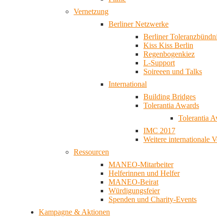
Vernetzung
Berliner Netzwerke
Berliner Toleranzbündn
Kiss Kiss Berlin
Regenbogenkiez
L-Support
Soireeen und Talks
International
Building Bridges
Tolerantia Awards
Tolerantia 
IMC 2017
Weitere internationale 
Ressourcen
MANEO-Mitarbeiter
Helferinnen und Helfer
MANEO-Beirat
Würdigungsfeier
Spenden und Charity-Events
Kampagne & Aktionen