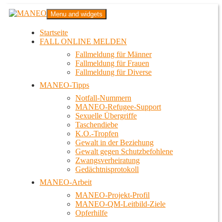
Zum
MANEO
Menu and widgets
Inhalt
Das schwule Anti-Gewalt-Projekt in Berlin
springen
Startseite
FALL ONLINE MELDEN
Fallmeldung für Männer
Fallmeldung für Frauen
Fallmeldung für Diverse
MANEO-Tipps
Notfall-Nummern
MANEO-Refugee-Support
Sexuelle Übergriffe
Taschendiebe
K.O.-Tropfen
Gewalt in der Beziehung
Gewalt gegen Schutzbefohlene
Zwangsverheiratung
Gedächtnisprotokoll
MANEO-Arbeit
MANEO-Projekt-Profil
MANEO-QM-Leitbild-Ziele
Opferhilfe