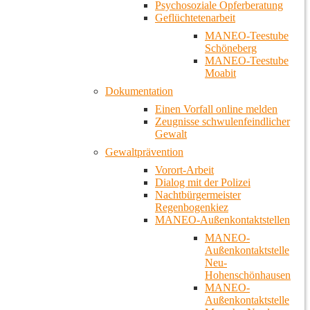
Psychosoziale Opferberatung
Geflüchtetenarbeit
MANEO-Teestube
Schöneberg
MANEO-Teestube
Moabit
Dokumentation
Einen Vorfall online melden
Zeugnisse schwulenfeindlicher
Gewalt
Gewaltprävention
Vorort-Arbeit
Dialog mit der Polizei
Nachtbürgermeister
Regenbogenkiez
MANEO-Außenkontaktstellen
MANEO-
Außenkontaktstelle
Neu-
Hohenschönhausen
MANEO-
Außenkontaktstelle