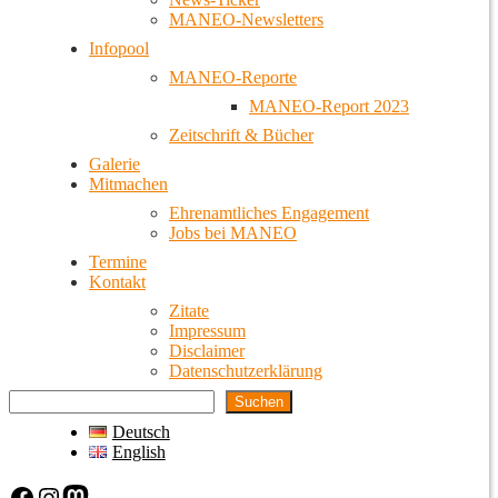
MANEO-Newsletters
Infopool
MANEO-Reporte
MANEO-Report 2023
Zeitschrift & Bücher
Galerie
Mitmachen
Ehrenamtliches Engagement
Jobs bei MANEO
Termine
Kontakt
Zitate
Impressum
Disclaimer
Datenschutzerklärung
Suchen
Deutsch
English
Facebook
Instagram
Mastodon