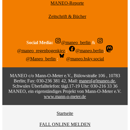
MANEO-Reporte
Zeitschrift & Bücher
Social Media:
@maneo_berlin
&
@maneo_regenbogenkiez
;
@maneo.berlin
;
@Maneo_berlin
;
@maneo.bsky.social
MANEO c/o Mann-O-Meter e.V., Bülowstraße 106 , 10783
Berlin; Fax: 030-236 381 42, Mail:
maneo[at]maneo.de
,
Schwules Überfalltelefon: tägl.17-19 Uhr: 030-216 33 36
MANEO, ein eigenständiges Projekt von Mann-O-Meter e.V.
www.mann-o-meter.de
Startseite
FALL ONLINE MELDEN