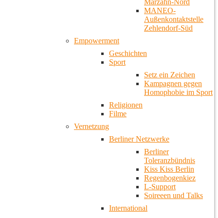
Marzahn-Nord
MANEO-
Außenkontaktstelle
Zehlendorf-Süd
Empowerment
Geschichten
Sport
Setz ein Zeichen
Kampagnen gegen
Homophobie im Sport
Religionen
Filme
Vernetzung
Berliner Netzwerke
Berliner
Toleranzbündnis
Kiss Kiss Berlin
Regenbogenkiez
L-Support
Soireeen und Talks
International