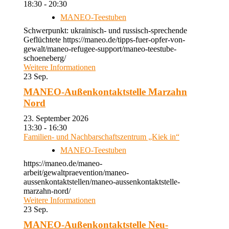
18:30 - 20:30
MANEO-Teestuben
Schwerpunkt: ukrainisch- und russisch-sprechende
Geflüchtete https://maneo.de/tipps-fuer-opfer-von-
gewalt/maneo-refugee-support/maneo-teestube-
schoeneberg/
Weitere Informationen
23
Sep.
MANEO-Außenkontaktstelle Marzahn
Nord
23. September 2026
13:30 - 16:30
Familien- und Nachbarschaftszentrum „Kiek in“
MANEO-Teestuben
https://maneo.de/maneo-
arbeit/gewaltpraevention/maneo-
aussenkontaktstellen/maneo-aussenkontaktstelle-
marzahn-nord/
Weitere Informationen
23
Sep.
MANEO-Außenkontaktstelle Neu-