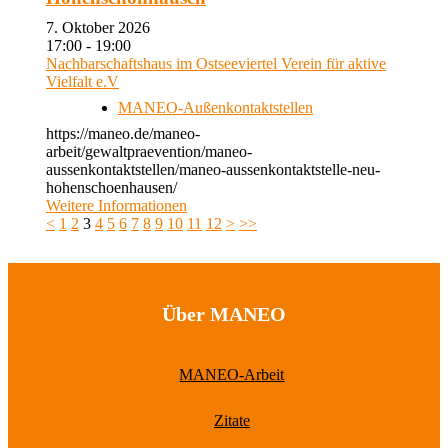
7. Oktober 2026
17:00 - 19:00
Nachbarschaftshaus im Ostseeviertel Verein für aktive
Vielfalt e.V
MANEO-Außenkontaktstellen
https://maneo.de/maneo-
arbeit/gewaltpraevention/maneo-
aussenkontaktstellen/maneo-aussenkontaktstelle-neu-
hohenschoenhausen/
Weitere Informationen
<
1
2
3
4
5
6
7
8
9
10
11
12
>
>>
Über MANEO
MANEO-Arbeit
Zitate