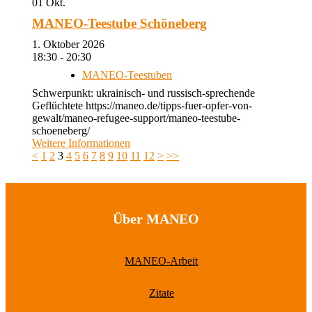
01
Okt.
MANEO-Teestube Schöneberg
1. Oktober 2026
18:30 - 20:30
MANEO-Teestuben
Schwerpunkt: ukrainisch- und russisch-sprechende
Geflüchtete https://maneo.de/tipps-fuer-opfer-von-
gewalt/maneo-refugee-support/maneo-teestube-
schoeneberg/
Weitere Informationen
<
1
2
3
4
5
6
7
8
9
10
11
12
>
>>
Über MANEO
MANEO-Arbeit
Zitate