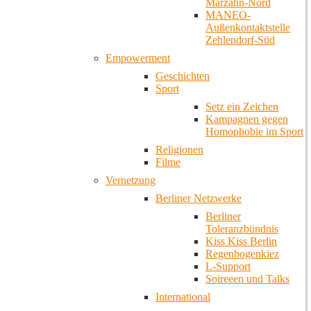
Marzahn-Nord
MANEO-
Außenkontaktstelle
Zehlendorf-Süd
Empowerment
Geschichten
Sport
Setz ein Zeichen
Kampagnen gegen
Homophobie im Sport
Religionen
Filme
Vernetzung
Berliner Netzwerke
Berliner
Toleranzbündnis
Kiss Kiss Berlin
Regenbogenkiez
L-Support
Soireeen und Talks
International