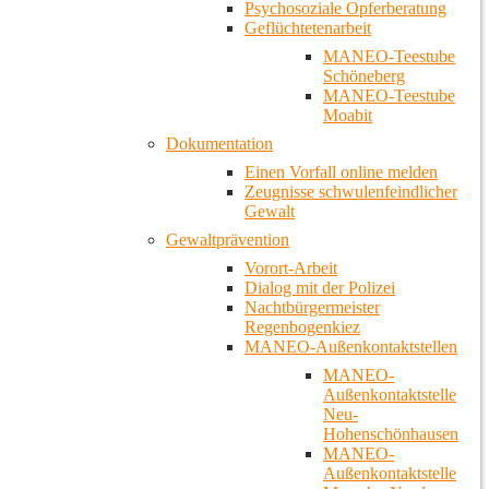
Psychosoziale Opferberatung
Geflüchtetenarbeit
MANEO-Teestube
Schöneberg
MANEO-Teestube
Moabit
Dokumentation
Einen Vorfall online melden
Zeugnisse schwulenfeindlicher
Gewalt
Gewaltprävention
Vorort-Arbeit
Dialog mit der Polizei
Nachtbürgermeister
Regenbogenkiez
MANEO-Außenkontaktstellen
MANEO-
Außenkontaktstelle
Neu-
Hohenschönhausen
MANEO-
Außenkontaktstelle