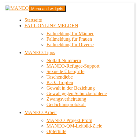
Zum
MANEO
Menu and widgets
Inhalt
Das schwule Anti-Gewalt-Projekt in Berlin
springen
Startseite
FALL ONLINE MELDEN
Fallmeldung für Männer
Fallmeldung für Frauen
Fallmeldung für Diverse
MANEO-Tipps
Notfall-Nummern
MANEO-Refugee-Support
Sexuelle Übergriffe
Taschendiebe
K.O.-Tropfen
Gewalt in der Beziehung
Gewalt gegen Schutzbefohlene
Zwangsverheiratung
Gedächtnisprotokoll
MANEO-Arbeit
MANEO-Projekt-Profil
MANEO-QM-Leitbild-Ziele
Opferhilfe