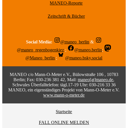
MANEO-Reporte
Zeitschrift & Bücher
Social Media:
@maneo_berlin
&
@maneo_regenbogenkiez
;
@maneo.berlin
;
@Maneo_berlin
;
@maneo.bsky.social
MANEO c/o Mann-O-Meter e.V., Bülowstraße 106 , 10783
Berlin; Fax: 030-236 381 42, Mail:
maneo[at]maneo.de
,
Schwules Überfalltelefon: tägl.17-19 Uhr: 030-216 33 36
MANEO, ein eigenständiges Projekt von Mann-O-Meter e.V.
www.mann-o-meter.de
Startseite
FALL ONLINE MELDEN