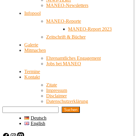
MANEO-Newsletters
Infopool
MANEO-Reporte
MANEO-Report 2023
Zeitschrift & Bücher
Galerie
Mitmachen
Ehrenamtliches Engagement
Jobs bei MANEO
Termine
Kontakt
Zitate
Impressum
Disclaimer
Datenschutzerklärung
Suchen
Deutsch
English
Facebook
Instagram
Mastodon