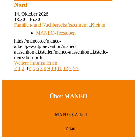
Nord
14. Oktober 2026
13:30 - 16:30
Familien- und Nachbarschaftszentrum „Kiek in“
MANEO-Teestuben
https://maneo.de/maneo-
arbeit/gewaltpraevention/maneo-
aussenkontaktstellen/maneo-aussenkontaktstelle-
marzahn-nord/
Weitere Informationen
<
1
2
3
4
5
6
7
8
9
10
11
12
>
>>
Über MANEO
MANEO-Arbeit
Zitate