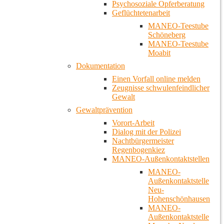
Psychosoziale Opferberatung
Geflüchtetenarbeit
MANEO-Teestube
Schöneberg
MANEO-Teestube
Moabit
Dokumentation
Einen Vorfall online melden
Zeugnisse schwulenfeindlicher
Gewalt
Gewaltprävention
Vorort-Arbeit
Dialog mit der Polizei
Nachtbürgermeister
Regenbogenkiez
MANEO-Außenkontaktstellen
MANEO-
Außenkontaktstelle
Neu-
Hohenschönhausen
MANEO-
Außenkontaktstelle