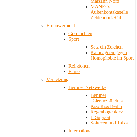
Marzahn-Nord
MANEO-
Außenkontaktstelle
Zehlendorf-Süd
Empowerment
Geschichten
Sport
Setz ein Zeichen
Kampagnen gegen
Homophobie im Sport
Religionen
Filme
Vernetzung
Berliner Netzwerke
Berliner
Toleranzbündnis
Kiss Kiss Berlin
Regenbogenkiez
L-Support
Soireeen und Talks
International