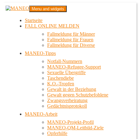
Zum
MANEO
Menu and widgets
Inhalt
Das schwule Anti-Gewalt-Projekt in Berlin
springen
Startseite
FALL ONLINE MELDEN
Fallmeldung für Männer
Fallmeldung für Frauen
Fallmeldung für Diverse
MANEO-Tipps
Notfall-Nummern
MANEO-Refugee-Support
Sexuelle Übergriffe
Taschendiebe
K.O.-Tropfen
Gewalt in der Beziehung
Gewalt gegen Schutzbefohlene
Zwangsverheiratung
Gedächtnisprotokoll
MANEO-Arbeit
MANEO-Projekt-Profil
MANEO-QM-Leitbild-Ziele
Opferhilfe