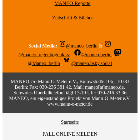
MANEO-Reporte
Zeitschrift & Bücher
Social Media:
@maneo_berlin
&
@maneo_regenbogenkiez
;
@maneo.berlin
;
@Maneo_berlin
;
@maneo.bsky.social
MANEO c/o Mann-O-Meter e.V., Bülowstraße 106 , 10783
Berlin; Fax: 030-236 381 42, Mail:
maneo[at]maneo.de
,
Schwules Überfalltelefon: tägl.17-19 Uhr: 030-216 33 36
MANEO, ein eigenständiges Projekt von Mann-O-Meter e.V.
www.mann-o-meter.de
Startseite
FALL ONLINE MELDEN