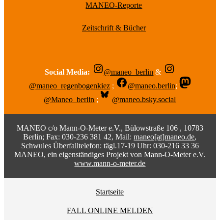
MANEO-Reporte
Zeitschrift & Bücher
Social Media:
@maneo_berlin
&
@maneo_regenbogenkiez
;
@maneo.berlin
;
@Maneo_berlin
;
@maneo.bsky.social
MANEO c/o Mann-O-Meter e.V., Bülowstraße 106 , 10783
Berlin; Fax: 030-236 381 42, Mail:
maneo[at]maneo.de
,
Schwules Überfalltelefon: tägl.17-19 Uhr: 030-216 33 36
MANEO, ein eigenständiges Projekt von Mann-O-Meter e.V.
www.mann-o-meter.de
Startseite
FALL ONLINE MELDEN