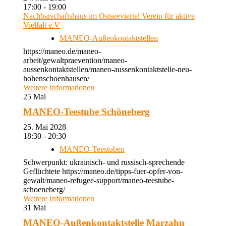
17:00 - 19:00
Nachbarschaftshaus im Ostseeviertel Verein für aktive
Vielfalt e.V
MANEO-Außenkontaktstellen
https://maneo.de/maneo-
arbeit/gewaltpraevention/maneo-
aussenkontaktstellen/maneo-aussenkontaktstelle-neu-
hohenschoenhausen/
Weitere Informationen
25
Mai
MANEO-Teestube Schöneberg
25. Mai 2028
18:30 - 20:30
MANEO-Teestuben
Schwerpunkt: ukrainisch- und russisch-sprechende
Geflüchtete https://maneo.de/tipps-fuer-opfer-von-
gewalt/maneo-refugee-support/maneo-teestube-
schoeneberg/
Weitere Informationen
31
Mai
MANEO-Außenkontaktstelle Marzahn