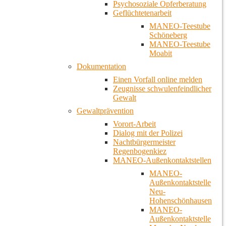
Psychosoziale Opferberatung
Geflüchtetenarbeit
MANEO-Teestube
Schöneberg
MANEO-Teestube
Moabit
Dokumentation
Einen Vorfall online melden
Zeugnisse schwulenfeindlicher
Gewalt
Gewaltprävention
Vorort-Arbeit
Dialog mit der Polizei
Nachtbürgermeister
Regenbogenkiez
MANEO-Außenkontaktstellen
MANEO-
Außenkontaktstelle
Neu-
Hohenschönhausen
MANEO-
Außenkontaktstelle