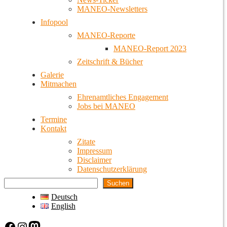
MANEO-Newsletters
Infopool
MANEO-Reporte
MANEO-Report 2023
Zeitschrift & Bücher
Galerie
Mitmachen
Ehrenamtliches Engagement
Jobs bei MANEO
Termine
Kontakt
Zitate
Impressum
Disclaimer
Datenschutzerklärung
Suchen
Deutsch
English
Facebook
Instagram
Mastodon