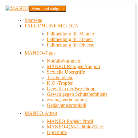
Zum
MANEO
Menu and widgets
Inhalt
Das schwule Anti-Gewalt-Projekt in Berlin
springen
Startseite
FALL ONLINE MELDEN
Fallmeldung für Männer
Fallmeldung für Frauen
Fallmeldung für Diverse
MANEO-Tipps
Notfall-Nummern
MANEO-Refugee-Support
Sexuelle Übergriffe
Taschendiebe
K.O.-Tropfen
Gewalt in der Beziehung
Gewalt gegen Schutzbefohlene
Zwangsverheiratung
Gedächtnisprotokoll
MANEO-Arbeit
MANEO-Projekt-Profil
MANEO-QM-Leitbild-Ziele
Opferhilfe