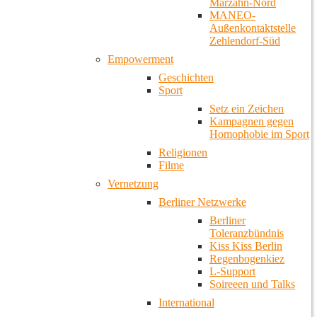
Marzahn-Nord
MANEO-
Außenkontaktstelle
Zehlendorf-Süd
Empowerment
Geschichten
Sport
Setz ein Zeichen
Kampagnen gegen
Homophobie im Sport
Religionen
Filme
Vernetzung
Berliner Netzwerke
Berliner
Toleranzbündnis
Kiss Kiss Berlin
Regenbogenkiez
L-Support
Soireeen und Talks
International