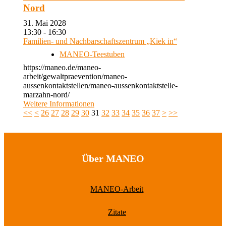
Nord
31. Mai 2028
13:30 - 16:30
Familien- und Nachbarschaftszentrum „Kiek in“
MANEO-Teestuben
https://maneo.de/maneo-
arbeit/gewaltpraevention/maneo-
aussenkontaktstellen/maneo-aussenkontaktstelle-
marzahn-nord/
Weitere Informationen
<<
<
26
27
28
29
30
31
32
33
34
35
36
37
>
>>
Über MANEO
MANEO-Arbeit
Zitate