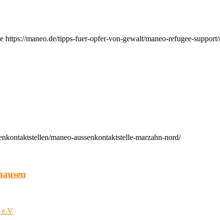
e https://maneo.de/tipps-fuer-opfer-von-gewalt/maneo-refugee-support
enkontaktstellen/maneo-aussenkontaktstelle-marzahn-nord/
hausen
t e.V