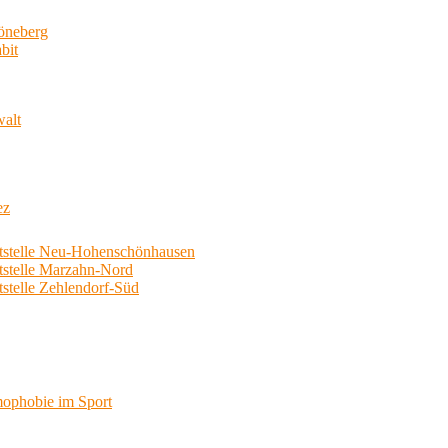
neberg
bit
walt
ez
telle Neu-Hohenschönhausen
telle Marzahn-Nord
elle Zehlendorf-Süd
phobie im Sport