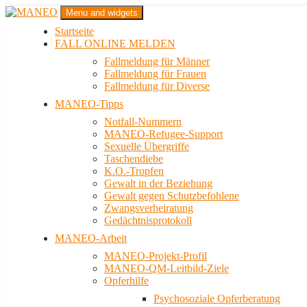
Zum
Menu and widgets
Inhalt
Startseite
springen
Das schwule Anti-Gewalt-Projekt in Berlin
FALL ONLINE MELDEN
MANEO
Fallmeldung für Männer
Fallmeldung für Frauen
Fallmeldung für Diverse
MANEO-Tipps
Notfall-Nummern
MANEO-Refugee-Support
Sexuelle Übergriffe
Taschendiebe
K.O.-Tropfen
Gewalt in der Beziehung
Gewalt gegen Schutzbefohlene
Zwangsverheiratung
Gedächtnisprotokoll
MANEO-Arbeit
MANEO-Projekt-Profil
MANEO-QM-Leitbild-Ziele
Opferhilfe
Psychosoziale Opferberatung