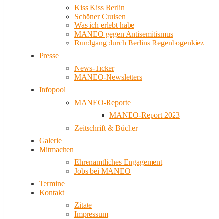
Kiss Kiss Berlin
Schöner Cruisen
Was ich erlebt habe
MANEO gegen Antisemitismus
Rundgang durch Berlins Regenbogenkiez
Presse
News-Ticker
MANEO-Newsletters
Infopool
MANEO-Reporte
MANEO-Report 2023
Zeitschrift & Bücher
Galerie
Mitmachen
Ehrenamtliches Engagement
Jobs bei MANEO
Termine
Kontakt
Zitate
Impressum