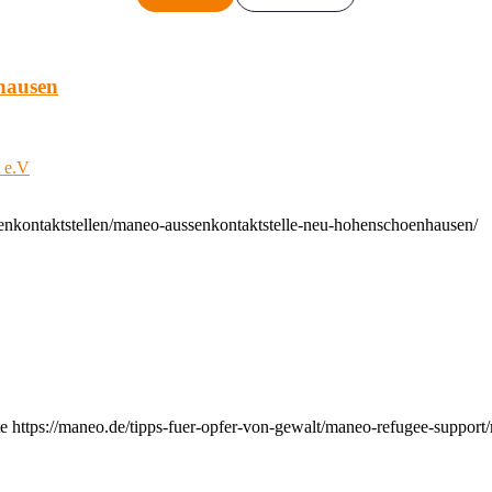
hausen
t e.V
enkontaktstellen/maneo-aussenkontaktstelle-neu-hohenschoenhausen/
e https://maneo.de/tipps-fuer-opfer-von-gewalt/maneo-refugee-support