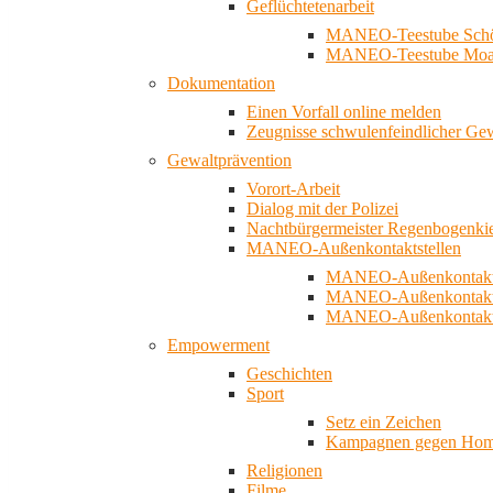
Geflüchtetenarbeit
MANEO-Teestube Schö
MANEO-Teestube Moa
Dokumentation
Einen Vorfall online melden
Zeugnisse schwulenfeindlicher Ge
Gewaltprävention
Vorort-Arbeit
Dialog mit der Polizei
Nachtbürgermeister Regenbogenki
MANEO-Außenkontaktstellen
MANEO-Außenkontakts
MANEO-Außenkontakts
MANEO-Außenkontaktst
Empowerment
Geschichten
Sport
Setz ein Zeichen
Kampagnen gegen Homo
Religionen
Filme