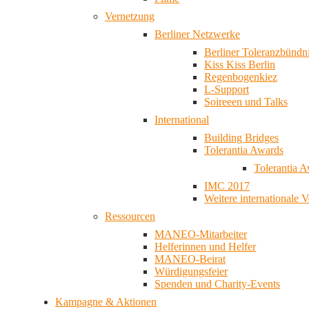
Vernetzung
Berliner Netzwerke
Berliner Toleranzbündn
Kiss Kiss Berlin
Regenbogenkiez
L-Support
Soireeen und Talks
International
Building Bridges
Tolerantia Awards
Tolerantia 
IMC 2017
Weitere internationale 
Ressourcen
MANEO-Mitarbeiter
Helferinnen und Helfer
MANEO-Beirat
Würdigungsfeier
Spenden und Charity-Events
Kampagne & Aktionen