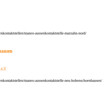
enkontaktstellen/maneo-aussenkontaktstelle-marzahn-nord/
hausen
t e.V
enkontaktstellen/maneo-aussenkontaktstelle-neu-hohenschoenhausen/