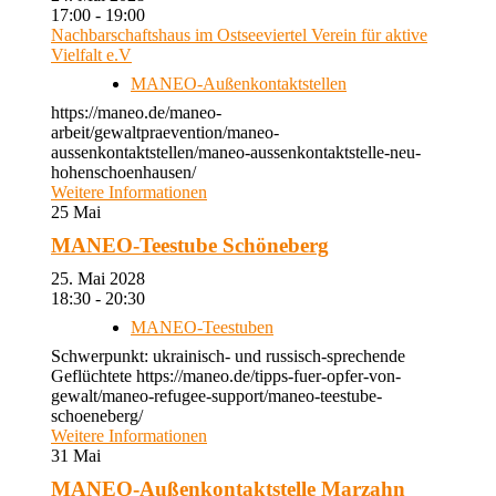
17:00 - 19:00
Nachbarschaftshaus im Ostseeviertel Verein für aktive
Vielfalt e.V
MANEO-Außenkontaktstellen
https://maneo.de/maneo-
arbeit/gewaltpraevention/maneo-
aussenkontaktstellen/maneo-aussenkontaktstelle-neu-
hohenschoenhausen/
Weitere Informationen
25
Mai
MANEO-Teestube Schöneberg
25. Mai 2028
18:30 - 20:30
MANEO-Teestuben
Schwerpunkt: ukrainisch- und russisch-sprechende
Geflüchtete https://maneo.de/tipps-fuer-opfer-von-
gewalt/maneo-refugee-support/maneo-teestube-
schoeneberg/
Weitere Informationen
31
Mai
MANEO-Außenkontaktstelle Marzahn