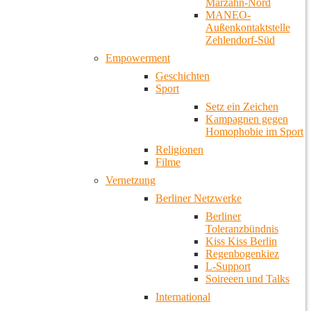
Marzahn-Nord
MANEO-
Außenkontaktstelle
Zehlendorf-Süd
Empowerment
Geschichten
Sport
Setz ein Zeichen
Kampagnen gegen
Homophobie im Sport
Religionen
Filme
Vernetzung
Berliner Netzwerke
Berliner
Toleranzbündnis
Kiss Kiss Berlin
Regenbogenkiez
L-Support
Soireeen und Talks
International