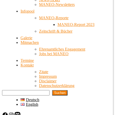
MANEO-Newsletters
Infopool
MANEO-Reporte
MANEO-Report 2023
Zeitschrift & Bücher
Galerie
Mitmachen
Ehrenamtliches Engagement
Jobs bei MANEO
Termine
Kontakt
Zitate
Impressum
Disclaimer
Datenschutzerklärung
Suchen
Deutsch
English
Facebook
Instagram
Mastodon