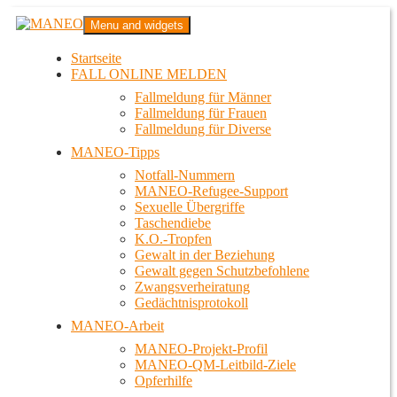
Zum
MANEO
Menu and widgets
Inhalt
Das schwule Anti-Gewalt-Projekt in Berlin
springen
Startseite
FALL ONLINE MELDEN
Fallmeldung für Männer
Fallmeldung für Frauen
Fallmeldung für Diverse
MANEO-Tipps
Notfall-Nummern
MANEO-Refugee-Support
Sexuelle Übergriffe
Taschendiebe
K.O.-Tropfen
Gewalt in der Beziehung
Gewalt gegen Schutzbefohlene
Zwangsverheiratung
Gedächtnisprotokoll
MANEO-Arbeit
MANEO-Projekt-Profil
MANEO-QM-Leitbild-Ziele
Opferhilfe