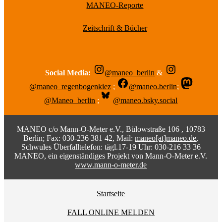
MANEO-Reporte
Zeitschrift & Bücher
Social Media:
@maneo_berlin
&
@maneo_regenbogenkiez
;
@maneo.berlin
;
@Maneo_berlin
;
@maneo.bsky.social
MANEO c/o Mann-O-Meter e.V., Bülowstraße 106 , 10783
Berlin; Fax: 030-236 381 42, Mail:
maneo[at]maneo.de
,
Schwules Überfalltelefon: tägl.17-19 Uhr: 030-216 33 36
MANEO, ein eigenständiges Projekt von Mann-O-Meter e.V.
www.mann-o-meter.de
Startseite
FALL ONLINE MELDEN