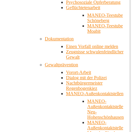
Psychosoziale Opferberatung
Geflüchtetenarbeit
MANEO-Teestube
Schöneberg
MANEO-Teestube
Moabit
Dokumentation
Einen Vorfall online melden
Zeugnisse schwulenfeindlicher
Gewalt
Gewaltprävention
Vorort-Arbeit
Dialog mit der Polizei
Nachtbürgermeister
Regenbogenkiez
MANEO-Außenkontaktstellen
MANEO-
Außenkontaktstelle
Neu-
Hohenschönhausen
MANEO-
Außenkontaktstelle