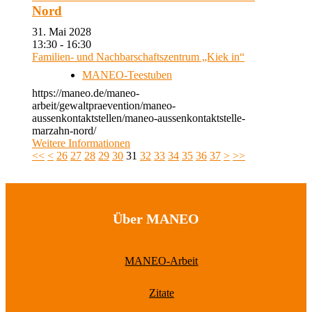
Nord
31. Mai 2028
13:30 - 16:30
Familien- und Nachbarschaftszentrum „Kiek in“
MANEO-Teestuben
https://maneo.de/maneo-
arbeit/gewaltpraevention/maneo-
aussenkontaktstellen/maneo-aussenkontaktstelle-
marzahn-nord/
Weitere Informationen
<<
<
26
27
28
29
30
31
32
33
34
35
36
37
>
>>
Über MANEO
MANEO-Arbeit
Zitate