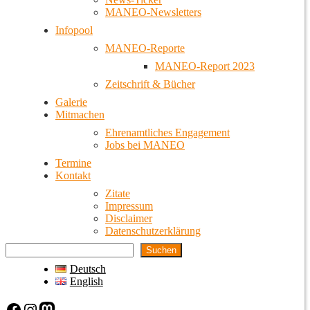
MANEO-Newsletters
Infopool
MANEO-Reporte
MANEO-Report 2023
Zeitschrift & Bücher
Galerie
Mitmachen
Ehrenamtliches Engagement
Jobs bei MANEO
Termine
Kontakt
Zitate
Impressum
Disclaimer
Datenschutzerklärung
Suchen
Deutsch
English
Facebook
Instagram
Mastodon