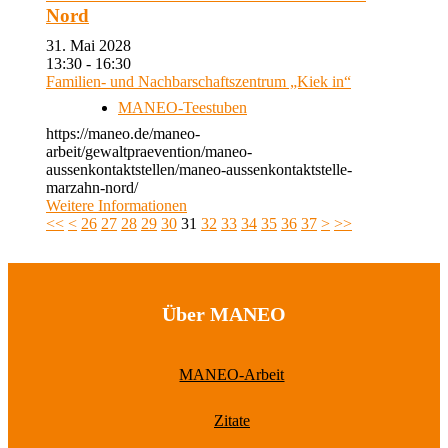
Nord
31. Mai 2028
13:30 - 16:30
Familien- und Nachbarschaftszentrum „Kiek in“
MANEO-Teestuben
https://maneo.de/maneo-
arbeit/gewaltpraevention/maneo-
aussenkontaktstellen/maneo-aussenkontaktstelle-
marzahn-nord/
Weitere Informationen
<<
<
26
27
28
29
30
31
32
33
34
35
36
37
>
>>
Über MANEO
MANEO-Arbeit
Zitate