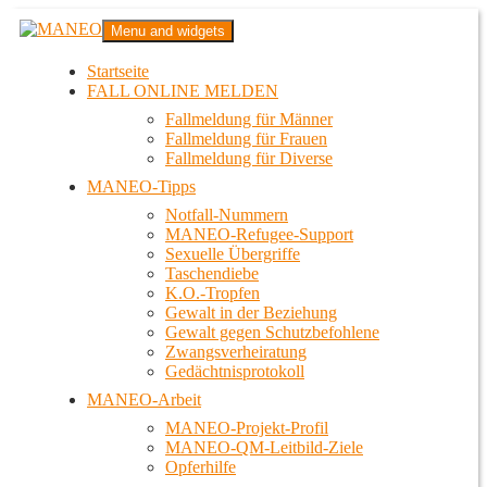
Zum
MANEO
Menu and widgets
Inhalt
Das schwule Anti-Gewalt-Projekt in Berlin
springen
Startseite
FALL ONLINE MELDEN
Fallmeldung für Männer
Fallmeldung für Frauen
Fallmeldung für Diverse
MANEO-Tipps
Notfall-Nummern
MANEO-Refugee-Support
Sexuelle Übergriffe
Taschendiebe
K.O.-Tropfen
Gewalt in der Beziehung
Gewalt gegen Schutzbefohlene
Zwangsverheiratung
Gedächtnisprotokoll
MANEO-Arbeit
MANEO-Projekt-Profil
MANEO-QM-Leitbild-Ziele
Opferhilfe