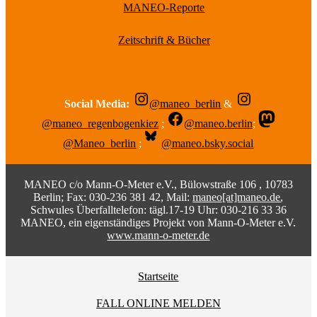
MANEO-Reporte
Zeitschrift & Bücher
Social Media:
@maneo_berlin
&
@maneo_regenbogenkiez
;
@maneo.berlin
;
@Maneo_berlin
;
@maneo.bsky.social
MANEO c/o Mann-O-Meter e.V., Bülowstraße 106 , 10783
Berlin; Fax: 030-236 381 42, Mail:
maneo[at]maneo.de
,
Schwules Überfalltelefon: tägl.17-19 Uhr: 030-216 33 36
MANEO, ein eigenständiges Projekt von Mann-O-Meter e.V.
www.mann-o-meter.de
Startseite
FALL ONLINE MELDEN