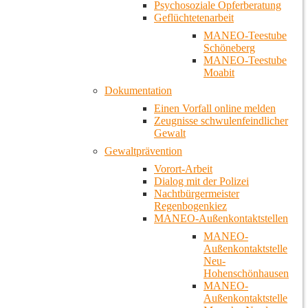
Psychosoziale Opferberatung
Geflüchtetenarbeit
MANEO-Teestube
Schöneberg
MANEO-Teestube
Moabit
Dokumentation
Einen Vorfall online melden
Zeugnisse schwulenfeindlicher
Gewalt
Gewaltprävention
Vorort-Arbeit
Dialog mit der Polizei
Nachtbürgermeister
Regenbogenkiez
MANEO-Außenkontaktstellen
MANEO-
Außenkontaktstelle
Neu-
Hohenschönhausen
MANEO-
Außenkontaktstelle