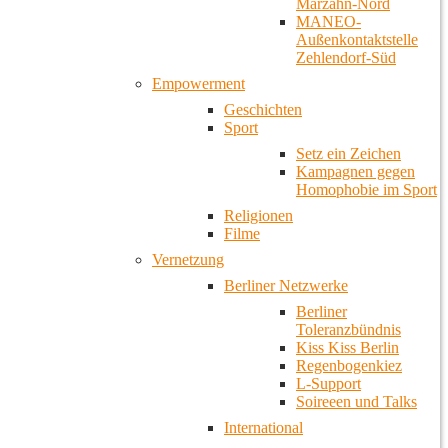
Marzahn-Nord
MANEO-
Außenkontaktstelle
Zehlendorf-Süd
Empowerment
Geschichten
Sport
Setz ein Zeichen
Kampagnen gegen
Homophobie im Sport
Religionen
Filme
Vernetzung
Berliner Netzwerke
Berliner
Toleranzbündnis
Kiss Kiss Berlin
Regenbogenkiez
L-Support
Soireeen und Talks
International