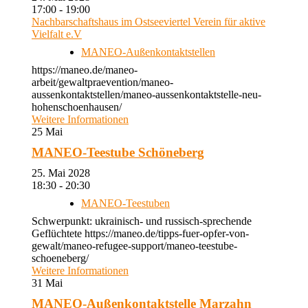
17:00 - 19:00
Nachbarschaftshaus im Ostseeviertel Verein für aktive
Vielfalt e.V
MANEO-Außenkontaktstellen
https://maneo.de/maneo-
arbeit/gewaltpraevention/maneo-
aussenkontaktstellen/maneo-aussenkontaktstelle-neu-
hohenschoenhausen/
Weitere Informationen
25
Mai
MANEO-Teestube Schöneberg
25. Mai 2028
18:30 - 20:30
MANEO-Teestuben
Schwerpunkt: ukrainisch- und russisch-sprechende
Geflüchtete https://maneo.de/tipps-fuer-opfer-von-
gewalt/maneo-refugee-support/maneo-teestube-
schoeneberg/
Weitere Informationen
31
Mai
MANEO-Außenkontaktstelle Marzahn