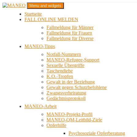
Zum
Menu and widgets
Inhalt
Startseite
springen
Das schwule Anti-Gewalt-Projekt in Berlin
FALL ONLINE MELDEN
MANEO
Fallmeldung für Männer
Fallmeldung für Frauen
Fallmeldung für Diverse
MANEO-Tipps
Notfall-Nummern
MANEO-Refugee-Support
Sexuelle Übergriffe
Taschendiebe
K.O.-Tropfen
Gewalt in der Beziehung
Gewalt gegen Schutzbefohlene
Zwangsverheiratung
Gedächtnisprotokoll
MANEO-Arbeit
MANEO-Projekt-Profil
MANEO-QM-Leitbild-Ziele
Opferhilfe
Psychosoziale Opferberatung