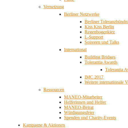
Vernetzung
Berliner Netzwerke
Berliner Toleranzbündn
Kiss Kiss Berlin
Regenbogenkiez
L-Support
Soireeen und Talks
International
Building Bridges
Tolerantia Awards
Tolerantia 
IMC 2017
Weitere internationale 
Ressourcen
MANEO-Mitarbeiter
Helferinnen und Helfer
MANEO-Beirat
Würdigungsfeier
Spenden und Charity-Events
Kampagne & Aktionen