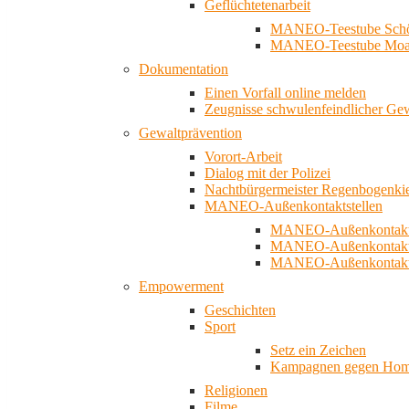
Geflüchtetenarbeit
MANEO-Teestube Schö
MANEO-Teestube Moa
Dokumentation
Einen Vorfall online melden
Zeugnisse schwulenfeindlicher Ge
Gewaltprävention
Vorort-Arbeit
Dialog mit der Polizei
Nachtbürgermeister Regenbogenki
MANEO-Außenkontaktstellen
MANEO-Außenkontakts
MANEO-Außenkontakts
MANEO-Außenkontaktst
Empowerment
Geschichten
Sport
Setz ein Zeichen
Kampagnen gegen Homo
Religionen
Filme