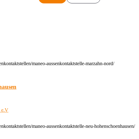
enkontaktstellen/maneo-aussenkontaktstelle-marzahn-nord/
hausen
t e.V
enkontaktstellen/maneo-aussenkontaktstelle-neu-hohenschoenhausen/