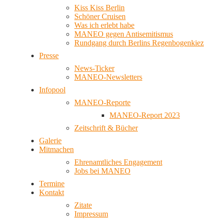
Kiss Kiss Berlin
Schöner Cruisen
Was ich erlebt habe
MANEO gegen Antisemitismus
Rundgang durch Berlins Regenbogenkiez
Presse
News-Ticker
MANEO-Newsletters
Infopool
MANEO-Reporte
MANEO-Report 2023
Zeitschrift & Bücher
Galerie
Mitmachen
Ehrenamtliches Engagement
Jobs bei MANEO
Termine
Kontakt
Zitate
Impressum