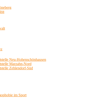
neberg
bit
walt
ez
telle Neu-Hohenschönhausen
telle Marzahn-Nord
elle Zehlendorf-Süd
phobie im Sport