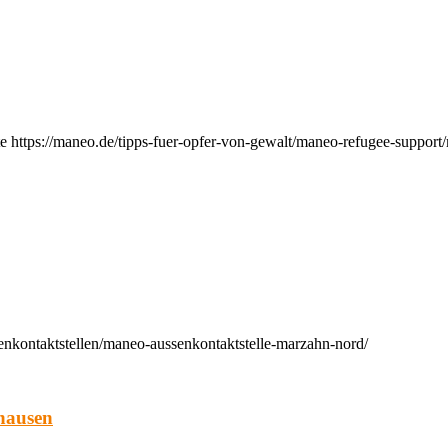
e https://maneo.de/tipps-fuer-opfer-von-gewalt/maneo-refugee-support
enkontaktstellen/maneo-aussenkontaktstelle-marzahn-nord/
hausen