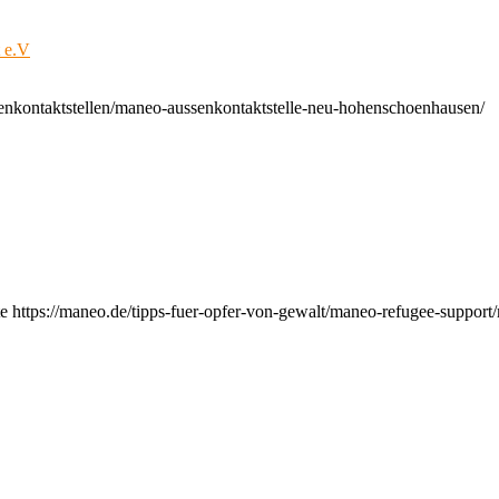
t e.V
enkontaktstellen/maneo-aussenkontaktstelle-neu-hohenschoenhausen/
e https://maneo.de/tipps-fuer-opfer-von-gewalt/maneo-refugee-support