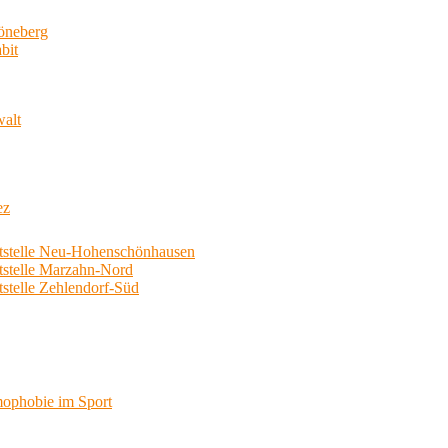
neberg
bit
walt
ez
telle Neu-Hohenschönhausen
telle Marzahn-Nord
elle Zehlendorf-Süd
phobie im Sport