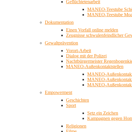
Geflüchtetenarbeit
MANEO-Teestube Schö
MANEO-Teestube Moa
Dokumentation
Einen Vorfall online melden
Zeugnisse schwulenfeindlicher Ge
Gewaltprävention
Vorort-Arbeit
Dialog mit der Polizei
Nachtbürgermeister Regenbogenki
MANEO-Außenkontaktstellen
MANEO-Außenkontakts
MANEO-Außenkontakts
MANEO-Außenkontaktst
Empowerment
Geschichten
Sport
Setz ein Zeichen
Kampagnen gegen Homo
Religionen
Filme