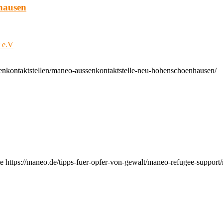
hausen
t e.V
enkontaktstellen/maneo-aussenkontaktstelle-neu-hohenschoenhausen/
e https://maneo.de/tipps-fuer-opfer-von-gewalt/maneo-refugee-support