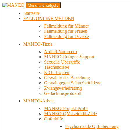
Zum
Menu and widgets
Inhalt
Startseite
springen
Das schwule Anti-Gewalt-Projekt in Berlin
FALL ONLINE MELDEN
MANEO
Fallmeldung für Männer
Fallmeldung für Frauen
Fallmeldung für Diverse
MANEO-Tipps
Notfall-Nummern
MANEO-Refugee-Support
Sexuelle Übergriffe
Taschendiebe
K.O.-Tropfen
Gewalt in der Beziehung
Gewalt gegen Schutzbefohlene
Zwangsverheiratung
Gedächtnisprotokoll
MANEO-Arbeit
MANEO-Projekt-Profil
MANEO-QM-Leitbild-Ziele
Opferhilfe
Psychosoziale Opferberatung