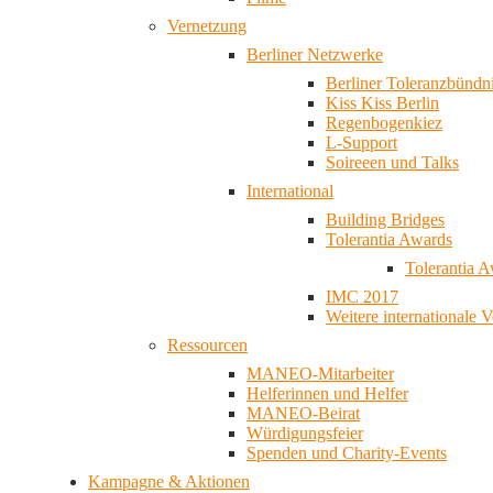
Vernetzung
Berliner Netzwerke
Berliner Toleranzbündn
Kiss Kiss Berlin
Regenbogenkiez
L-Support
Soireeen und Talks
International
Building Bridges
Tolerantia Awards
Tolerantia 
IMC 2017
Weitere internationale 
Ressourcen
MANEO-Mitarbeiter
Helferinnen und Helfer
MANEO-Beirat
Würdigungsfeier
Spenden und Charity-Events
Kampagne & Aktionen