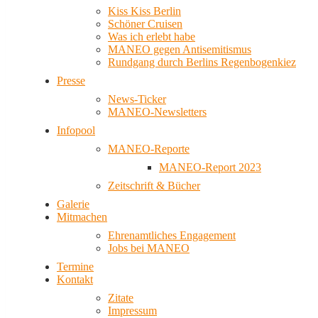
Kiss Kiss Berlin
Schöner Cruisen
Was ich erlebt habe
MANEO gegen Antisemitismus
Rundgang durch Berlins Regenbogenkiez
Presse
News-Ticker
MANEO-Newsletters
Infopool
MANEO-Reporte
MANEO-Report 2023
Zeitschrift & Bücher
Galerie
Mitmachen
Ehrenamtliches Engagement
Jobs bei MANEO
Termine
Kontakt
Zitate
Impressum