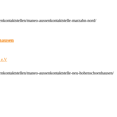
enkontaktstellen/maneo-aussenkontaktstelle-marzahn-nord/
hausen
t e.V
enkontaktstellen/maneo-aussenkontaktstelle-neu-hohenschoenhausen/