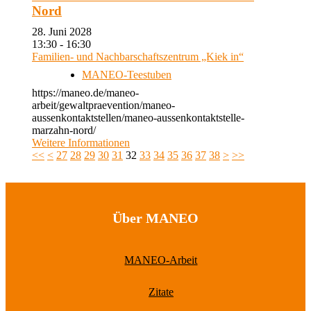
Nord
28. Juni 2028
13:30 - 16:30
Familien- und Nachbarschaftszentrum „Kiek in“
MANEO-Teestuben
https://maneo.de/maneo-
arbeit/gewaltpraevention/maneo-
aussenkontaktstellen/maneo-aussenkontaktstelle-
marzahn-nord/
Weitere Informationen
<<
<
27
28
29
30
31
32
33
34
35
36
37
38
>
>>
Über MANEO
MANEO-Arbeit
Zitate