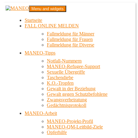
Zum
MANEO
Menu and widgets
Inhalt
Das schwule Anti-Gewalt-Projekt in Berlin
springen
Startseite
FALL ONLINE MELDEN
Fallmeldung für Männer
Fallmeldung für Frauen
Fallmeldung für Diverse
MANEO-Tipps
Notfall-Nummern
MANEO-Refugee-Support
Sexuelle Übergriffe
Taschendiebe
K.O.-Tropfen
Gewalt in der Beziehung
Gewalt gegen Schutzbefohlene
Zwangsverheiratung
Gedächtnisprotokoll
MANEO-Arbeit
MANEO-Projekt-Profil
MANEO-QM-Leitbild-Ziele
Opferhilfe