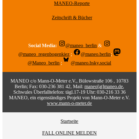
MANEO-Reporte
Zeitschrift & Bücher
Social Media:
@maneo_berlin
&
@maneo_regenbogenkiez
;
@maneo.berlin
;
@Maneo_berlin
;
@maneo.bsky.social
MANEO c/o Mann-O-Meter e.V., Bülowstraße 106 , 10783
Berlin; Fax: 030-236 381 42, Mail:
maneo[at]maneo.de
,
Schwules Überfalltelefon: tägl.17-19 Uhr: 030-216 33 36
MANEO, ein eigenständiges Projekt von Mann-O-Meter e.V.
www.mann-o-meter.de
Startseite
FALL ONLINE MELDEN