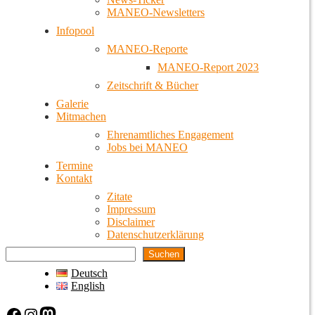
MANEO-Newsletters
Infopool
MANEO-Reporte
MANEO-Report 2023
Zeitschrift & Bücher
Galerie
Mitmachen
Ehrenamtliches Engagement
Jobs bei MANEO
Termine
Kontakt
Zitate
Impressum
Disclaimer
Datenschutzerklärung
Suchen
Deutsch
English
Facebook
Instagram
Mastodon