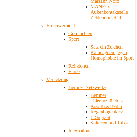
Marzahn-Nord
MANEO-
Außenkontaktstelle
Zehlendorf-Süd
Empowerment
Geschichten
Sport
Setz ein Zeichen
Kampagnen gegen
Homophobie im Sport
Religionen
Filme
Vernetzung
Berliner Netzwerke
Berliner
Toleranzbündnis
Kiss Kiss Berlin
Regenbogenkiez
L-Support
Soireeen und Talks
International