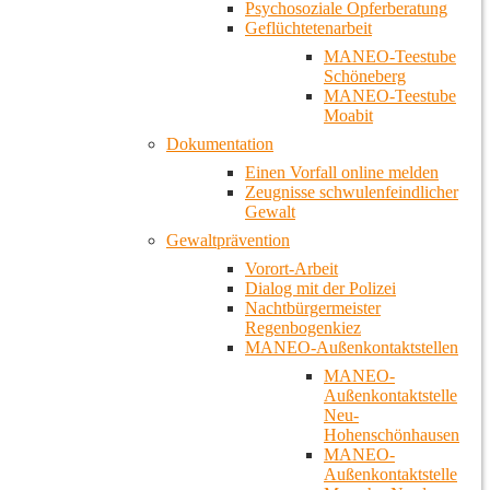
Psychosoziale Opferberatung
Geflüchtetenarbeit
MANEO-Teestube
Schöneberg
MANEO-Teestube
Moabit
Dokumentation
Einen Vorfall online melden
Zeugnisse schwulenfeindlicher
Gewalt
Gewaltprävention
Vorort-Arbeit
Dialog mit der Polizei
Nachtbürgermeister
Regenbogenkiez
MANEO-Außenkontaktstellen
MANEO-
Außenkontaktstelle
Neu-
Hohenschönhausen
MANEO-
Außenkontaktstelle