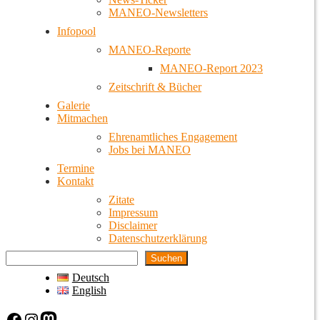
MANEO-Newsletters
Infopool
MANEO-Reporte
MANEO-Report 2023
Zeitschrift & Bücher
Galerie
Mitmachen
Ehrenamtliches Engagement
Jobs bei MANEO
Termine
Kontakt
Zitate
Impressum
Disclaimer
Datenschutzerklärung
Suchen
Deutsch
English
Facebook
Instagram
Mastodon