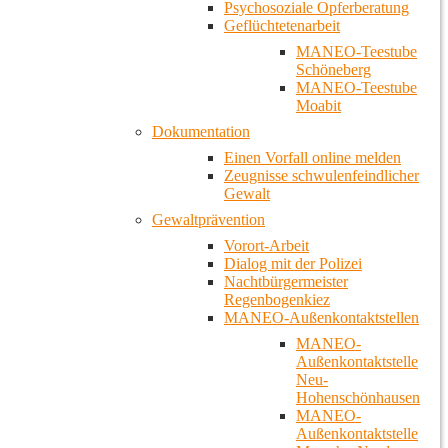
Psychosoziale Opferberatung
Geflüchtetenarbeit
MANEO-Teestube
Schöneberg
MANEO-Teestube
Moabit
Dokumentation
Einen Vorfall online melden
Zeugnisse schwulenfeindlicher
Gewalt
Gewaltprävention
Vorort-Arbeit
Dialog mit der Polizei
Nachtbürgermeister
Regenbogenkiez
MANEO-Außenkontaktstellen
MANEO-
Außenkontaktstelle
Neu-
Hohenschönhausen
MANEO-
Außenkontaktstelle