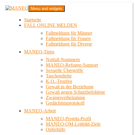
Zum
MANEO
Menu and widgets
Inhalt
Das schwule Anti-Gewalt-Projekt in Berlin
springen
Startseite
FALL ONLINE MELDEN
Fallmeldung für Männer
Fallmeldung für Frauen
Fallmeldung für Diverse
MANEO-Tipps
Notfall-Nummern
MANEO-Refugee-Support
Sexuelle Übergriffe
Taschendiebe
K.O.-Tropfen
Gewalt in der Beziehung
Gewalt gegen Schutzbefohlene
Zwangsverheiratung
Gedächtnisprotokoll
MANEO-Arbeit
MANEO-Projekt-Profil
MANEO-QM-Leitbild-Ziele
Opferhilfe