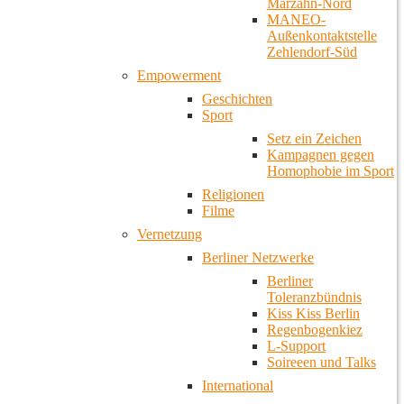
Marzahn-Nord
MANEO-
Außenkontaktstelle
Zehlendorf-Süd
Empowerment
Geschichten
Sport
Setz ein Zeichen
Kampagnen gegen
Homophobie im Sport
Religionen
Filme
Vernetzung
Berliner Netzwerke
Berliner
Toleranzbündnis
Kiss Kiss Berlin
Regenbogenkiez
L-Support
Soireeen und Talks
International