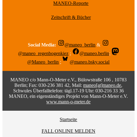
MANEO-Reporte
Zeitschrift & Bücher
Social Media:
@maneo_berlin
&
@maneo_regenbogenkiez
;
@maneo.berlin
;
@Maneo_berlin
;
@maneo.bsky.social
MANEO c/o Mann-O-Meter e.V., Bülowstraße 106 , 10783
Berlin; Fax: 030-236 381 42, Mail:
maneo[at]maneo.de
,
Schwules Überfalltelefon: tägl.17-19 Uhr: 030-216 33 36
MANEO, ein eigenständiges Projekt von Mann-O-Meter e.V.
www.mann-o-meter.de
Startseite
FALL ONLINE MELDEN