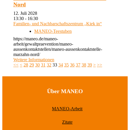
Nord
12. Juli 2028
13:30 - 16:30
Familien- und Nachbarschaftszentrum „Kiek in“
MANEO-Teestuben
https://maneo.de/maneo-
arbeit/gewaltpraevention/maneo-
aussenkontaktstellen/maneo-aussenkontaktstelle-
marzahn-nord/
Weitere Informationen
<<
<
28
29
30
31
32
33
34
35
36
37
38
39
>
>>
Über MANEO
MANEO-Arbeit
Zitate