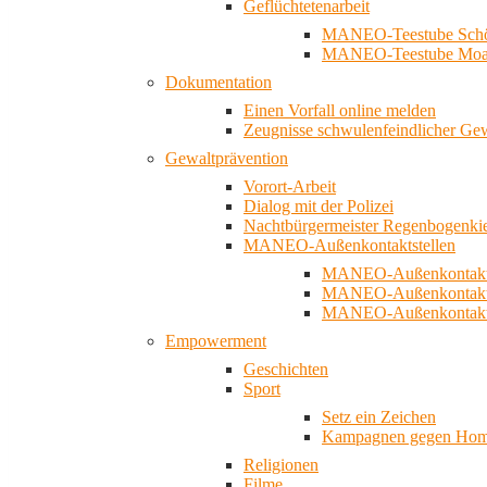
Geflüchtetenarbeit
MANEO-Teestube Schö
MANEO-Teestube Moa
Dokumentation
Einen Vorfall online melden
Zeugnisse schwulenfeindlicher Ge
Gewaltprävention
Vorort-Arbeit
Dialog mit der Polizei
Nachtbürgermeister Regenbogenki
MANEO-Außenkontaktstellen
MANEO-Außenkontakts
MANEO-Außenkontakts
MANEO-Außenkontaktst
Empowerment
Geschichten
Sport
Setz ein Zeichen
Kampagnen gegen Homo
Religionen
Filme