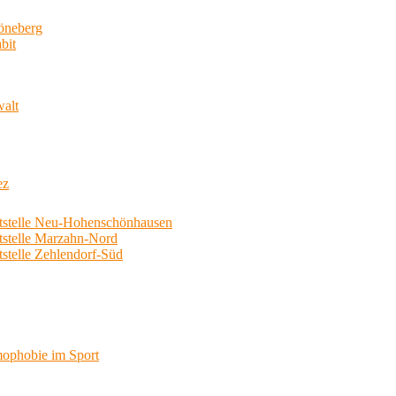
neberg
bit
walt
ez
telle Neu-Hohenschönhausen
telle Marzahn-Nord
elle Zehlendorf-Süd
phobie im Sport