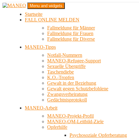
Zum
Menu and widgets
Inhalt
Startseite
springen
Das schwule Anti-Gewalt-Projekt in Berlin
FALL ONLINE MELDEN
MANEO
Fallmeldung für Männer
Fallmeldung für Frauen
Fallmeldung für Diverse
MANEO-Tipps
Notfall-Nummern
MANEO-Refugee-Support
Sexuelle Übergriffe
Taschendiebe
K.O.-Tropfen
Gewalt in der Beziehung
Gewalt gegen Schutzbefohlene
Zwangsverheiratung
Gedächtnisprotokoll
MANEO-Arbeit
MANEO-Projekt-Profil
MANEO-QM-Leitbild-Ziele
Opferhilfe
Psychosoziale Opferberatung