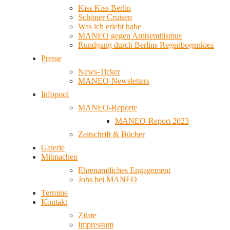
Kiss Kiss Berlin
Schöner Cruisen
Was ich erlebt habe
MANEO gegen Antisemitismus
Rundgang durch Berlins Regenbogenkiez
Presse
News-Ticker
MANEO-Newsletters
Infopool
MANEO-Reporte
MANEO-Report 2023
Zeitschrift & Bücher
Galerie
Mitmachen
Ehrenamtliches Engagement
Jobs bei MANEO
Termine
Kontakt
Zitate
Impressum