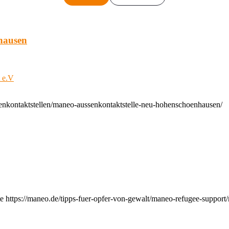
hausen
t e.V
enkontaktstellen/maneo-aussenkontaktstelle-neu-hohenschoenhausen/
e https://maneo.de/tipps-fuer-opfer-von-gewalt/maneo-refugee-support