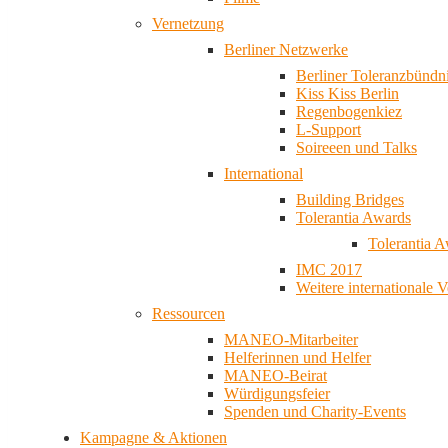
Vernetzung
Berliner Netzwerke
Berliner Toleranzbündn
Kiss Kiss Berlin
Regenbogenkiez
L-Support
Soireeen und Talks
International
Building Bridges
Tolerantia Awards
Tolerantia 
IMC 2017
Weitere internationale 
Ressourcen
MANEO-Mitarbeiter
Helferinnen und Helfer
MANEO-Beirat
Würdigungsfeier
Spenden und Charity-Events
Kampagne & Aktionen