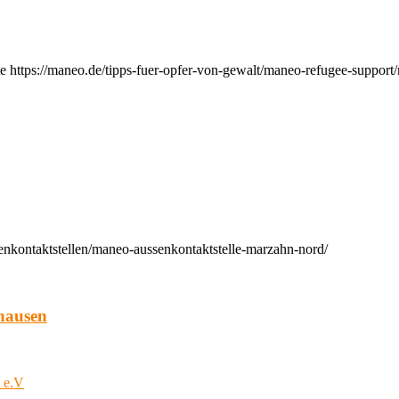
e https://maneo.de/tipps-fuer-opfer-von-gewalt/maneo-refugee-support
enkontaktstellen/maneo-aussenkontaktstelle-marzahn-nord/
hausen
t e.V