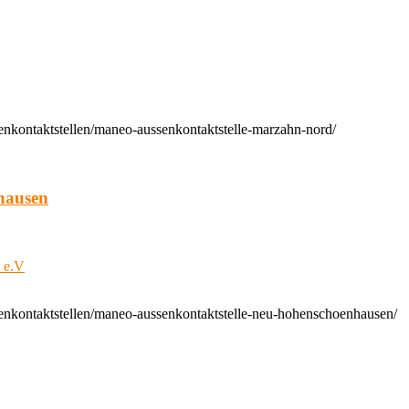
enkontaktstellen/maneo-aussenkontaktstelle-marzahn-nord/
hausen
t e.V
enkontaktstellen/maneo-aussenkontaktstelle-neu-hohenschoenhausen/