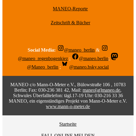
MANEO-Reporte
Zeitschrift & Bücher
Social Media:
@maneo_berlin
&
@maneo_regenbogenkiez
;
@maneo.berlin
;
@Maneo_berlin
;
@maneo.bsky.social
MANEO c/o Mann-O-Meter e.V., Bülowstraße 106 , 10783
Berlin; Fax: 030-236 381 42, Mail:
maneo[at]maneo.de
,
Schwules Überfalltelefon: tägl.17-19 Uhr: 030-216 33 36
MANEO, ein eigenständiges Projekt von Mann-O-Meter e.V.
www.mann-o-meter.de
Startseite
FALL ONLINE MELDEN