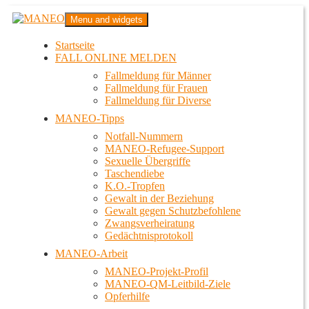
Zum
MANEO
Menu and widgets
Inhalt
Das schwule Anti-Gewalt-Projekt in Berlin
springen
Startseite
FALL ONLINE MELDEN
Fallmeldung für Männer
Fallmeldung für Frauen
Fallmeldung für Diverse
MANEO-Tipps
Notfall-Nummern
MANEO-Refugee-Support
Sexuelle Übergriffe
Taschendiebe
K.O.-Tropfen
Gewalt in der Beziehung
Gewalt gegen Schutzbefohlene
Zwangsverheiratung
Gedächtnisprotokoll
MANEO-Arbeit
MANEO-Projekt-Profil
MANEO-QM-Leitbild-Ziele
Opferhilfe