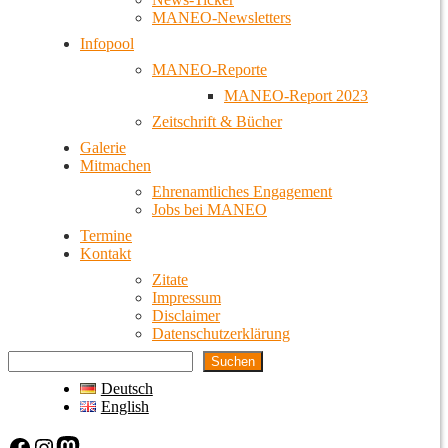
MANEO-Newsletters
Infopool
MANEO-Reporte
MANEO-Report 2023
Zeitschrift & Bücher
Galerie
Mitmachen
Ehrenamtliches Engagement
Jobs bei MANEO
Termine
Kontakt
Zitate
Impressum
Disclaimer
Datenschutzerklärung
Suchen
Deutsch
English
Facebook
Instagram
Mastodon