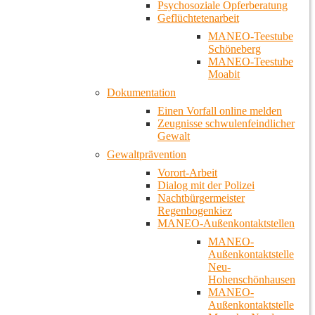
Psychosoziale Opferberatung
Geflüchtetenarbeit
MANEO-Teestube
Schöneberg
MANEO-Teestube
Moabit
Dokumentation
Einen Vorfall online melden
Zeugnisse schwulenfeindlicher
Gewalt
Gewaltprävention
Vorort-Arbeit
Dialog mit der Polizei
Nachtbürgermeister
Regenbogenkiez
MANEO-Außenkontaktstellen
MANEO-
Außenkontaktstelle
Neu-
Hohenschönhausen
MANEO-
Außenkontaktstelle