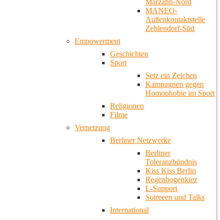
Marzahn-Nord
MANEO-
Außenkontaktstelle
Zehlendorf-Süd
Empowerment
Geschichten
Sport
Setz ein Zeichen
Kampagnen gegen
Homophobie im Sport
Religionen
Filme
Vernetzung
Berliner Netzwerke
Berliner
Toleranzbündnis
Kiss Kiss Berlin
Regenbogenkiez
L-Support
Soireeen und Talks
International