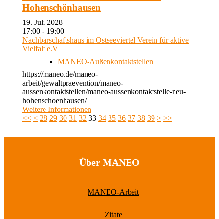
Hohenschönhausen
19. Juli 2028
17:00 - 19:00
Nachbarschaftshaus im Ostseeviertel Verein für aktive
Vielfalt e.V
MANEO-Außenkontaktstellen
https://maneo.de/maneo-
arbeit/gewaltpraevention/maneo-
aussenkontaktstellen/maneo-aussenkontaktstelle-neu-
hohenschoenhausen/
Weitere Informationen
<<
<
28
29
30
31
32
33
34
35
36
37
38
39
>
>>
Über MANEO
MANEO-Arbeit
Zitate