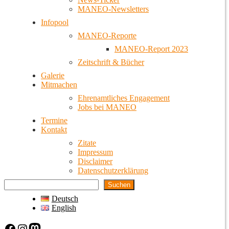
MANEO-Newsletters
Infopool
MANEO-Reporte
MANEO-Report 2023
Zeitschrift & Bücher
Galerie
Mitmachen
Ehrenamtliches Engagement
Jobs bei MANEO
Termine
Kontakt
Zitate
Impressum
Disclaimer
Datenschutzerklärung
Suchen
Deutsch
English
Facebook
Instagram
Mastodon