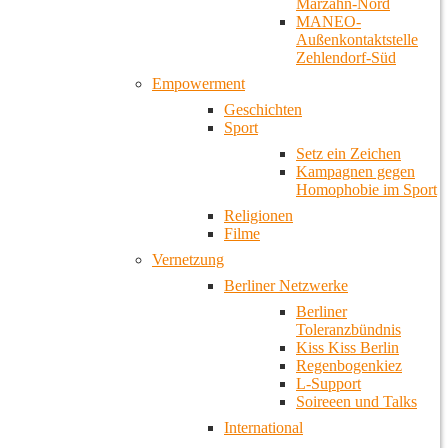
Marzahn-Nord
MANEO-
Außenkontaktstelle
Zehlendorf-Süd
Empowerment
Geschichten
Sport
Setz ein Zeichen
Kampagnen gegen
Homophobie im Sport
Religionen
Filme
Vernetzung
Berliner Netzwerke
Berliner
Toleranzbündnis
Kiss Kiss Berlin
Regenbogenkiez
L-Support
Soireeen und Talks
International