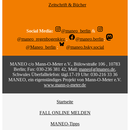
Zeitschrift & Bücher
Social Media:
@maneo_berlin
&
@maneo_regenbogenkiez
;
@maneo.berlin
;
@Maneo_berlin
;
@maneo.bsky.social
MANEO c/o Mann-O-Meter e.V., Bülowstraße 106 , 10783
Berlin; Fax: 030-236 381 42, Mail:
maneo[at]maneo.de
,
Schwules Überfalltelefon: tägl.17-19 Uhr: 030-216 33 36
MANEO, ein eigenständiges Projekt von Mann-O-Meter e.V.
www.mann-o-meter.de
Startseite
FALL ONLINE MELDEN
MANEO-Tipps