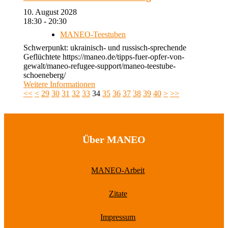
10. August 2028
18:30 - 20:30
MANEO-Teestuben
Schwerpunkt: ukrainisch- und russisch-sprechende
Geflüchtete https://maneo.de/tipps-fuer-opfer-von-
gewalt/maneo-refugee-support/maneo-teestube-
schoeneberg/
Weitere Informationen
<<
<
29
30
31
32
33
34
35
36
37
38
39
40
>
>>
Über MANEO
MANEO-Arbeit
Zitate
Impressum