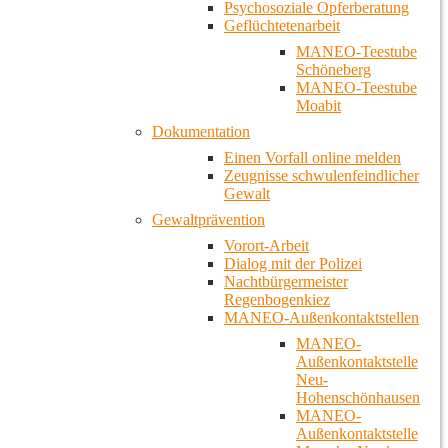
Psychosoziale Opferberatung
Geflüchtetenarbeit
MANEO-Teestube
Schöneberg
MANEO-Teestube
Moabit
Dokumentation
Einen Vorfall online melden
Zeugnisse schwulenfeindlicher
Gewalt
Gewaltprävention
Vorort-Arbeit
Dialog mit der Polizei
Nachtbürgermeister
Regenbogenkiez
MANEO-Außenkontaktstellen
MANEO-
Außenkontaktstelle
Neu-
Hohenschönhausen
MANEO-
Außenkontaktstelle