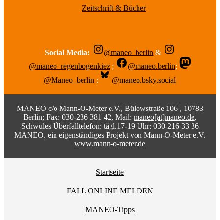
Zeitschrift & Bücher
Social Media:
@maneo_berlin
&
@maneo_regenbogenkiez
;
@maneo.berlin
;
@Maneo_berlin
;
@maneo.bsky.social
MANEO c/o Mann-O-Meter e.V., Bülowstraße 106 , 10783
Berlin; Fax: 030-236 381 42, Mail:
maneo[at]maneo.de
,
Schwules Überfalltelefon: tägl.17-19 Uhr: 030-216 33 36
MANEO, ein eigenständiges Projekt von Mann-O-Meter e.V.
www.mann-o-meter.de
Startseite
FALL ONLINE MELDEN
MANEO-Tipps