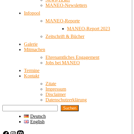
MANEO-Newsletters
Infopool
MANEO-Reporte
MANEO-Report 2023
Zeitschrift & Bücher
Galerie
Mitmachen
Ehrenamtliches Engagement
Jobs bei MANEO
Termine
Kontakt
Zitate
Impressum
Disclaimer
Datenschutzerklärung
Suchen
Deutsch
English
Facebook
Instagram
Mastodon