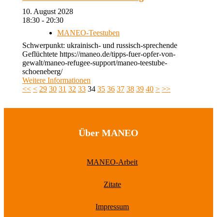
10. August 2028
18:30 - 20:30
MANEO-Teestuben
Schwerpunkt: ukrainisch- und russisch-sprechende
Geflüchtete https://maneo.de/tipps-fuer-opfer-von-
gewalt/maneo-refugee-support/maneo-teestube-
schoeneberg/
Weitere Informationen
<<
<
29
30
31
32
33
34
35
36
37
38
39
40
>
>>
Über MANEO
MANEO-Arbeit
Zitate
Impressum