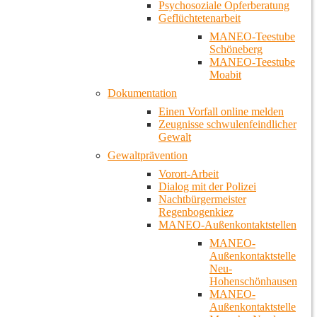
Psychosoziale Opferberatung
Geflüchtetenarbeit
MANEO-Teestube
Schöneberg
MANEO-Teestube
Moabit
Dokumentation
Einen Vorfall online melden
Zeugnisse schwulenfeindlicher
Gewalt
Gewaltprävention
Vorort-Arbeit
Dialog mit der Polizei
Nachtbürgermeister
Regenbogenkiez
MANEO-Außenkontaktstellen
MANEO-
Außenkontaktstelle
Neu-
Hohenschönhausen
MANEO-
Außenkontaktstelle