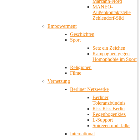
Marzahn-Nord
MANEO-
Außenkontaktstelle
Zehlendorf-Süd
Empowerment
Geschichten
Sport
Setz ein Zeichen
Kampagnen gegen
Homophobie im Sport
Religionen
Filme
Vernetzung
Berliner Netzwerke
Berliner
Toleranzbündnis
Kiss Kiss Berlin
Regenbogenkiez
L-Support
Soireeen und Talks
International