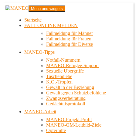
Zum
MANEO
Menu and widgets
Inhalt
Das schwule Anti-Gewalt-Projekt in Berlin
springen
Startseite
FALL ONLINE MELDEN
Fallmeldung für Männer
Fallmeldung für Frauen
Fallmeldung für Diverse
MANEO-Tipps
Notfall-Nummern
MANEO-Refugee-Support
Sexuelle Übergriffe
Taschendiebe
K.O.-Tropfen
Gewalt in der Beziehung
Gewalt gegen Schutzbefohlene
Zwangsverheiratung
Gedächtnisprotokoll
MANEO-Arbeit
MANEO-Projekt-Profil
MANEO-QM-Leitbild-Ziele
Opferhilfe