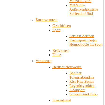
Marzahn-Nord
MANEO-
Außenkontaktstelle
Zehlendorf-Süd
Empowerment
Geschichten
Sport
Setz ein Zeichen
Kampagnen gegen
Homophobie im Sport
Religionen
Filme
Vernetzung
Berliner Netzwerke
Berliner
Toleranzbündnis
Kiss Kiss Berlin
Regenbogenkiez
L-Support
Soireeen und Talks
International