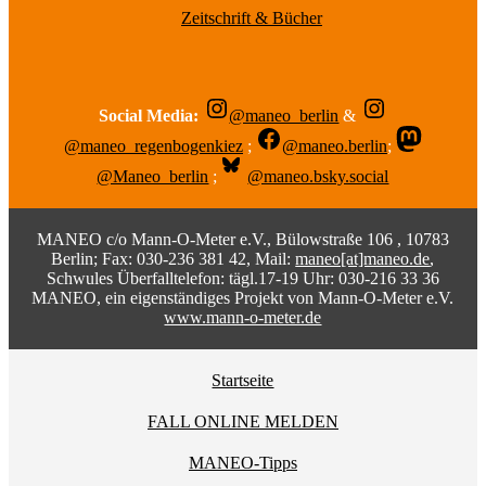
Zeitschrift & Bücher
Social Media:
@maneo_berlin
&
@maneo_regenbogenkiez
;
@maneo.berlin
;
@Maneo_berlin
;
@maneo.bsky.social
MANEO c/o Mann-O-Meter e.V., Bülowstraße 106 , 10783
Berlin; Fax: 030-236 381 42, Mail:
maneo[at]maneo.de
,
Schwules Überfalltelefon: tägl.17-19 Uhr: 030-216 33 36
MANEO, ein eigenständiges Projekt von Mann-O-Meter e.V.
www.mann-o-meter.de
Startseite
FALL ONLINE MELDEN
MANEO-Tipps