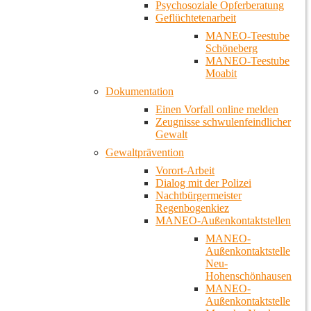
Psychosoziale Opferberatung
Geflüchtetenarbeit
MANEO-Teestube
Schöneberg
MANEO-Teestube
Moabit
Dokumentation
Einen Vorfall online melden
Zeugnisse schwulenfeindlicher
Gewalt
Gewaltprävention
Vorort-Arbeit
Dialog mit der Polizei
Nachtbürgermeister
Regenbogenkiez
MANEO-Außenkontaktstellen
MANEO-
Außenkontaktstelle
Neu-
Hohenschönhausen
MANEO-
Außenkontaktstelle