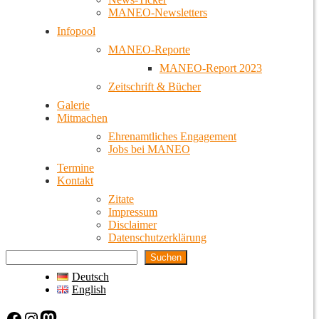
MANEO-Newsletters
Infopool
MANEO-Reporte
MANEO-Report 2023
Zeitschrift & Bücher
Galerie
Mitmachen
Ehrenamtliches Engagement
Jobs bei MANEO
Termine
Kontakt
Zitate
Impressum
Disclaimer
Datenschutzerklärung
Suchen
Deutsch
English
Facebook
Instagram
Mastodon