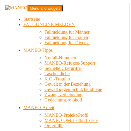
Zum
MANEO
Menu and widgets
Inhalt
Das schwule Anti-Gewalt-Projekt in Berlin
springen
Startseite
FALL ONLINE MELDEN
Fallmeldung für Männer
Fallmeldung für Frauen
Fallmeldung für Diverse
MANEO-Tipps
Notfall-Nummern
MANEO-Refugee-Support
Sexuelle Übergriffe
Taschendiebe
K.O.-Tropfen
Gewalt in der Beziehung
Gewalt gegen Schutzbefohlene
Zwangsverheiratung
Gedächtnisprotokoll
MANEO-Arbeit
MANEO-Projekt-Profil
MANEO-QM-Leitbild-Ziele
Opferhilfe