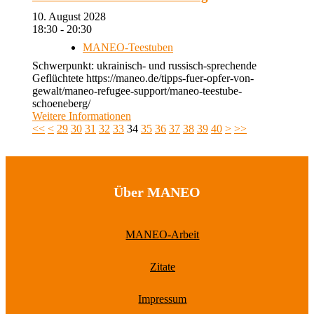
10. August 2028
18:30 - 20:30
MANEO-Teestuben
Schwerpunkt: ukrainisch- und russisch-sprechende
Geflüchtete https://maneo.de/tipps-fuer-opfer-von-
gewalt/maneo-refugee-support/maneo-teestube-
schoeneberg/
Weitere Informationen
<<
<
29
30
31
32
33
34
35
36
37
38
39
40
>
>>
Über MANEO
MANEO-Arbeit
Zitate
Impressum