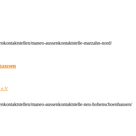
enkontaktstellen/maneo-aussenkontaktstelle-marzahn-nord/
hausen
t e.V
enkontaktstellen/maneo-aussenkontaktstelle-neu-hohenschoenhausen/