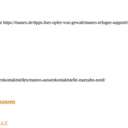
e https://maneo.de/tipps-fuer-opfer-von-gewalt/maneo-refugee-support
enkontaktstellen/maneo-aussenkontaktstelle-marzahn-nord/
hausen
t e.V