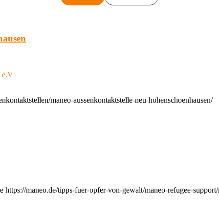
hausen
t e.V
enkontaktstellen/maneo-aussenkontaktstelle-neu-hohenschoenhausen/
e https://maneo.de/tipps-fuer-opfer-von-gewalt/maneo-refugee-support