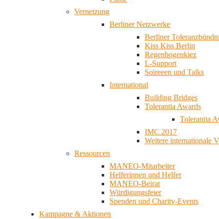
Vernetzung
Berliner Netzwerke
Berliner Toleranzbündn
Kiss Kiss Berlin
Regenbogenkiez
L-Support
Soireeen und Talks
International
Building Bridges
Tolerantia Awards
Tolerantia 
IMC 2017
Weitere internationale 
Ressourcen
MANEO-Mitarbeiter
Helferinnen und Helfer
MANEO-Beirat
Würdigungsfeier
Spenden und Charity-Events
Kampagne & Aktionen