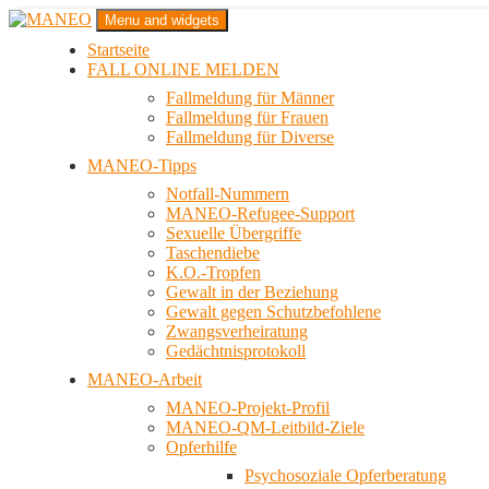
Zum
Menu and widgets
Inhalt
Startseite
springen
Das schwule Anti-Gewalt-Projekt in Berlin
FALL ONLINE MELDEN
MANEO
Fallmeldung für Männer
Fallmeldung für Frauen
Fallmeldung für Diverse
MANEO-Tipps
Notfall-Nummern
MANEO-Refugee-Support
Sexuelle Übergriffe
Taschendiebe
K.O.-Tropfen
Gewalt in der Beziehung
Gewalt gegen Schutzbefohlene
Zwangsverheiratung
Gedächtnisprotokoll
MANEO-Arbeit
MANEO-Projekt-Profil
MANEO-QM-Leitbild-Ziele
Opferhilfe
Psychosoziale Opferberatung