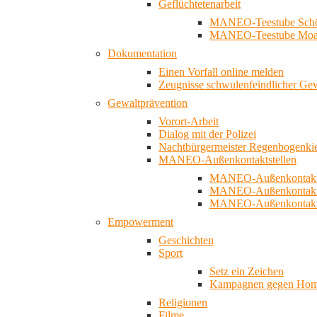
Geflüchtetenarbeit
MANEO-Teestube Schö
MANEO-Teestube Moa
Dokumentation
Einen Vorfall online melden
Zeugnisse schwulenfeindlicher Ge
Gewaltprävention
Vorort-Arbeit
Dialog mit der Polizei
Nachtbürgermeister Regenbogenki
MANEO-Außenkontaktstellen
MANEO-Außenkontakts
MANEO-Außenkontakts
MANEO-Außenkontaktst
Empowerment
Geschichten
Sport
Setz ein Zeichen
Kampagnen gegen Homo
Religionen
Filme