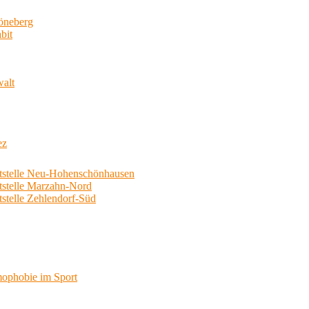
neberg
bit
walt
ez
telle Neu-Hohenschönhausen
telle Marzahn-Nord
elle Zehlendorf-Süd
phobie im Sport