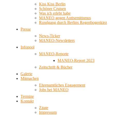
Kiss Kiss Berlin
Schöner Cruisen
Was ich erlebt habe
MANEO gegen Antisemitismus
Rundgang durch Berlins Regenbogenkiez
Presse
News-Ticker
MANEO-Newsletters
Infopool
MANEO-Reporte
MANEO-Report 2023
Zeitschrift & Bücher
Galerie
Mitmachen
Ehrenamtliches Engagement
Jobs bei MANEO
Termine
Kontakt
Zitate
Impressum