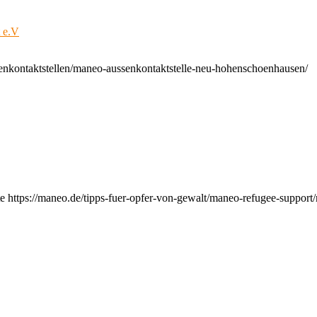
t e.V
enkontaktstellen/maneo-aussenkontaktstelle-neu-hohenschoenhausen/
e https://maneo.de/tipps-fuer-opfer-von-gewalt/maneo-refugee-support