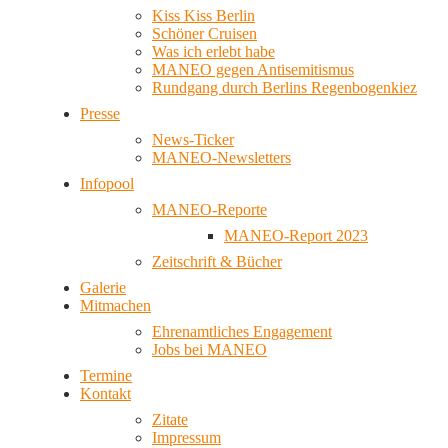
Kiss Kiss Berlin
Schöner Cruisen
Was ich erlebt habe
MANEO gegen Antisemitismus
Rundgang durch Berlins Regenbogenkiez
Presse
News-Ticker
MANEO-Newsletters
Infopool
MANEO-Reporte
MANEO-Report 2023
Zeitschrift & Bücher
Galerie
Mitmachen
Ehrenamtliches Engagement
Jobs bei MANEO
Termine
Kontakt
Zitate
Impressum