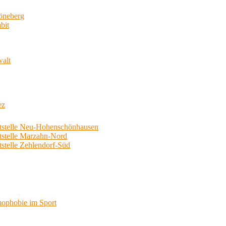
neberg
bit
walt
ez
telle Neu-Hohenschönhausen
telle Marzahn-Nord
elle Zehlendorf-Süd
phobie im Sport