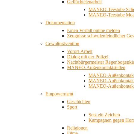
Geflüchtetenarbeit
MANEO-Teestube Schö
MANEO-Teestube Moa
Dokumentation
Einen Vorfall online melden
Zeugnisse schwulenfeindlicher Ge
Gewaltprävention
Vorort-Arbeit
Dialog mit der Polizei
Nachtbürgermeister Regenbogenki
MANEO-Außenkontaktstellen
MANEO-Außenkontakts
MANEO-Außenkontakts
MANEO-Außenkontaktst
Empowerment
Geschichten
Sport
Setz ein Zeichen
Kampagnen gegen Homo
Religionen
Filme