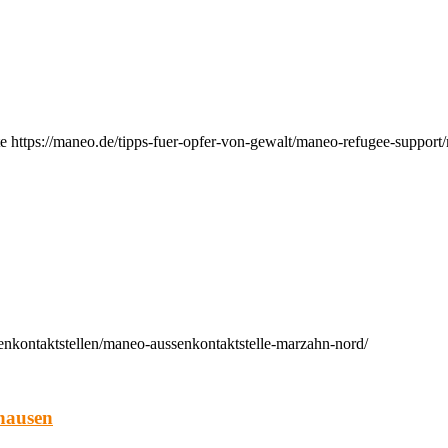
e https://maneo.de/tipps-fuer-opfer-von-gewalt/maneo-refugee-support
enkontaktstellen/maneo-aussenkontaktstelle-marzahn-nord/
hausen