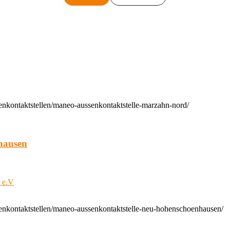
enkontaktstellen/maneo-aussenkontaktstelle-marzahn-nord/
hausen
t e.V
enkontaktstellen/maneo-aussenkontaktstelle-neu-hohenschoenhausen/