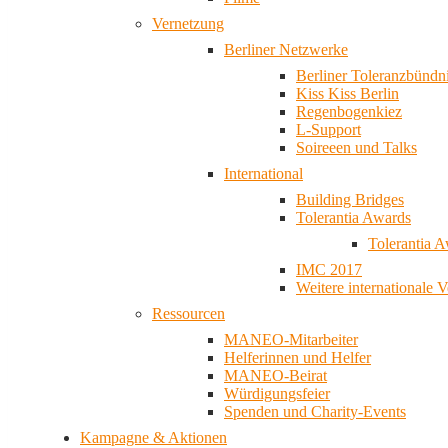
Vernetzung
Berliner Netzwerke
Berliner Toleranzbündn
Kiss Kiss Berlin
Regenbogenkiez
L-Support
Soireeen und Talks
International
Building Bridges
Tolerantia Awards
Tolerantia 
IMC 2017
Weitere internationale 
Ressourcen
MANEO-Mitarbeiter
Helferinnen und Helfer
MANEO-Beirat
Würdigungsfeier
Spenden und Charity-Events
Kampagne & Aktionen