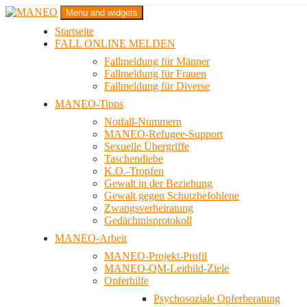
Zum
Menu and widgets
Inhalt
Startseite
springen
Das schwule Anti-Gewalt-Projekt in Berlin
FALL ONLINE MELDEN
MANEO
Fallmeldung für Männer
Fallmeldung für Frauen
Fallmeldung für Diverse
MANEO-Tipps
Notfall-Nummern
MANEO-Refugee-Support
Sexuelle Übergriffe
Taschendiebe
K.O.-Tropfen
Gewalt in der Beziehung
Gewalt gegen Schutzbefohlene
Zwangsverheiratung
Gedächtnisprotokoll
MANEO-Arbeit
MANEO-Projekt-Profil
MANEO-QM-Leitbild-Ziele
Opferhilfe
Psychosoziale Opferberatung