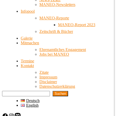
MANEO-Newsletters
Infopool
MANEO-Reporte
MANEO-Report 2023
Zeitschrift & Bücher
Galerie
Mitmachen
Ehrenamtliches Engagement
Jobs bei MANEO
Termine
Kontakt
Zitate
Impressum
Disclaimer
Datenschutzerklärung
Suchen
Deutsch
English
Facebook
Instagram
Mastodon