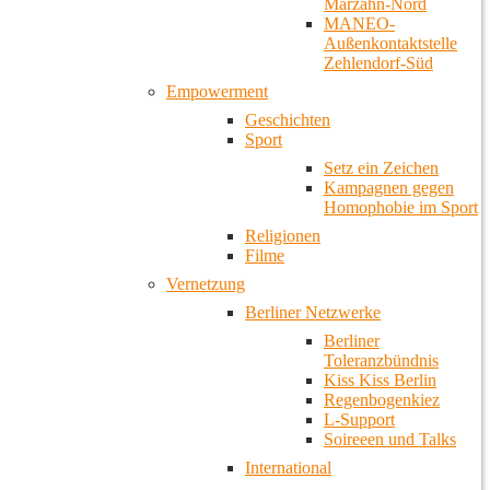
Marzahn-Nord
MANEO-
Außenkontaktstelle
Zehlendorf-Süd
Empowerment
Geschichten
Sport
Setz ein Zeichen
Kampagnen gegen
Homophobie im Sport
Religionen
Filme
Vernetzung
Berliner Netzwerke
Berliner
Toleranzbündnis
Kiss Kiss Berlin
Regenbogenkiez
L-Support
Soireeen und Talks
International