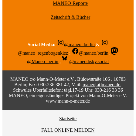
MANEO-Reporte
Zeitschrift & Bücher
Social Media:
@maneo_berlin
&
@maneo_regenbogenkiez
;
@maneo.berlin
;
@Maneo_berlin
;
@maneo.bsky.social
MANEO c/o Mann-O-Meter e.V., Bülowstraße 106 , 10783
Berlin; Fax: 030-236 381 42, Mail:
maneo[at]maneo.de
,
Schwules Überfalltelefon: tägl.17-19 Uhr: 030-216 33 36
MANEO, ein eigenständiges Projekt von Mann-O-Meter e.V.
www.mann-o-meter.de
Startseite
FALL ONLINE MELDEN