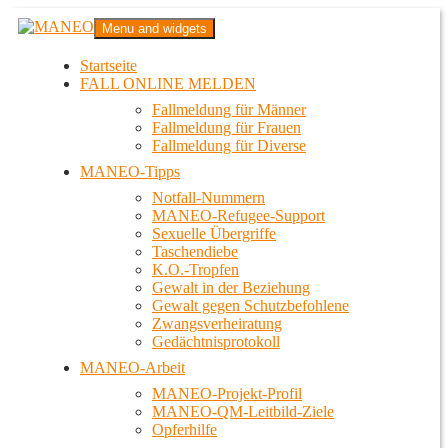
Zum
MANEO
Menu and widgets
Inhalt
Das schwule Anti-Gewalt-Projekt in Berlin
springen
Startseite
FALL ONLINE MELDEN
Fallmeldung für Männer
Fallmeldung für Frauen
Fallmeldung für Diverse
MANEO-Tipps
Notfall-Nummern
MANEO-Refugee-Support
Sexuelle Übergriffe
Taschendiebe
K.O.-Tropfen
Gewalt in der Beziehung
Gewalt gegen Schutzbefohlene
Zwangsverheiratung
Gedächtnisprotokoll
MANEO-Arbeit
MANEO-Projekt-Profil
MANEO-QM-Leitbild-Ziele
Opferhilfe