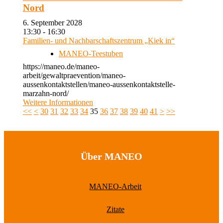
Nord
6. September 2028
13:30 - 16:30
Familien- und Nachbarschaftszentrum „Kiek in“
MANEO-Teestuben
https://maneo.de/maneo-
arbeit/gewaltpraevention/maneo-
aussenkontaktstellen/maneo-aussenkontaktstelle-
marzahn-nord/
Weitere Informationen
<<
<
30
31
32
33
34
35
36
37
38
39
40
41
>
>>
Über MANEO
MANEO-Arbeit
Zitate