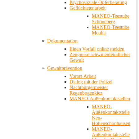
Psychosoziale Opferberatung
Geflüchtetenarbeit
MANEO-Teestube
Schöneberg
MANEO-Teestube
Moabit
Dokumentation
Einen Vorfall online melden
Zeugnisse schwulenfeindlicher
Gewalt
Gewaltprävention
Vorort-Arbeit
Dialog mit der Polizei
Nachtbürgermeister
Regenbogenkiez
MANEO-Außenkontaktstellen
MANEO-
Außenkontaktstelle
Neu-
Hohenschönhausen
MANEO-
Außenkontaktstelle