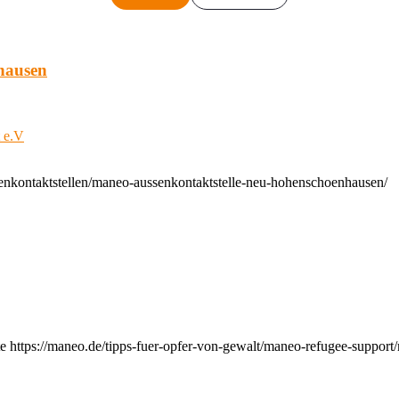
hausen
t e.V
enkontaktstellen/maneo-aussenkontaktstelle-neu-hohenschoenhausen/
e https://maneo.de/tipps-fuer-opfer-von-gewalt/maneo-refugee-support