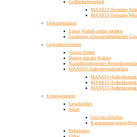
Geflüchtetenarbeit
MANEO-Teestube Schö
MANEO-Teestube Moa
Dokumentation
Einen Vorfall online melden
Zeugnisse schwulenfeindlicher Ge
Gewaltprävention
Vorort-Arbeit
Dialog mit der Polizei
Nachtbürgermeister Regenbogenki
MANEO-Außenkontaktstellen
MANEO-Außenkontakts
MANEO-Außenkontakts
MANEO-Außenkontaktst
Empowerment
Geschichten
Sport
Setz ein Zeichen
Kampagnen gegen Homo
Religionen
Filme