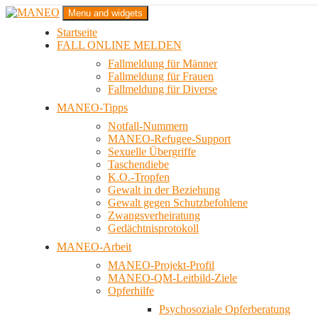
Zum
Menu and widgets
Inhalt
Startseite
springen
Das schwule Anti-Gewalt-Projekt in Berlin
FALL ONLINE MELDEN
MANEO
Fallmeldung für Männer
Fallmeldung für Frauen
Fallmeldung für Diverse
MANEO-Tipps
Notfall-Nummern
MANEO-Refugee-Support
Sexuelle Übergriffe
Taschendiebe
K.O.-Tropfen
Gewalt in der Beziehung
Gewalt gegen Schutzbefohlene
Zwangsverheiratung
Gedächtnisprotokoll
MANEO-Arbeit
MANEO-Projekt-Profil
MANEO-QM-Leitbild-Ziele
Opferhilfe
Psychosoziale Opferberatung