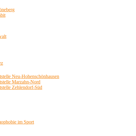
neberg
bit
walt
ez
telle Neu-Hohenschönhausen
telle Marzahn-Nord
elle Zehlendorf-Süd
phobie im Sport