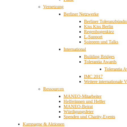
Vernetzung
Berliner Netzwerke
Berliner Toleranzbündn
Kiss Kiss Berlin
Regenbogenkiez
L-Support
Soireeen und Talks
International
Building Bridges
Tolerantia Awards
Tolerantia 
IMC 2017
Weitere internationale 
Ressourcen
MANEO-Mitarbeiter
Helferinnen und Helfer
MANEO-Beirat
Würdigungsfeier
Spenden und Charity-Events
Kampagne & Aktionen