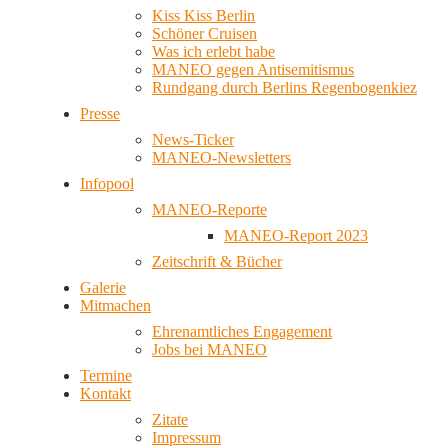
Kiss Kiss Berlin
Schöner Cruisen
Was ich erlebt habe
MANEO gegen Antisemitismus
Rundgang durch Berlins Regenbogenkiez
Presse
News-Ticker
MANEO-Newsletters
Infopool
MANEO-Reporte
MANEO-Report 2023
Zeitschrift & Bücher
Galerie
Mitmachen
Ehrenamtliches Engagement
Jobs bei MANEO
Termine
Kontakt
Zitate
Impressum