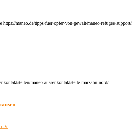
e https://maneo.de/tipps-fuer-opfer-von-gewalt/maneo-refugee-support
enkontaktstellen/maneo-aussenkontaktstelle-marzahn-nord/
hausen
t e.V