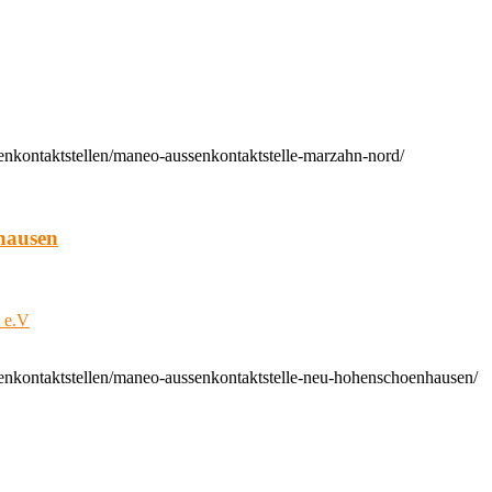
enkontaktstellen/maneo-aussenkontaktstelle-marzahn-nord/
hausen
t e.V
enkontaktstellen/maneo-aussenkontaktstelle-neu-hohenschoenhausen/